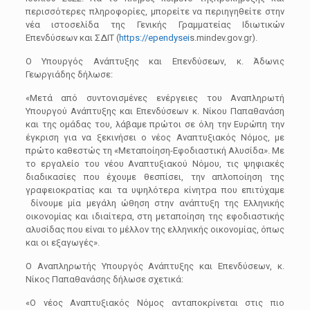
περισσότερες πληροφορίες, μπορείτε να περιηγηθείτε στην
ν
έα ι
στοσελίδα της Γενικής Γραμματείας Ιδιωτικών
Επενδύσεων και ΣΔΙΤ (
https
://
ependysei
s
.
mindev
.
gov
.
gr
).
Ο Υπουργός Ανάπτυξης και Επενδύσεων
,
κ.
Άδωνις
Γεωργιάδης
δήλωσε:
«Μετά από συντονισμένες ενέργειες του Αναπληρωτή
Υπουργού Ανάπτυξης και Επενδύσεων κ. Νίκου Παπαθανάση
και της ομάδας του, λάβαμε πρώτοι σε όλη την Ευρώπη την
έγκριση για να ξεκινήσει ο νέος Αναπτυξιακός Νόμος, με
πρώτο καθεστώς τη «Μεταποίηση-Εφοδιαστική Αλυσίδα». Με
το εργαλείο του νέου Αναπτυξιακού Νόμου, τις ψηφιακές
διαδικασίες που έχουμε θεσπίσει, την απλοποίηση της
γραφειοκρατίας και τα υψηλότερα κίνητρα που επιτύχαμε
δίνουμε μία μεγάλη ώθηση στην ανάπτυξη της Ελληνικής
οικονομίας και ιδιαίτερα, στη μεταποίηση της εφοδιαστικής
αλυσίδας που είναι το μέλλον της ελληνικής οικονομίας, όπως
και οι εξαγωγές».
Ο Αναπληρωτής Υπουργός Ανάπτυξης και Επενδύσεων
,
κ.
Νίκος Παπαθανάσης δήλωσε σχετικά:
«Ο νέος Αναπτυξιακός Νόμος ανταποκρίνεται στις πιο