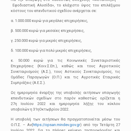
Εφοδιαστική Αλυσίδα
»,
το ελάχιστο ύψος του επιλέξιμου
κόστους του επενδυτικού σχεδίου ανέρχεται σε:
α. 1.000.000 ευρώ για μεγάλες επιχειρήσεις,
β. 500.000 ευρώ για μεσαίες επιχειρήσεις,
γ. 250.000 ευρώ για μικρές επιχειρήσεις,
δ. 100.000 ευρώ για πολύ μικρές επιχειρήσεις,
ε. 50.000 ευρώ για τις Κοινωνικές Συνεταιριστικές
Επιχειρήσεις (Κοιν.Σ.Επ.), καθώς και τους Αγροτικούς
Συνεταιρισμούς (Α.Σ.), τους Αστικούς Συνεταιρισμούς, τις
Ομάδες Παραγωγών (Ο.Π.) και τις Αγροτικές Εταιρικές
Συμπράξεις (Α.Ε.Σ.).
Ως ημερομηνία έναρξης της υποβολής αιτήσεων υπαγωγής
επενδυτικών σχεδίων στο παρόν καθεστώς ορίζεται η
27
η
Ιουλίου 2022 και ημερο
μηνία λήξης του κύκλου
υποβολών
η 31
η
Οκτωβρίου 2022.
Η υποβολή των αιτήσεων
θα
πραγματοποιείται μέσω του
Ο.Π.Σ. – Αv
(
https://opsan.mindev.
gov.gr
)
από την Τετάρτη 27
Ιουλίου 2022. Γ
ια το πλήρες κείμενο της
προκήρυξη
ς
και