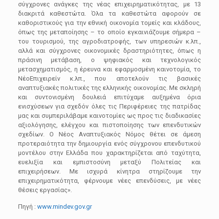
σύγχρονες ανάγκες της νέας επιχειρηματικότητας, με 13
διακριτά καθεστώτα. Όλα τα καθεστώτα αφορούν σε
καθορισ
τικούς για την εθνική οικονομία
τομείς και κλάδους,
όπως της μεταποίησης – το οποίο εγκαινιάζουμε σήμερα –
του τουρισμού, της αγροδιατροφής, των υπηρεσιών
κ.λπ.,
αλλά και σύγχρονες
οικο
νομικές δραστηριότητες, όπως η
πράσινη μετάβαση, ο ψηφιακός και τεχνολογικός
μετασχηματισμός, η έρευνα
και
εφαρμοσμένη καινοτομία, το
Νέο
Επιχειρείν κ.λπ., που αποτελούν τις βασικές
αναπτυξιακές πολιτικές της ελληνικής οικονομίας. Με
σκληρή
και συντονισμένη δουλειά
επιτύχαμε αυξημένα όρια
ενισχύσεων για σχεδόν όλες τις Περιφέρειες της πατρίδας
μας και συμπεριλάβαμε καινοτομίες ως προς τις δ
ιαδικασίες
αξιολόγησης, ελέγχου και πιστοποίησης
των επενδυτικών
σχεδίων. Ο Νέος Αναπτυξιακός Νόμος θέτει σε άμεση
προτεραιότητα την δημιουργία ενός σύγχρονου επενδυτικού
μοντέλου στην Ελλάδα που χαρακτηρίζεται από ταχύτητα,
ευελιξία και εμπιστοσύνη μεταξύ Πολιτείας και
επιχειρήσ
εων. Με ισχυρά κίνητρα στηρίζουμε
τη
ν
επιχειρηματικότητα, φέρνου
με
νέες
επεν
δύσεις
,
με νέες
θέσεις εργασίας
».
Πηγή :
www.mindev.gov.gr