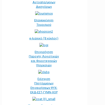
Αυτοαπα/μενων
Δικηγόρων
Επανεκκίνηση
Τουρισμού
e-λιανικό (΄Β κύκλος)
Επιχορήγηση
Παροχής Λογιστικών
και Φοροτεχνικών
Υπηρεσιών
Ενίσχυση
Πλητόμμενων
Επιχειρήσεων ΨΥΧ-
ΕΚΔ-ΕΣΤ-ΓΥΜΝ-ΧΟΡ