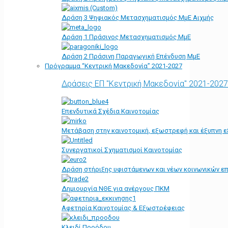
Δράση 3 Ψηφιακός Μετασχηματισμός ΜμΕ Αιχμής
Δράση 1 Πράσινος Μετασχηματισμός ΜμΕ
Δράση 2 Πράσινη Παραγωγική Επένδυση ΜμΕ
Πρόγραμμα “Κεντρική Μακεδονία” 2021-2027
Δράσεις ΕΠ "Κεντρική Μακεδονία" 2021-2027
Επενδυτικά Σχέδια Καινοτομίας
Μετάβαση στην καινοτομική, εξωστρεφή και έξυπνη ε
Συνεργατικοί Σχηματισμοί Καινοτομίας
Δράση στήριξης υφιστάμενων και νέων κοινωνικών επ
Δημιουργία ΝΘΕ για ανέργους ΠΚΜ
Αφετηρία Kαινοτομίας & Εξωστρέφειας
Κλειδί Προόδου