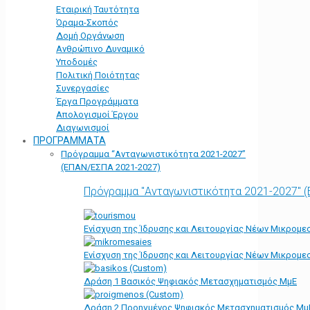
Εταιρική Ταυτότητα
Όραμα-Σκοπός
Δομή Οργάνωση
Ανθρώπινο Δυναμικό
Υποδομές
Πολιτική Ποιότητας
Συνεργασίες
Έργα Προγράμματα
Απολογισμοί Έργου
Διαγωνισμοί
ΠΡΟΓΡΑΜΜΑΤΑ
Πρόγραμμα “Ανταγωνιστικότητα 2021-2027”
(ΕΠΑΝ/ΕΣΠΑ 2021-2027)
Πρόγραμμα "Ανταγωνιστικότητα 2021-2027" 
Ενίσχυση της Ίδρυσης και Λειτουργίας Νέων Μικρομε
Ενίσχυση της Ίδρυσης και Λειτουργίας Νέων Μικρομε
Δράση 1 Βασικός Ψηφιακός Μετασχηματισμός ΜμΕ
Δράση 2 Προηγμένος Ψηφιακός Μετασχηματισμός Μμ