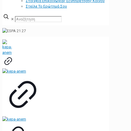
Στοιχεία Επικοινωνίας Εξυπηρέτησης Κοινού
Στείλε Το Ερώτημά Σου
✕