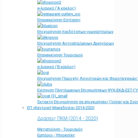
e-λιανικό ('Α κύκλος)
Επανεκκίνηση Εστίασης
Επιχορήγηση παιδότοπων-γυμναστηρίων
Επιχορήγηση Αυτοαπα/μενων Δικηγόρων
Επανεκκίνηση Τουρισμού
e-λιανικό (΄Β κύκλος)
Επιχορήγηση Παροχής Λογιστικών και Φοροτεχνικών
Ενίσχυση Πλητόμμενων Επιχειρήσεων ΨΥΧ-ΕΚΔ-ΕΣΤ-Γ
Έκτακτη Επιχορήγηση σε επιχειρήσεις Γούνας και Συ
ΕΠ «Kεντρική Μακεδονία» 2014-2020
Δράσεις ΠΚΜ (2014 - 2020)
Μεταποίηση - Τουρισμός
Εμπόριο - Υπηρεσίες