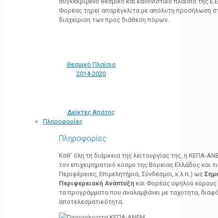
συγκεκριμένο θεσμικό και κανονιστικό πλαίσιο της Ε.Ε.
Φορέας τηρεί απαρέγκλιτα με απόλυτη προσήλωση στ
διαχείριση των προς διάθεση πόρων.
Θεσμικό Πλαίσιο
2014-2020
Δείκτες Απάτης
Πληροφορίες
Πληροφορίες
Καθ’ όλη τη διάρκεια της λειτουργίας της, η ΚΕΠΑ-Α
τον επιχειρηματικό κόσμο της Βόρειας Ελλάδος και τ
Περιφέρειες, Επιμελητήρια, Σύνδεσμοι, κ.λ.π.) ως
Σημ
Περιφερειακή Ανάπτυξη
και Φορέας υψηλού κύρους κ
τα προγράμματα που αναλαμβάνει με ταχύτητα, διαφά
αποτελεσματικότητα.