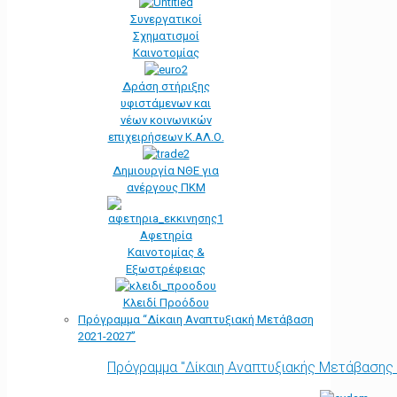
Συνεργατικοί
Σχηματισμοί
Καινοτομίας
Δράση στήριξης
υφιστάμενων και
νέων κοινωνικών
επιχειρήσεων Κ.ΑΛ.Ο.
Δημιουργία ΝΘΕ για
ανέργους ΠΚΜ
Αφετηρία
Kαινοτομίας &
Εξωστρέφειας
Κλειδί Προόδου
Πρόγραμμα “Δίκαιη Αναπτυξιακή Μετάβαση
2021-2027”
Πρόγραμμα "Δίκαιη Αναπτυξιακής Μετάβασης