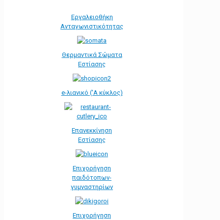
Εργαλειοθήκη
Ανταγωνιστικότητας
Θερμαντικά Σώματα
Εστίασης
e-λιανικό ('Α κύκλος)
Επανεκκίνηση
Εστίασης
Επιχορήγηση
παιδότοπων-
γυμναστηρίων
Επιχορήγηση