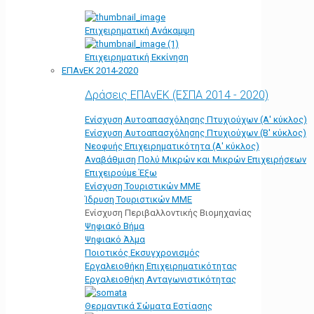
Επιχειρηματική Ανάκαμψη
Επιχειρηματική Εκκίνηση
ΕΠΑνΕΚ 2014-2020
Δράσεις ΕΠΑνΕΚ (ΕΣΠΑ 2014 - 2020)
Ενίσχυση Αυτοαπασχόλησης Πτυχιούχων (Α' κύκλος)
Ενίσχυση Αυτοαπασχόλησης Πτυχιούχων (Β' κύκλος)
Νεοφυής Επιχειρηματικότητα (Α' κύκλος)
Αναβάθμιση Πολύ Μικρών και Μικρών Επιχειρήσεων
Επιχειρούμε Έξω
Ενίσχυση Τουριστικών ΜΜΕ
Ίδρυση Τουριστικών ΜΜΕ
Ενίσχυση Περιβαλλοντικής Βιομηχανίας
Ψηφιακό Βήμα
Ψηφιακό Άλμα
Ποιοτικός Εκσυγχρονισμός
Εργαλειοθήκη Eπιχειρηματικότητας
Εργαλειοθήκη Ανταγωνιστικότητας
Θερμαντικά Σώματα Εστίασης