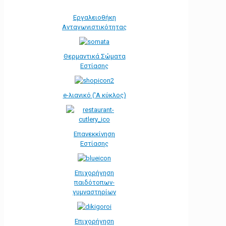
Εργαλειοθήκη
Ανταγωνιστικότητας
Θερμαντικά Σώματα
Εστίασης
e-λιανικό ('Α κύκλος)
Επανεκκίνηση
Εστίασης
Επιχορήγηση
παιδότοπων-
γυμναστηρίων
Επιχορήγηση