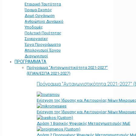
Εταιρική Ταυτότητα
Όραμα-Σκοπός
Δομή Οργάνωση
Ανθρώπινο Δυναμικό
Υποδομές
Πολιτική Ποιότητας
Συνεργασίες
Έργα Προγράμματα
Απολογισμοί Έργου
Διαγωνισμοί
ΠΡΟΓΡΑΜΜΑΤΑ
Πρόγραμμα “Ανταγωνιστικότητα 2021-2027”
(ΕΠΑΝ/ΕΣΠΑ 2021-2027)
Πρόγραμμα "Ανταγωνιστικότητα 2021-2027" 
Ενίσχυση της Ίδρυσης και Λειτουργίας Νέων Μικρομε
Ενίσχυση της Ίδρυσης και Λειτουργίας Νέων Μικρομε
Δράση 1 Βασικός Ψηφιακός Μετασχηματισμός ΜμΕ
Δράση 2 Προηγμένος Ψηφιακός Μετασχηματισμός Μμ