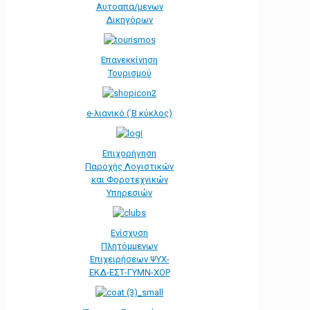
Αυτοαπα/μενων
Δικηγόρων
Επανεκκίνηση
Τουρισμού
e-λιανικό (΄Β κύκλος)
Επιχορήγηση
Παροχής Λογιστικών
και Φοροτεχνικών
Υπηρεσιών
Ενίσχυση
Πλητόμμενων
Επιχειρήσεων ΨΥΧ-
ΕΚΔ-ΕΣΤ-ΓΥΜΝ-ΧΟΡ