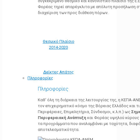
συγκεκριμένο θεσμικό και κανονιστικό πλαίσιο της Ε.Ε.
Φορέας τηρεί απαρέγκλιτα με απόλυτη προσήλωση στ
διαχείριση των προς διάθεση πόρων.
Θεσμικό Πλαίσιο
2014-2020
Δείκτες Απάτης
Πληροφορίες
Πληροφορίες
Καθ’ όλη τη διάρκεια της λειτουργίας της, η ΚΕΠΑ-Α
τον επιχειρηματικό κόσμο της Βόρειας Ελλάδος και τ
Περιφέρειες, Επιμελητήρια, Σύνδεσμοι, κ.λ.π.) ως
Σημ
Περιφερειακή Ανάπτυξη
και Φορέας υψηλού κύρους κ
τα προγράμματα που αναλαμβάνει με ταχύτητα, διαφά
αποτελεσματικότητα.