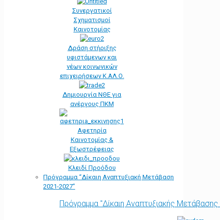
Συνεργατικοί
Σχηματισμοί
Καινοτομίας
Δράση στήριξης
υφιστάμενων και
νέων κοινωνικών
επιχειρήσεων Κ.ΑΛ.Ο.
Δημιουργία ΝΘΕ για
ανέργους ΠΚΜ
Αφετηρία
Kαινοτομίας &
Εξωστρέφειας
Κλειδί Προόδου
Πρόγραμμα “Δίκαιη Αναπτυξιακή Μετάβαση
2021-2027”
Πρόγραμμα "Δίκαιη Αναπτυξιακής Μετάβασης