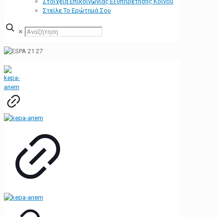
Στοιχεία Επικοινωνίας Εξυπηρέτησης Κοινού
Στείλε Το Ερώτημά Σου
✕