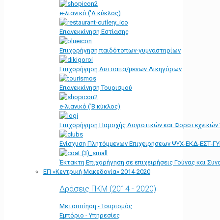
e-λιανικό ('Α κύκλος)
Επανεκκίνηση Εστίασης
Επιχορήγηση παιδότοπων-γυμναστηρίων
Επιχορήγηση Αυτοαπα/μενων Δικηγόρων
Επανεκκίνηση Τουρισμού
e-λιανικό (΄Β κύκλος)
Επιχορήγηση Παροχής Λογιστικών και Φοροτεχνικών
Ενίσχυση Πλητόμμενων Επιχειρήσεων ΨΥΧ-ΕΚΔ-ΕΣΤ-Γ
Έκτακτη Επιχορήγηση σε επιχειρήσεις Γούνας και Συ
ΕΠ «Kεντρική Μακεδονία» 2014-2020
Δράσεις ΠΚΜ (2014 - 2020)
Μεταποίηση - Τουρισμός
Εμπόριο - Υπηρεσίες