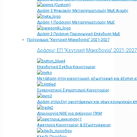
Δράση 3 Ψηφιακός Μετασχηματισμός ΜμΕ Αιχμής
Δράση 1 Πράσινος Μετασχηματισμός ΜμΕ
Δράση 2 Πράσινη Παραγωγική Επένδυση ΜμΕ
Πρόγραμμα “Κεντρική Μακεδονία” 2021-2027
Δράσεις ΕΠ "Κεντρική Μακεδονία" 2021-2027
Επενδυτικά Σχέδια Καινοτομίας
Μετάβαση στην καινοτομική, εξωστρεφή και έξυπνη ε
Συνεργατικοί Σχηματισμοί Καινοτομίας
Δράση στήριξης υφιστάμενων και νέων κοινωνικών επ
Δημιουργία ΝΘΕ για ανέργους ΠΚΜ
Αφετηρία Kαινοτομίας & Εξωστρέφειας
Κλειδί Προόδου