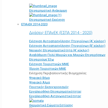
Επιχειρηματική Ανάκαμψη
Επιχειρηματική Εκκίνηση
ΕΠΑνΕΚ 2014-2020
Δράσεις ΕΠΑνΕΚ (ΕΣΠΑ 2014 - 2020)
Ενίσχυση Αυτοαπασχόλησης Πτυχιούχων (Α' κύκλος)
Ενίσχυση Αυτοαπασχόλησης Πτυχιούχων (Β' κύκλος)
Νεοφυής Επιχειρηματικότητα (Α' κύκλος)
Αναβάθμιση Πολύ Μικρών και Μικρών Επιχειρήσεων
Επιχειρούμε Έξω
Ενίσχυση Τουριστικών ΜΜΕ
Ίδρυση Τουριστικών ΜΜΕ
Ενίσχυση Περιβαλλοντικής Βιομηχανίας
Ψηφιακό Βήμα
Ψηφιακό Άλμα
Ποιοτικός Εκσυγχρονισμός
Εργαλειοθήκη Eπιχειρηματικότητας
Εργαλειοθήκη Ανταγωνιστικότητας
Θερμαντικά Σώματα Εστίασης