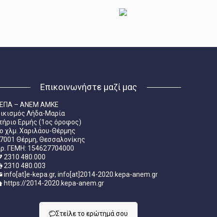
Επικοινωνήστε μαζί μας
ΕΠΑ – ΑΝΕΜ ΑΜΚΕ
ικισμός Λήδα-Μαρία
τήριο Ερμής (1ος όροφος)
ο χλμ. Χαριλάου-Θέρμης
7001 Θέρμη, Θεσσαλονίκης
ρ. ΓΕΜΗ: 154627704000
2310 480.000
2310 480.003
info[at]e-kepa.gr, info[at]2014-2020.kepa-anem.gr
https://2014-2020.kepa-anem.gr
Στείλε τo ερώτημά σου