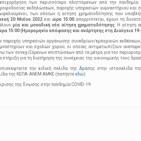
επιχορήγηση των περισσότερο πληττόμενων από την πανδημία 
τροφοδοσίας εκδηλώσεων, παροχής υπηρεσιών γυμναστήριου και 
 ωφελούμενοι, των οποίων η αίτηση χρηματοδότησης που υποβλή
κευή 20 Μαΐου 2022
και
ώρα 15:00
απορρίπτεται, έχουν τη δυνατό
βάλουν
μία και μοναδική νέα αίτηση χρηματοδότησης.
Η αίτηση α
ώρα 15:00 (Ημερομηνία απόφασης και ανάρτησης στη Διαύγεια 19-
ων παροχής υπηρεσιών οργάνωσης συνεδρίων/εμπορικών εκθέσεων
μναστηρίων και σχολών χορού, οι οποίες αντιμετωπίζουν ανεπαρκ
όγω των συνεχιζόμενων επιπτώσεων από τα μέτρα για τον περιορισμ
 στήριξη για τη διατήρηση της συνέχειας της οικονομικής τους δρα
επισκεφτείτε την ειδική σελίδα της Δράσης στην ιστοσελίδα τ
σελίδα της ΚΕΠΑ-ΑΝΕΜ ΑΜΚΕ (πατήστε
εδώ
).
όκρισης της Ένωσης στην πανδημία COVID-19.