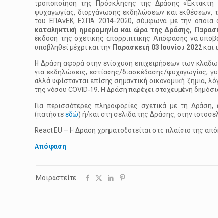
τροποποίηση της Πρόσκλησης της Δράσης «Έκτακτη 
ψυχαγωγίας, διοργάνωσης εκδηλώσεων και εκθέσεων, 
του ΕΠΑνΕΚ, ΕΣΠΑ 2014-2020, σύμφωνα με την οποία
καταληκτική ημερομηνία και ώρα της Δράσης, Παρασ
έκδοση της σχετικής απορριπτικής Απόφασης να υπο
υποβληθεί μέχρι και την
Παρασκευή 03 Ιουνίου 2022
και
Η Δράση αφορά στην ενίσχυση επιχειρήσεων των κλάδ
για εκδηλώσεις, εστίασης/διασκέδασης/ψυχαγωγίας, γυ
αλλά υφίστανται επίσης σημαντική οικονομική ζημία, λ
της νόσου COVID-19. Η Δράση παρέχει στοχευμένη δημόσια
Για περισσότερες πληροφορίες σχετικά με τη Δράση, 
(πατήστε
εδώ
) ή/και στη σελίδα της Δράσης, στην ιστο
React EU – Η Δράση χρηματοδοτείται στο πλαίσιο της απ
Απόφαση
Μοιραστείτε