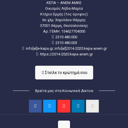
ΚΕΠΑ – ΑΝΕΜ ΑΜΚΕ
Οικισμός Λήδα-Μαρία
Κτήριο Ερμής (1ος όροφος)
6ο χλμ. Χαριλάου-Θέρμης
57001 Θέρμη, Θεσσαλονίκης
Aρ. ΓΕΜΗ: 154627704000
2310 480.000
2310 480.003
info[at]e-kepa.gr, info[at]2014-2020.kepa-anem.gr
https://2014-2020.kepa-anem.gr
Στείλε τo ερώτημά σου
Βρείτε μας στα Κοινωνικά Δίκτυα