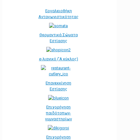
Εργαλειοθήκη
Ανταγωνιστικότητας
Θερμαντικά Σώματα
Εστίασης
e-λιανικό ('Α κύκλος)
Επανεκκίνηση
Εστίασης
Επιχορήγηση
παιδότοπων-
γυμναστηρίων
Επιχορήγηση