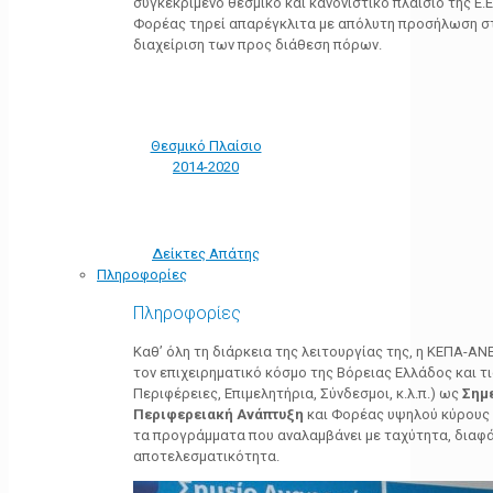
συγκεκριμένο θεσμικό και κανονιστικό πλαίσιο της Ε.Ε.
Φορέας τηρεί απαρέγκλιτα με απόλυτη προσήλωση στ
διαχείριση των προς διάθεση πόρων.
Θεσμικό Πλαίσιο
2014-2020
Δείκτες Απάτης
Πληροφορίες
Πληροφορίες
Καθ’ όλη τη διάρκεια της λειτουργίας της, η ΚΕΠΑ-Α
τον επιχειρηματικό κόσμο της Βόρειας Ελλάδος και τ
Περιφέρειες, Επιμελητήρια, Σύνδεσμοι, κ.λ.π.) ως
Σημ
Περιφερειακή Ανάπτυξη
και Φορέας υψηλού κύρους κ
τα προγράμματα που αναλαμβάνει με ταχύτητα, διαφά
αποτελεσματικότητα.