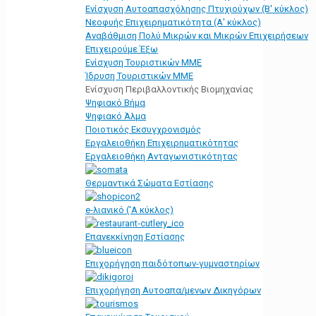
Ενίσχυση Αυτοαπασχόλησης Πτυχιούχων (Β' κύκλος)
Νεοφυής Επιχειρηματικότητα (Α' κύκλος)
Αναβάθμιση Πολύ Μικρών και Μικρών Επιχειρήσεων
Επιχειρούμε Έξω
Ενίσχυση Τουριστικών ΜΜΕ
Ίδρυση Τουριστικών ΜΜΕ
Ενίσχυση Περιβαλλοντικής Βιομηχανίας
Ψηφιακό Βήμα
Ψηφιακό Άλμα
Ποιοτικός Εκσυγχρονισμός
Εργαλειοθήκη Eπιχειρηματικότητας
Εργαλειοθήκη Ανταγωνιστικότητας
Θερμαντικά Σώματα Εστίασης
e-λιανικό ('Α κύκλος)
Επανεκκίνηση Εστίασης
Επιχορήγηση παιδότοπων-γυμναστηρίων
Επιχορήγηση Αυτοαπα/μενων Δικηγόρων