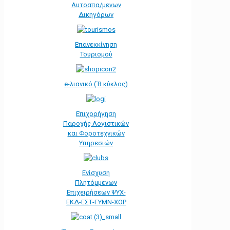
Αυτοαπα/μενων
Δικηγόρων
Επανεκκίνηση
Τουρισμού
e-λιανικό (΄Β κύκλος)
Επιχορήγηση
Παροχής Λογιστικών
και Φοροτεχνικών
Υπηρεσιών
Ενίσχυση
Πλητόμμενων
Επιχειρήσεων ΨΥΧ-
ΕΚΔ-ΕΣΤ-ΓΥΜΝ-ΧΟΡ