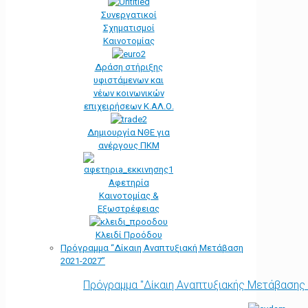
Συνεργατικοί
Σχηματισμοί
Καινοτομίας
Δράση στήριξης
υφιστάμενων και
νέων κοινωνικών
επιχειρήσεων Κ.ΑΛ.Ο.
Δημιουργία ΝΘΕ για
ανέργους ΠΚΜ
Αφετηρία
Kαινοτομίας &
Εξωστρέφειας
Κλειδί Προόδου
Πρόγραμμα “Δίκαιη Αναπτυξιακή Μετάβαση
2021-2027”
Πρόγραμμα "Δίκαιη Αναπτυξιακής Μετάβασης