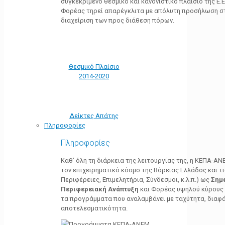
συγκεκριμένο θεσμικό και κανονιστικό πλαίσιο της Ε.Ε.
Φορέας τηρεί απαρέγκλιτα με απόλυτη προσήλωση στ
διαχείριση των προς διάθεση πόρων.
Θεσμικό Πλαίσιο
2014-2020
Δείκτες Απάτης
Πληροφορίες
Πληροφορίες
Καθ’ όλη τη διάρκεια της λειτουργίας της, η ΚΕΠΑ-Α
τον επιχειρηματικό κόσμο της Βόρειας Ελλάδος και τ
Περιφέρειες, Επιμελητήρια, Σύνδεσμοι, κ.λ.π.) ως
Σημ
Περιφερειακή Ανάπτυξη
και Φορέας υψηλού κύρους κ
τα προγράμματα που αναλαμβάνει με ταχύτητα, διαφά
αποτελεσματικότητα.