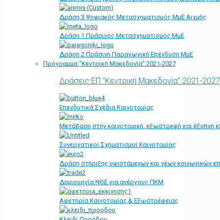
Δράση 3 Ψηφιακός Μετασχηματισμός ΜμΕ Αιχμής
Δράση 1 Πράσινος Μετασχηματισμός ΜμΕ
Δράση 2 Πράσινη Παραγωγική Επένδυση ΜμΕ
Πρόγραμμα “Κεντρική Μακεδονία” 2021-2027
Δράσεις ΕΠ "Κεντρική Μακεδονία" 2021-2027
Επενδυτικά Σχέδια Καινοτομίας
Μετάβαση στην καινοτομική, εξωστρεφή και έξυπνη ε
Συνεργατικοί Σχηματισμοί Καινοτομίας
Δράση στήριξης υφιστάμενων και νέων κοινωνικών επ
Δημιουργία ΝΘΕ για ανέργους ΠΚΜ
Αφετηρία Kαινοτομίας & Εξωστρέφειας
Κλειδί Προόδου