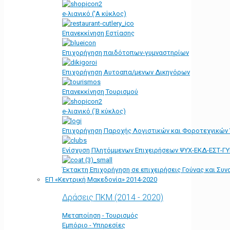
e-λιανικό ('Α κύκλος)
Επανεκκίνηση Εστίασης
Επιχορήγηση παιδότοπων-γυμναστηρίων
Επιχορήγηση Αυτοαπα/μενων Δικηγόρων
Επανεκκίνηση Τουρισμού
e-λιανικό (΄Β κύκλος)
Επιχορήγηση Παροχής Λογιστικών και Φοροτεχνικών
Ενίσχυση Πλητόμμενων Επιχειρήσεων ΨΥΧ-ΕΚΔ-ΕΣΤ-Γ
Έκτακτη Επιχορήγηση σε επιχειρήσεις Γούνας και Συ
ΕΠ «Kεντρική Μακεδονία» 2014-2020
Δράσεις ΠΚΜ (2014 - 2020)
Μεταποίηση - Τουρισμός
Εμπόριο - Υπηρεσίες