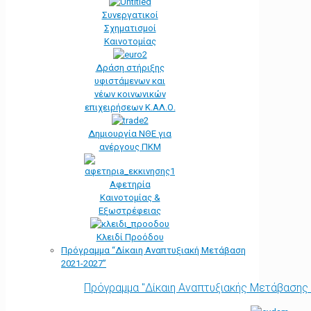
Συνεργατικοί
Σχηματισμοί
Καινοτομίας
Δράση στήριξης
υφιστάμενων και
νέων κοινωνικών
επιχειρήσεων Κ.ΑΛ.Ο.
Δημιουργία ΝΘΕ για
ανέργους ΠΚΜ
Αφετηρία
Kαινοτομίας &
Εξωστρέφειας
Κλειδί Προόδου
Πρόγραμμα “Δίκαιη Αναπτυξιακή Μετάβαση
2021-2027”
Πρόγραμμα "Δίκαιη Αναπτυξιακής Μετάβασης