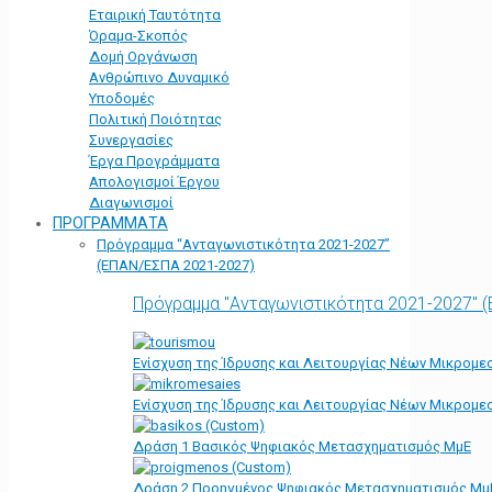
Εταιρική Ταυτότητα
Όραμα-Σκοπός
Δομή Οργάνωση
Ανθρώπινο Δυναμικό
Υποδομές
Πολιτική Ποιότητας
Συνεργασίες
Έργα Προγράμματα
Απολογισμοί Έργου
Διαγωνισμοί
ΠΡΟΓΡΑΜΜΑΤΑ
Πρόγραμμα “Ανταγωνιστικότητα 2021-2027”
(ΕΠΑΝ/ΕΣΠΑ 2021-2027)
Πρόγραμμα "Ανταγωνιστικότητα 2021-2027" 
Ενίσχυση της Ίδρυσης και Λειτουργίας Νέων Μικρομε
Ενίσχυση της Ίδρυσης και Λειτουργίας Νέων Μικρομε
Δράση 1 Βασικός Ψηφιακός Μετασχηματισμός ΜμΕ
Δράση 2 Προηγμένος Ψηφιακός Μετασχηματισμός Μμ