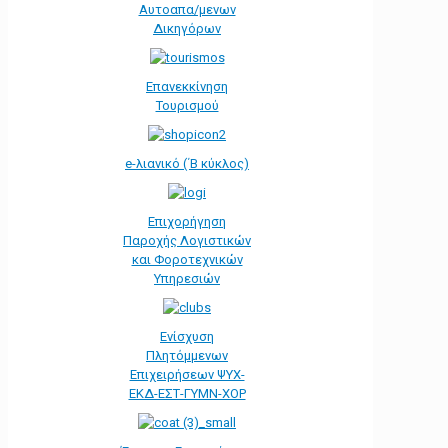
Αυτοαπα/μενων
Δικηγόρων
Επανεκκίνηση
Τουρισμού
e-λιανικό (΄Β κύκλος)
Επιχορήγηση
Παροχής Λογιστικών
και Φοροτεχνικών
Υπηρεσιών
Ενίσχυση
Πλητόμμενων
Επιχειρήσεων ΨΥΧ-
ΕΚΔ-ΕΣΤ-ΓΥΜΝ-ΧΟΡ