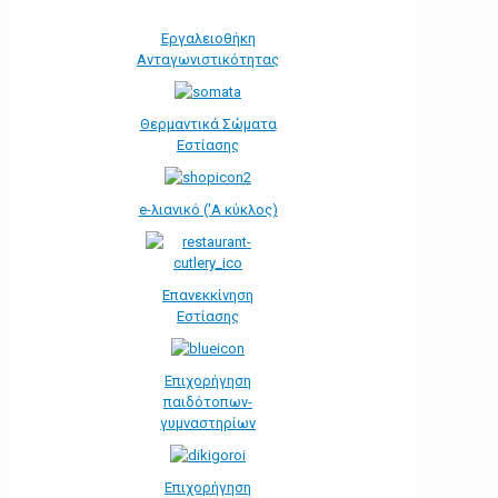
Εργαλειοθήκη
Ανταγωνιστικότητας
Θερμαντικά Σώματα
Εστίασης
e-λιανικό ('Α κύκλος)
Επανεκκίνηση
Εστίασης
Επιχορήγηση
παιδότοπων-
γυμναστηρίων
Επιχορήγηση