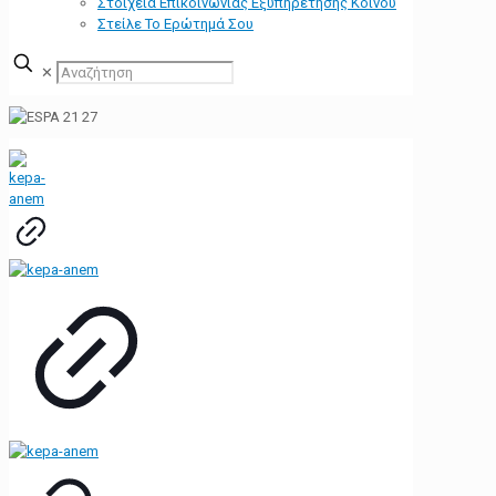
Στοιχεία Επικοινωνίας Εξυπηρέτησης Κοινού
Στείλε Το Ερώτημά Σου
✕