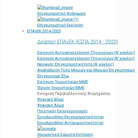
Επιχειρηματική Ανάκαμψη
Επιχειρηματική Εκκίνηση
ΕΠΑνΕΚ 2014-2020
Δράσεις ΕΠΑνΕΚ (ΕΣΠΑ 2014 - 2020)
Ενίσχυση Αυτοαπασχόλησης Πτυχιούχων (Α' κύκλος)
Ενίσχυση Αυτοαπασχόλησης Πτυχιούχων (Β' κύκλος)
Νεοφυής Επιχειρηματικότητα (Α' κύκλος)
Αναβάθμιση Πολύ Μικρών και Μικρών Επιχειρήσεων
Επιχειρούμε Έξω
Ενίσχυση Τουριστικών ΜΜΕ
Ίδρυση Τουριστικών ΜΜΕ
Ενίσχυση Περιβαλλοντικής Βιομηχανίας
Ψηφιακό Βήμα
Ψηφιακό Άλμα
Ποιοτικός Εκσυγχρονισμός
Εργαλειοθήκη Eπιχειρηματικότητας
Εργαλειοθήκη Ανταγωνιστικότητας
Θερμαντικά Σώματα Εστίασης