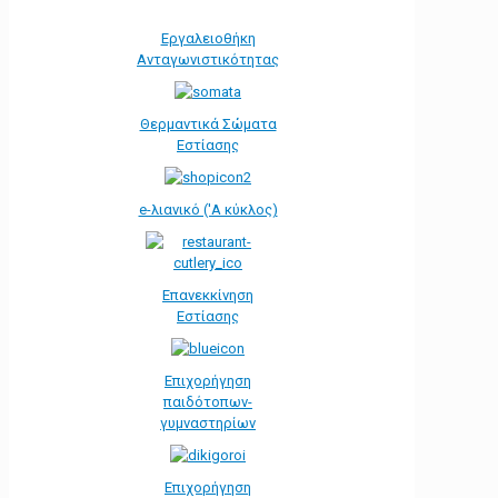
Εργαλειοθήκη
Ανταγωνιστικότητας
Θερμαντικά Σώματα
Εστίασης
e-λιανικό ('Α κύκλος)
Επανεκκίνηση
Εστίασης
Επιχορήγηση
παιδότοπων-
γυμναστηρίων
Επιχορήγηση