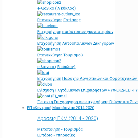
e-λιανικό ('Α κύκλος)
Επανεκκίνηση Εστίασης
Επιχορήγηση παιδότοπων-γυμναστηρίων
Επιχορήγηση Αυτοαπα/μενων Δικηγόρων
Επανεκκίνηση Τουρισμού
e-λιανικό (΄Β κύκλος)
Επιχορήγηση Παροχής Λογιστικών και Φοροτεχνικών
Ενίσχυση Πλητόμμενων Επιχειρήσεων ΨΥΧ-ΕΚΔ-ΕΣΤ-Γ
Έκτακτη Επιχορήγηση σε επιχειρήσεις Γούνας και Συ
ΕΠ «Kεντρική Μακεδονία» 2014-2020
Δράσεις ΠΚΜ (2014 - 2020)
Μεταποίηση - Τουρισμός
Εμπόριο - Υπηρεσίες