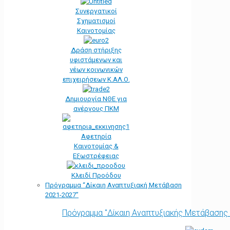
Συνεργατικοί
Σχηματισμοί
Καινοτομίας
Δράση στήριξης
υφιστάμενων και
νέων κοινωνικών
επιχειρήσεων Κ.ΑΛ.Ο.
Δημιουργία ΝΘΕ για
ανέργους ΠΚΜ
Αφετηρία
Kαινοτομίας &
Εξωστρέφειας
Κλειδί Προόδου
Πρόγραμμα “Δίκαιη Αναπτυξιακή Μετάβαση
2021-2027”
Πρόγραμμα "Δίκαιη Αναπτυξιακής Μετάβασης