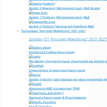
Δράση 3 Ψηφιακός Μετασχηματισμός ΜμΕ Αιχμής
Δράση 1 Πράσινος Μετασχηματισμός ΜμΕ
Δράση 2 Πράσινη Παραγωγική Επένδυση ΜμΕ
Πρόγραμμα “Κεντρική Μακεδονία” 2021-2027
Δράσεις ΕΠ "Κεντρική Μακεδονία" 2021-2027
Επενδυτικά Σχέδια Καινοτομίας
Μετάβαση στην καινοτομική, εξωστρεφή και έξυπνη ε
Συνεργατικοί Σχηματισμοί Καινοτομίας
Δράση στήριξης υφιστάμενων και νέων κοινωνικών επ
Δημιουργία ΝΘΕ για ανέργους ΠΚΜ
Αφετηρία Kαινοτομίας & Εξωστρέφειας
Κλειδί Προόδου