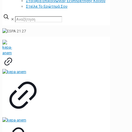
Στοιχεία Επικοινωνίας Εξυπηρέτησης Κοινού
Στείλε Το Ερώτημά Σου
✕