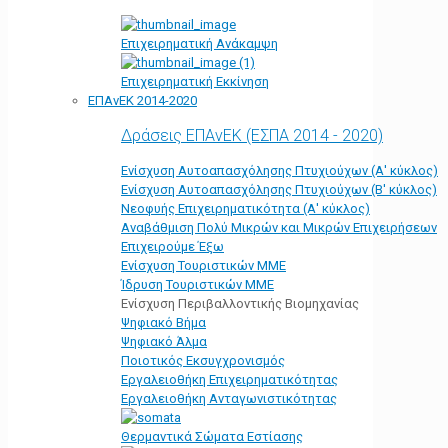
Επιχειρηματική Ανάκαμψη
Επιχειρηματική Εκκίνηση
ΕΠΑνΕΚ 2014-2020
Δράσεις ΕΠΑνΕΚ (ΕΣΠΑ 2014 - 2020)
Ενίσχυση Αυτοαπασχόλησης Πτυχιούχων (Α' κύκλος)
Ενίσχυση Αυτοαπασχόλησης Πτυχιούχων (Β' κύκλος)
Νεοφυής Επιχειρηματικότητα (Α' κύκλος)
Αναβάθμιση Πολύ Μικρών και Μικρών Επιχειρήσεων
Επιχειρούμε Έξω
Ενίσχυση Τουριστικών ΜΜΕ
Ίδρυση Τουριστικών ΜΜΕ
Ενίσχυση Περιβαλλοντικής Βιομηχανίας
Ψηφιακό Βήμα
Ψηφιακό Άλμα
Ποιοτικός Εκσυγχρονισμός
Εργαλειοθήκη Eπιχειρηματικότητας
Εργαλειοθήκη Ανταγωνιστικότητας
Θερμαντικά Σώματα Εστίασης