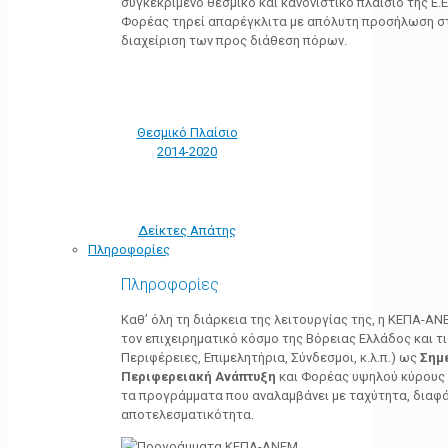
συγκεκριμένο θεσμικό και κανονιστικό πλαίσιο της Ε.Ε.
Φορέας τηρεί απαρέγκλιτα με απόλυτη προσήλωση στ
διαχείριση των προς διάθεση πόρων.
Θεσμικό Πλαίσιο
2014-2020
Δείκτες Απάτης
Πληροφορίες
Πληροφορίες
Καθ’ όλη τη διάρκεια της λειτουργίας της, η ΚΕΠΑ-Α
τον επιχειρηματικό κόσμο της Βόρειας Ελλάδος και τ
Περιφέρειες, Επιμελητήρια, Σύνδεσμοι, κ.λ.π.) ως
Σημ
Περιφερειακή Ανάπτυξη
και Φορέας υψηλού κύρους κ
τα προγράμματα που αναλαμβάνει με ταχύτητα, διαφά
αποτελεσματικότητα.