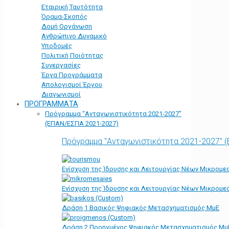
Εταιρική Ταυτότητα
Όραμα-Σκοπός
Δομή Οργάνωση
Ανθρώπινο Δυναμικό
Υποδομές
Πολιτική Ποιότητας
Συνεργασίες
Έργα Προγράμματα
Απολογισμοί Έργου
Διαγωνισμοί
ΠΡΟΓΡΑΜΜΑΤΑ
Πρόγραμμα “Ανταγωνιστικότητα 2021-2027”
(ΕΠΑΝ/ΕΣΠΑ 2021-2027)
Πρόγραμμα "Ανταγωνιστικότητα 2021-2027" 
Ενίσχυση της Ίδρυσης και Λειτουργίας Νέων Μικρομε
Ενίσχυση της Ίδρυσης και Λειτουργίας Νέων Μικρομε
Δράση 1 Βασικός Ψηφιακός Μετασχηματισμός ΜμΕ
Δράση 2 Προηγμένος Ψηφιακός Μετασχηματισμός Μμ