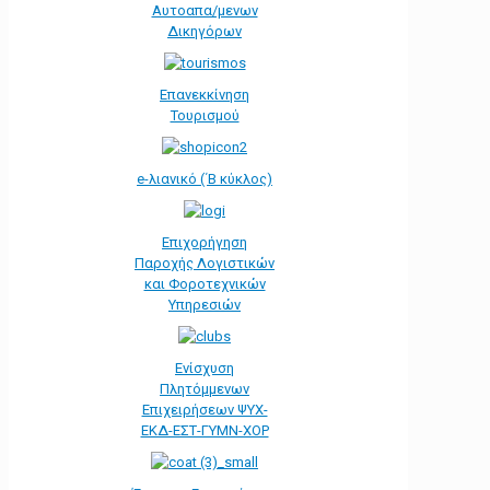
Αυτοαπα/μενων
Δικηγόρων
Επανεκκίνηση
Τουρισμού
e-λιανικό (΄Β κύκλος)
Επιχορήγηση
Παροχής Λογιστικών
και Φοροτεχνικών
Υπηρεσιών
Ενίσχυση
Πλητόμμενων
Επιχειρήσεων ΨΥΧ-
ΕΚΔ-ΕΣΤ-ΓΥΜΝ-ΧΟΡ