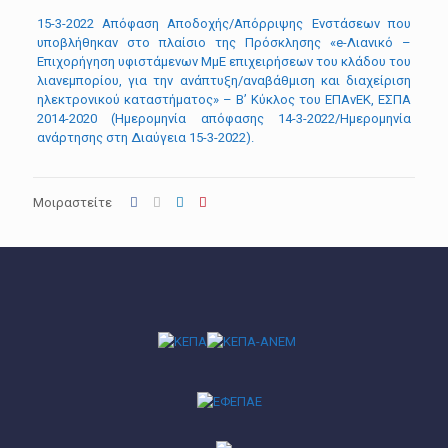
15-3-2022 Απόφαση Αποδοχής/Απόρριψης Ενστάσεων που
υποβλήθηκαν στο πλαίσιο της Πρόσκλησης «e-Λιανικό –
Επιχορήγηση υφιστάμενων ΜμΕ επιχειρήσεων του κλάδου του
λιανεμπορίου, για την ανάπτυξη/αναβάθμιση και διαχείριση
ηλεκτρονικού καταστήματος» – Β’ Κύκλος του ΕΠΑνΕΚ, ΕΣΠΑ
2014-2020 (Ημερομηνία απόφασης 14-3-2022/Ημερομηνία
ανάρτησης στη Διαύγεια 15-3-2022).
Μοιραστείτε