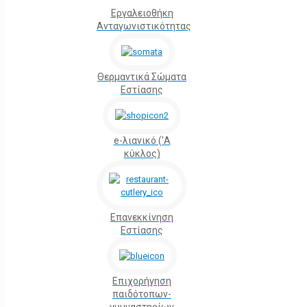
Εργαλειοθήκη
Ανταγωνιστικότητας
Θερμαντικά Σώματα
Εστίασης
e-λιανικό ('Α
κύκλος)
Επανεκκίνηση
Εστίασης
Επιχορήγηση
παιδότοπων-