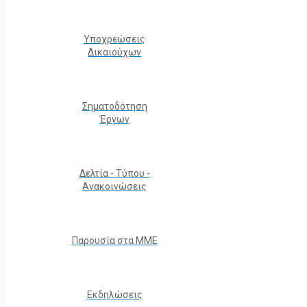
Υποχρεώσεις
Δικαιούχων
Σηματοδότηση
Έργων
Δελτία - Τύπου -
Ανακοινώσεις
Παρουσία στα ΜΜΕ
Εκδηλώσεις