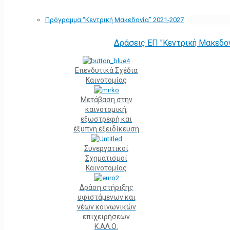
Πρόγραμμα “Κεντρική Μακεδονία” 2021-2027
Δράσεις ΕΠ "Κεντρική Μακεδο
Επενδυτικά Σχέδια
Καινοτομίας
Μετάβαση στην
καινοτομική,
εξωστρεφή και
έξυπνη εξειδίκευση
Συνεργατικοί
Σχηματισμοί
Καινοτομίας
Δράση στήριξης
υφιστάμενων και
νέων κοινωνικών
επιχειρήσεων
Κ.ΑΛ.Ο.