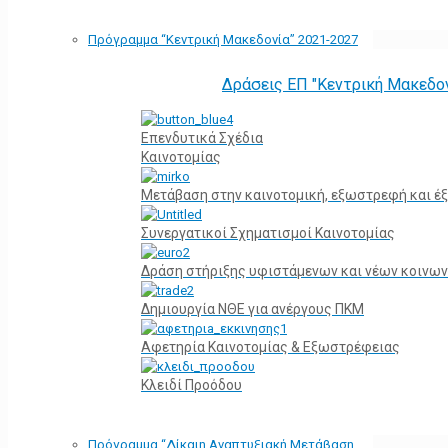
Πρόγραμμα “Κεντρική Μακεδονία” 2021-2027
Δράσεις ΕΠ "Κεντρική Μακεδο
Επενδυτικά Σχέδια
Καινοτομίας
Μετάβαση στην καινοτομική, εξωστρεφή και έξ
Συνεργατικοί Σχηματισμοί Καινοτομίας
Δράση στήριξης υφιστάμενων και νέων κοινων
Δημιουργία ΝΘΕ για ανέργους ΠΚΜ
Αφετηρία Kαινοτομίας & Εξωστρέφειας
Κλειδί Προόδου
Πρόγραμμα “Δίκαιη Αναπτυξιακή Μετάβαση