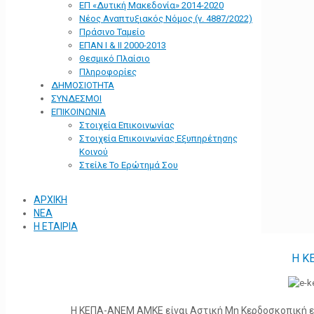
ΕΠ «Δυτική Μακεδονία» 2014-2020
Νέος Αναπτυξιακός Νόμος (ν. 4887/2022)
Πράσινο Ταμείο
ΕΠΑΝ Ι & ΙΙ 2000-2013
Θεσμικό Πλαίσιο
Πληροφορίες
ΔΗΜΟΣΙΟΤΗΤΑ
ΣΥΝΔΕΣΜΟΙ
ΕΠΙΚΟΙΝΩΝΙΑ
Στοιχεία Επικοινωνίας
Στοιχεία Επικοινωνίας Εξυπηρέτησης
Κοινού
Στείλε Το Ερώτημά Σου
ΑΡΧΙΚΗ
ΝΕΑ
Η ΕΤΑΙΡΙΑ
Η Κ
Η ΚΕΠΑ-ΑΝΕΜ ΑΜΚΕ είναι Αστική Μη Κερδοσκοπική ετα