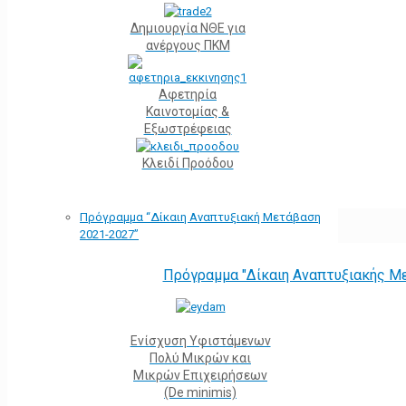
Δημιουργία ΝΘΕ για
ανέργους ΠΚΜ
Αφετηρία
Kαινοτομίας &
Εξωστρέφειας
Κλειδί Προόδου
Πρόγραμμα “Δίκαιη Αναπτυξιακή Μετάβαση
2021-2027”
Πρόγραμμα "Δίκαιη Αναπτυξιακής Μ
Ενίσχυση Υφιστάμενων
Πολύ Μικρών και
Μικρών Επιχειρήσεων
(De minimis)