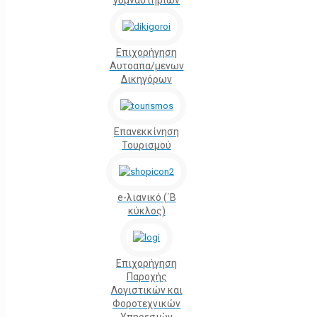
γυμναστηρίων
Επιχορήγηση
Αυτοαπα/μενων
Δικηγόρων
Επανεκκίνηση
Τουρισμού
e-λιανικό (΄Β
κύκλος)
Επιχορήγηση
Παροχής
Λογιστικών και
Φοροτεχνικών