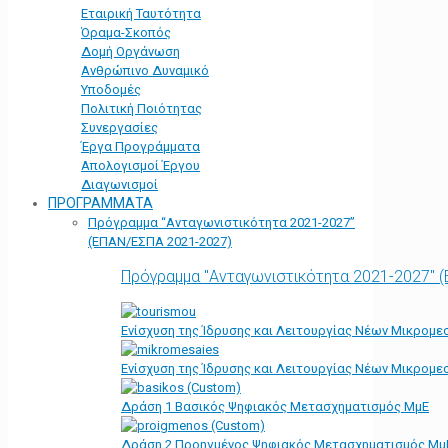
Εταιρική Ταυτότητα
Όραμα-Σκοπός
Δομή Οργάνωση
Ανθρώπινο Δυναμικό
Υποδομές
Πολιτική Ποιότητας
Συνεργασίες
Έργα Προγράμματα
Απολογισμοί Έργου
Διαγωνισμοί
ΠΡΟΓΡΑΜΜΑΤΑ
Πρόγραμμα “Ανταγωνιστικότητα 2021-2027”
(ΕΠΑΝ/ΕΣΠΑ 2021-2027)
Πρόγραμμα "Ανταγωνιστικότητα 2021-2027" 
Ενίσχυση της Ίδρυσης και Λειτουργίας Νέων Μικρομε
Ενίσχυση της Ίδρυσης και Λειτουργίας Νέων Μικρομε
Δράση 1 Βασικός Ψηφιακός Μετασχηματισμός ΜμΕ
Δράση 2 Προηγμένος Ψηφιακός Μετασχηματισμός Μμ