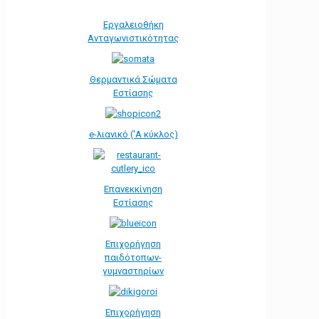
Εργαλειοθήκη
Ανταγωνιστικότητας
Θερμαντικά Σώματα
Εστίασης
e-λιανικό ('Α κύκλος)
Επανεκκίνηση
Εστίασης
Επιχορήγηση
παιδότοπων-
γυμναστηρίων
Επιχορήγηση