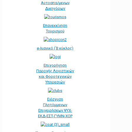
Αυτοαπα/μενων
Δικηγόρων
Επανεκκίνηση
Τουρισμού
e-λιανικό (΄Β κύκλος)
Επιχορήγηση
Παροχής Λογιστικών
και Φοροτεχνικών
Υπηρεσιών
Ενίσχυση
Πλητόμμενων
Επιχειρήσεων ΨΥΧ-
ΕΚΔ-ΕΣΤ-ΓΥΜΝ-ΧΟΡ