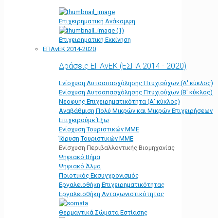
Επιχειρηματική Ανάκαμψη
Επιχειρηματική Εκκίνηση
ΕΠΑνΕΚ 2014-2020
Δράσεις ΕΠΑνΕΚ (ΕΣΠΑ 2014 - 2020)
Ενίσχυση Αυτοαπασχόλησης Πτυχιούχων (Α' κύκλος)
Ενίσχυση Αυτοαπασχόλησης Πτυχιούχων (Β' κύκλος)
Νεοφυής Επιχειρηματικότητα (Α' κύκλος)
Αναβάθμιση Πολύ Μικρών και Μικρών Επιχειρήσεων
Επιχειρούμε Έξω
Ενίσχυση Τουριστικών ΜΜΕ
Ίδρυση Τουριστικών ΜΜΕ
Ενίσχυση Περιβαλλοντικής Βιομηχανίας
Ψηφιακό Βήμα
Ψηφιακό Άλμα
Ποιοτικός Εκσυγχρονισμός
Εργαλειοθήκη Eπιχειρηματικότητας
Εργαλειοθήκη Ανταγωνιστικότητας
Θερμαντικά Σώματα Εστίασης