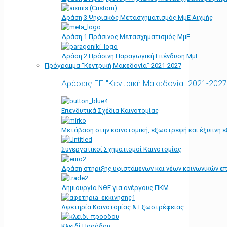
Δράση 3 Ψηφιακός Μετασχηματισμός ΜμΕ Αιχμής
Δράση 1 Πράσινος Μετασχηματισμός ΜμΕ
Δράση 2 Πράσινη Παραγωγική Επένδυση ΜμΕ
Πρόγραμμα “Κεντρική Μακεδονία” 2021-2027
Δράσεις ΕΠ "Κεντρική Μακεδονία" 2021-2027
Επενδυτικά Σχέδια Καινοτομίας
Μετάβαση στην καινοτομική, εξωστρεφή και έξυπνη ε
Συνεργατικοί Σχηματισμοί Καινοτομίας
Δράση στήριξης υφιστάμενων και νέων κοινωνικών επ
Δημιουργία ΝΘΕ για ανέργους ΠΚΜ
Αφετηρία Kαινοτομίας & Εξωστρέφειας
Κλειδί Προόδου