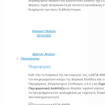
συγκεκριμένο θεσμικό και κανονιστικό πλαίσιο της Ε.Ε.
Φορέας τηρεί απαρέγκλιτα με απόλυτη προσήλωση στ
διαχείριση των προς διάθεση πόρων.
Θεσμικό Πλαίσιο
2014-2020
Δείκτες Απάτης
Πληροφορίες
Πληροφορίες
Καθ’ όλη τη διάρκεια της λειτουργίας της, η ΚΕΠΑ-Α
τον επιχειρηματικό κόσμο της Βόρειας Ελλάδος και τ
Περιφέρειες, Επιμελητήρια, Σύνδεσμοι, κ.λ.π.) ως
Σημ
Περιφερειακή Ανάπτυξη
και Φορέας υψηλού κύρους κ
τα προγράμματα που αναλαμβάνει με ταχύτητα, διαφά
αποτελεσματικότητα.