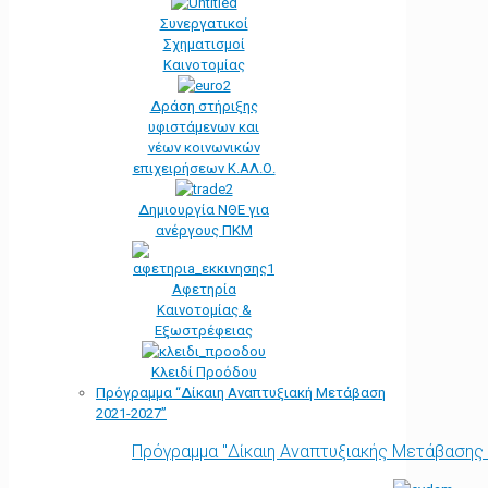
Συνεργατικοί
Σχηματισμοί
Καινοτομίας
Δράση στήριξης
υφιστάμενων και
νέων κοινωνικών
επιχειρήσεων Κ.ΑΛ.Ο.
Δημιουργία ΝΘΕ για
ανέργους ΠΚΜ
Αφετηρία
Kαινοτομίας &
Εξωστρέφειας
Κλειδί Προόδου
Πρόγραμμα “Δίκαιη Αναπτυξιακή Μετάβαση
2021-2027”
Πρόγραμμα "Δίκαιη Αναπτυξιακής Μετάβασης