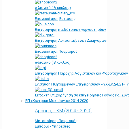
e-λιανικό ('Α κύκλος)
Επανεκκίνηση Εστίασης
Επιχορήγηση παιδότοπων-γυμναστηρίων
Επιχορήγηση Αυτοαπα/μενων Δικηγόρων
Επανεκκίνηση Τουρισμού
e-λιανικό (΄Β κύκλος)
Επιχορήγηση Παροχής Λογιστικών και Φοροτεχνικών
Ενίσχυση Πλητόμμενων Επιχειρήσεων ΨΥΧ-ΕΚΔ-ΕΣΤ-Γ
Έκτακτη Επιχορήγηση σε επιχειρήσεις Γούνας και Συ
ΕΠ «Kεντρική Μακεδονία» 2014-2020
Δράσεις ΠΚΜ (2014 - 2020)
Μεταποίηση - Τουρισμός
Εμπόριο - Υπηρεσίες