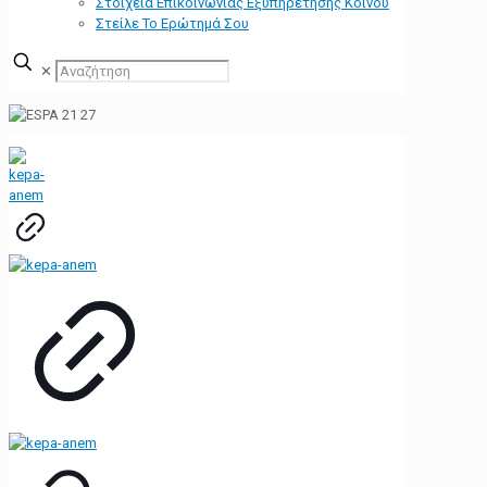
Στοιχεία Επικοινωνίας Εξυπηρέτησης Κοινού
Στείλε Το Ερώτημά Σου
✕