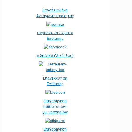
Εργαλειοθήκη
Ανταγωνιστικότητας
Θερμαντικά Σώματα
Εστίασης
e-λιανικό ('Α κύκλος)
Επανεκκίνηση
Εστίασης
Επιχορήγηση
παιδότοπων-
γυμναστηρίων
Επιχορήγηση