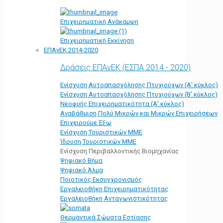
Επιχειρηματική Ανάκαμψη
Επιχειρηματική Εκκίνηση
ΕΠΑνΕΚ 2014-2020
Δράσεις ΕΠΑνΕΚ (ΕΣΠΑ 2014 - 2020)
Ενίσχυση Αυτοαπασχόλησης Πτυχιούχων (Α' κύκλος)
Ενίσχυση Αυτοαπασχόλησης Πτυχιούχων (Β' κύκλος)
Νεοφυής Επιχειρηματικότητα (Α' κύκλος)
Αναβάθμιση Πολύ Μικρών και Μικρών Επιχειρήσεων
Επιχειρούμε Έξω
Ενίσχυση Τουριστικών ΜΜΕ
Ίδρυση Τουριστικών ΜΜΕ
Ενίσχυση Περιβαλλοντικής Βιομηχανίας
Ψηφιακό Βήμα
Ψηφιακό Άλμα
Ποιοτικός Εκσυγχρονισμός
Εργαλειοθήκη Eπιχειρηματικότητας
Εργαλειοθήκη Ανταγωνιστικότητας
Θερμαντικά Σώματα Εστίασης