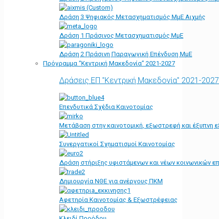
Δράση 3 Ψηφιακός Μετασχηματισμός ΜμΕ Αιχμής
Δράση 1 Πράσινος Μετασχηματισμός ΜμΕ
Δράση 2 Πράσινη Παραγωγική Επένδυση ΜμΕ
Πρόγραμμα “Κεντρική Μακεδονία” 2021-2027
Δράσεις ΕΠ "Κεντρική Μακεδονία" 2021-2027
Επενδυτικά Σχέδια Καινοτομίας
Μετάβαση στην καινοτομική, εξωστρεφή και έξυπνη ε
Συνεργατικοί Σχηματισμοί Καινοτομίας
Δράση στήριξης υφιστάμενων και νέων κοινωνικών επ
Δημιουργία ΝΘΕ για ανέργους ΠΚΜ
Αφετηρία Kαινοτομίας & Εξωστρέφειας
Κλειδί Προόδου