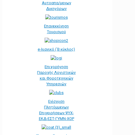
Αυτοαπα/μενων
Δικηγόρων
Επανεκκίνηση
Τουρισμού
e-λιανικό (΄Β κύκλος)
Επιχορήγηση
Παροχής Λογιστικών
και Φοροτεχνικών
Υπηρεσιών
Ενίσχυση
Πλητόμμενων
Επιχειρήσεων ΨΥΧ-
ΕΚΔ-ΕΣΤ-ΓΥΜΝ-ΧΟΡ