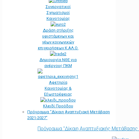
Συνεργατικοί
Σχηματισμοί
Καινοτομίας
Δράση στήριξης
υφιστάμενων και
νέων κοινωνικών
επιχειρήσεων Κ.ΑΛ.Ο.
Δημιουργία ΝΘΕ για
ανέργους ΠΚΜ
Αφετηρία
Kαινοτομίας &
Εξωστρέφειας
Κλειδί Προόδου
Πρόγραμμα “Δίκαιη Αναπτυξιακή Μετάβαση
2021-2027”
Πρόγραμμα "Δίκαιη Αναπτυξιακής Μετάβασης