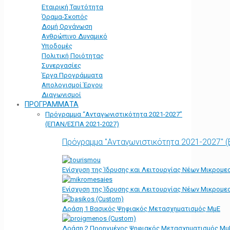
Εταιρική Ταυτότητα
Όραμα-Σκοπός
Δομή Οργάνωση
Ανθρώπινο Δυναμικό
Υποδομές
Πολιτική Ποιότητας
Συνεργασίες
Έργα Προγράμματα
Απολογισμοί Έργου
Διαγωνισμοί
ΠΡΟΓΡΑΜΜΑΤΑ
Πρόγραμμα “Ανταγωνιστικότητα 2021-2027”
(ΕΠΑΝ/ΕΣΠΑ 2021-2027)
Πρόγραμμα "Ανταγωνιστικότητα 2021-2027" 
Ενίσχυση της Ίδρυσης και Λειτουργίας Νέων Μικρομε
Ενίσχυση της Ίδρυσης και Λειτουργίας Νέων Μικρομε
Δράση 1 Βασικός Ψηφιακός Μετασχηματισμός ΜμΕ
Δράση 2 Προηγμένος Ψηφιακός Μετασχηματισμός Μμ