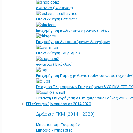
e-λιανικό ('Α κύκλος)
Επανεκκίνηση Εστίασης
Επιχορήγηση παιδότοπων-γυμναστηρίων
Επιχορήγηση Αυτοαπα/μενων Δικηγόρων
Επανεκκίνηση Τουρισμού
e-λιανικό (΄Β κύκλος)
Επιχορήγηση Παροχής Λογιστικών και Φοροτεχνικών
Ενίσχυση Πλητόμμενων Επιχειρήσεων ΨΥΧ-ΕΚΔ-ΕΣΤ-Γ
Έκτακτη Επιχορήγηση σε επιχειρήσεις Γούνας και Συ
ΕΠ «Kεντρική Μακεδονία» 2014-2020
Δράσεις ΠΚΜ (2014 - 2020)
Μεταποίηση - Τουρισμός
Εμπόριο - Υπηρεσίες