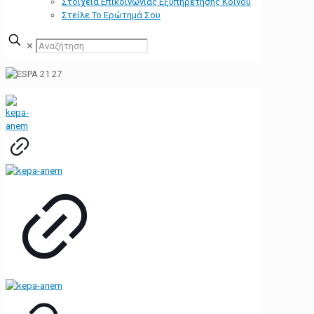
Στοιχεία Επικοινωνίας Εξυπηρέτησης Κοινού
Στείλε Το Ερώτημά Σου
✕