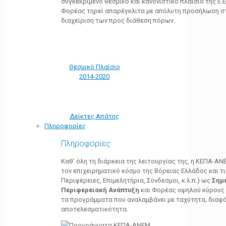
συγκεκριμένο θεσμικό και κανονιστικό πλαίσιο της Ε.Ε.
Φορέας τηρεί απαρέγκλιτα με απόλυτη προσήλωση στ
διαχείριση των προς διάθεση πόρων.
Θεσμικό Πλαίσιο
2014-2020
Δείκτες Απάτης
Πληροφορίες
Πληροφορίες
Καθ’ όλη τη διάρκεια της λειτουργίας της, η ΚΕΠΑ-Α
τον επιχειρηματικό κόσμο της Βόρειας Ελλάδος και τ
Περιφέρειες, Επιμελητήρια, Σύνδεσμοι, κ.λ.π.) ως
Σημ
Περιφερειακή Ανάπτυξη
και Φορέας υψηλού κύρους κ
τα προγράμματα που αναλαμβάνει με ταχύτητα, διαφά
αποτελεσματικότητα.