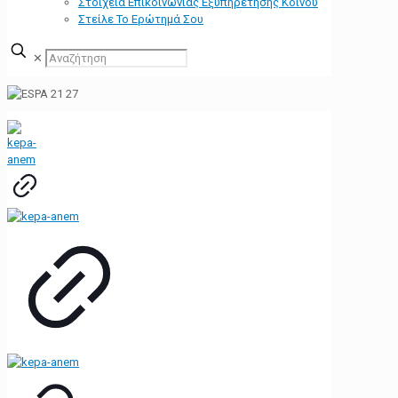
Στοιχεία Επικοινωνίας Εξυπηρέτησης Κοινού
Στείλε Το Ερώτημά Σου
✕