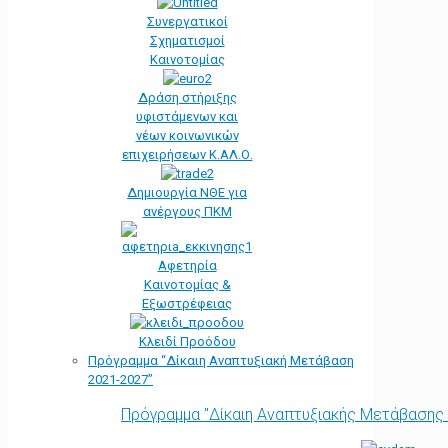
Συνεργατικοί
Σχηματισμοί
Καινοτομίας
Δράση στήριξης
υφιστάμενων και
νέων κοινωνικών
επιχειρήσεων Κ.ΑΛ.Ο.
Δημιουργία ΝΘΕ για
ανέργους ΠΚΜ
Αφετηρία
Kαινοτομίας &
Εξωστρέφειας
Κλειδί Προόδου
Πρόγραμμα “Δίκαιη Αναπτυξιακή Μετάβαση
2021-2027”
Πρόγραμμα "Δίκαιη Αναπτυξιακής Μετάβασης