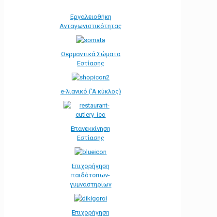
Εργαλειοθήκη
Ανταγωνιστικότητας
Θερμαντικά Σώματα
Εστίασης
e-λιανικό ('Α κύκλος)
Επανεκκίνηση
Εστίασης
Επιχορήγηση
παιδότοπων-
γυμναστηρίων
Επιχορήγηση