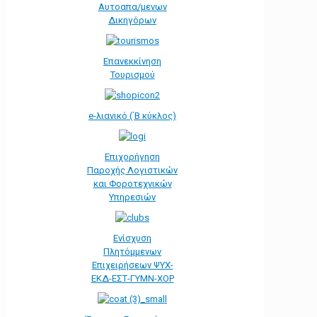
Αυτοαπα/μενων
Δικηγόρων
Επανεκκίνηση
Τουρισμού
e-λιανικό (΄Β κύκλος)
Επιχορήγηση
Παροχής Λογιστικών
και Φοροτεχνικών
Υπηρεσιών
Ενίσχυση
Πλητόμμενων
Επιχειρήσεων ΨΥΧ-
ΕΚΔ-ΕΣΤ-ΓΥΜΝ-ΧΟΡ