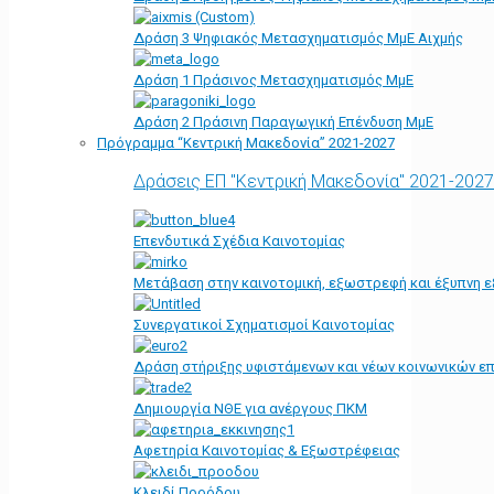
Δράση 3 Ψηφιακός Μετασχηματισμός ΜμΕ Αιχμής
Δράση 1 Πράσινος Μετασχηματισμός ΜμΕ
Δράση 2 Πράσινη Παραγωγική Επένδυση ΜμΕ
Πρόγραμμα “Κεντρική Μακεδονία” 2021-2027
Δράσεις ΕΠ "Κεντρική Μακεδονία" 2021-2027
Επενδυτικά Σχέδια Καινοτομίας
Μετάβαση στην καινοτομική, εξωστρεφή και έξυπνη ε
Συνεργατικοί Σχηματισμοί Καινοτομίας
Δράση στήριξης υφιστάμενων και νέων κοινωνικών επ
Δημιουργία ΝΘΕ για ανέργους ΠΚΜ
Αφετηρία Kαινοτομίας & Εξωστρέφειας
Κλειδί Προόδου