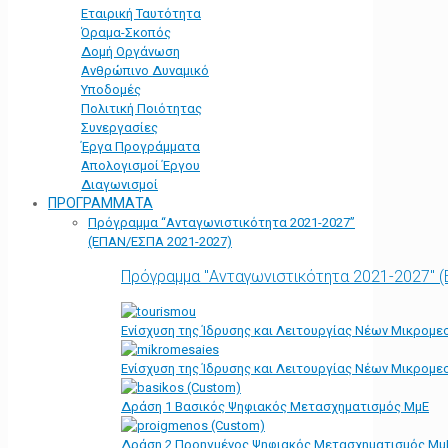
Εταιρική Ταυτότητα
Όραμα-Σκοπός
Δομή Οργάνωση
Ανθρώπινο Δυναμικό
Υποδομές
Πολιτική Ποιότητας
Συνεργασίες
Έργα Προγράμματα
Απολογισμοί Έργου
Διαγωνισμοί
ΠΡΟΓΡΑΜΜΑΤΑ
Πρόγραμμα “Ανταγωνιστικότητα 2021-2027”
(ΕΠΑΝ/ΕΣΠΑ 2021-2027)
Πρόγραμμα "Ανταγωνιστικότητα 2021-2027" 
Ενίσχυση της Ίδρυσης και Λειτουργίας Νέων Μικρομε
Ενίσχυση της Ίδρυσης και Λειτουργίας Νέων Μικρομε
Δράση 1 Βασικός Ψηφιακός Μετασχηματισμός ΜμΕ
Δράση 2 Προηγμένος Ψηφιακός Μετασχηματισμός Μμ