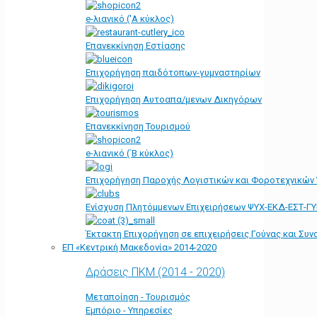
e-λιανικό ('Α κύκλος)
Επανεκκίνηση Εστίασης
Επιχορήγηση παιδότοπων-γυμναστηρίων
Επιχορήγηση Αυτοαπα/μενων Δικηγόρων
Επανεκκίνηση Τουρισμού
e-λιανικό (΄Β κύκλος)
Επιχορήγηση Παροχής Λογιστικών και Φοροτεχνικών
Ενίσχυση Πλητόμμενων Επιχειρήσεων ΨΥΧ-ΕΚΔ-ΕΣΤ-Γ
Έκτακτη Επιχορήγηση σε επιχειρήσεις Γούνας και Συ
ΕΠ «Kεντρική Μακεδονία» 2014-2020
Δράσεις ΠΚΜ (2014 - 2020)
Μεταποίηση - Τουρισμός
Εμπόριο - Υπηρεσίες