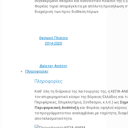
συγκεκριμένο θεσμικό και κανονιστικό πλαίσιο της Ε.Ε.
Φορέας τηρεί απαρέγκλιτα με απόλυτη προσήλωση στ
διαχείριση των προς διάθεση πόρων.
Θεσμικό Πλαίσιο
2014-2020
Δείκτες Απάτης
Πληροφορίες
Πληροφορίες
Καθ’ όλη τη διάρκεια της λειτουργίας της, η ΚΕΠΑ-Α
τον επιχειρηματικό κόσμο της Βόρειας Ελλάδος και τ
Περιφέρειες, Επιμελητήρια, Σύνδεσμοι, κ.λ.π.) ως
Σημ
Περιφερειακή Ανάπτυξη
και Φορέας υψηλού κύρους κ
τα προγράμματα που αναλαμβάνει με ταχύτητα, διαφά
αποτελεσματικότητα.