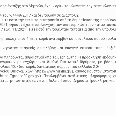
ης ένταξης στο Μητρώο, έχουν ορκωτοί ελεγκτές λογιστές, ελεγκτικ
 του ν. 4449/2017 και δεν τελούν σε αναστολή,
, είτε κατά την τελευταία τετραετία από τη δημοσίευση της παρούσ
2021, εφόσον έχει γίνει έλεγχος των οικονομικών τους καταστάσε
17 έως 11/2021) είτε κατά την τελευταία τετραετία από την υποβολ
ς τουλάχιστον 1 εκατ. ευρώ ανά συμβάν και συνολικού ποσού τουλάχ
υνεργάτες επαρκείς σε πλήθος και επαγγελματικού τύπου δεξιό
α πληρούνται αθροιστικά από τα μέρη αυτής. Η πρόσκληση εκδόθηκ
νομικών με εγχώρια και διεθνή Πιστωτικά Ιδρύματα, με βάση τ
νολικά 12,7 δισ. ευρώ, δανειακούς πόρους, του «Ελλάδα 2.0».
είου Οικονομικών (https://www.minfin.gr/), καθώς και στον ιστότο
ttps://greece20.gov.gr/). Περιλαμβάνει αναλυτικές πληροφορίες γ
έτασης των αιτήσεων κ.λπ. Δελτίο Τύπου. Δημόσια Πρόσκληση για 