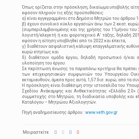
Όπως ορίζεται στην πρόσκληση, δικαίωμα υποβολής αίτησ
εφόσον πληρούν τις εξής προϋποθέσεις:
α) είναι εγγεγραμμένοι στο Δημόσιο Μητρώο του άρθρου 14
β) έχουν συνολικό κύκλο εργασιών άνω των 2 εκατ. ευρώ
(συμπεριλαμβανομένης και της χρήσης του 11μήνου του 
λογιστή/ελεγκτή ή και φοροτεχνικό Α’ τάξης, δηλαδή 20
εφόσον η αίτηση υποβληθεί από το 2022 και έπειτα,
γ) διαθέτουν ασφαλιστική κάλυψη επαγγελματικής ευθύνη
ευρώ ετησίως και
δ) διαθέτουν ομάδα έργου, δηλαδή προσωπικό ή/και σ
υλοποίηση του έργου.
Σε περίπτωση ένωσης τα παραπάνω κριτήρια θα πρέπει ν
των επιχειρησιακών συμφωνιών του Υπουργείου Οικο
εκταμιευθούν, άμεσα προς αυτά, 1,57 δισ. ευρώ, από τα συ
Η πρόσκληση είναι διαθέσιμη στην ιστοσελίδα του Υπουργ
Σχεδίου Ανάκαμψης και Ανθεκτικότητας «Ελλάδα 2.0» (h
συμμετοχής στο Μητρώο, τη διαδικασία υποβολής και εξ
Καταλόγου – Μητρώου Αξιολογητών.
Πηγή αναδημοσίευσης άρθρου :
www.veth.gov.gr
Μοιραστείτε