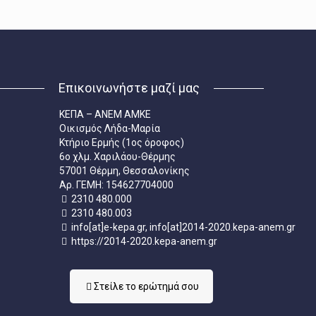
Επικοινωνήστε μαζί μας
ΚΕΠΑ – ΑΝΕΜ ΑΜΚΕ
Οικισμός Λήδα-Μαρία
Κτήριο Ερμής (1ος όροφος)
6ο χλμ. Χαριλάου-Θέρμης
57001 Θέρμη, Θεσσαλονίκης
Aρ. ΓΕΜΗ: 154627704000
2310 480.000
2310 480.003
info[at]e-kepa.gr, info[at]2014-2020.kepa-anem.gr
https://2014-2020.kepa-anem.gr
Στείλε τo ερώτημά σου