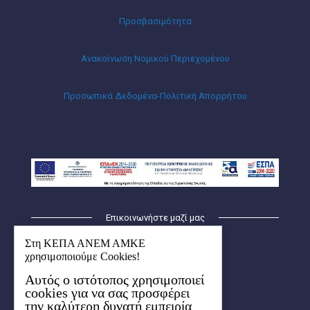
Προσβασιμότητα
Ανακοίνωση Νομικού Περιεχομένου
Προσωπικά Δεδομένα-Πολιτική Απορρήτου
Επικοινωνήστε μαζί μας
ΚΕΠΑ – ΑΝΕΜ ΑΜΚΕ
Στη ΚΕΠΑ ΑΝΕΜ ΑΜΚΕ
Οικισμός Λήδα-Μαρία
χρησιμοποιούμε Cookies!
Κτήριο Ερμής (1ος όροφος)
Αυτός ο ιστότοπος χρησιμοποιεί
6ο χλμ. Χαριλάου-Θέρμης
cookies για να σας προσφέρει
57001 Θέρμη, Θεσσαλονίκης
την καλύτερη δυνατή εμπειρία