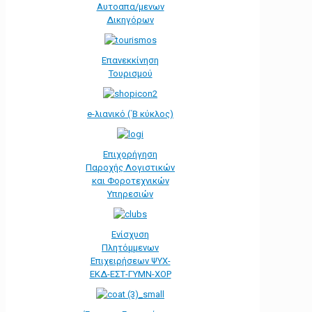
Αυτοαπα/μενων
Δικηγόρων
Επανεκκίνηση
Τουρισμού
e-λιανικό (΄Β κύκλος)
Επιχορήγηση
Παροχής Λογιστικών
και Φοροτεχνικών
Υπηρεσιών
Ενίσχυση
Πλητόμμενων
Επιχειρήσεων ΨΥΧ-
ΕΚΔ-ΕΣΤ-ΓΥΜΝ-ΧΟΡ