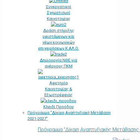
Συνεργατικοί
Σχηματισμοί
Καινοτομίας
Δράση στήριξης
υφιστάμενων και
νέων κοινωνικών
επιχειρήσεων Κ.ΑΛ.Ο.
Δημιουργία ΝΘΕ για
ανέργους ΠΚΜ
Αφετηρία
Kαινοτομίας &
Εξωστρέφειας
Κλειδί Προόδου
Πρόγραμμα “Δίκαιη Αναπτυξιακή Μετάβαση
2021-2027”
Πρόγραμμα "Δίκαιη Αναπτυξιακής Μετάβασης