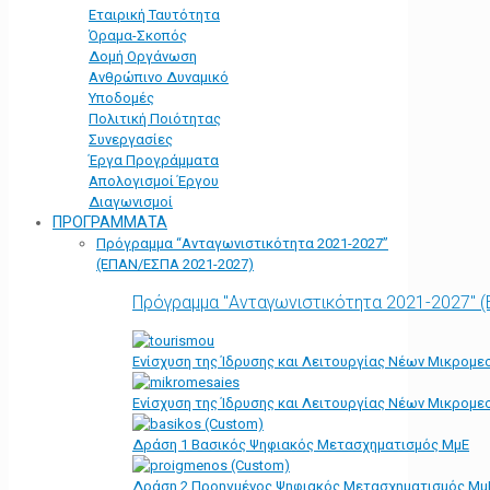
Εταιρική Ταυτότητα
Όραμα-Σκοπός
Δομή Οργάνωση
Ανθρώπινο Δυναμικό
Υποδομές
Πολιτική Ποιότητας
Συνεργασίες
Έργα Προγράμματα
Απολογισμοί Έργου
Διαγωνισμοί
ΠΡΟΓΡΑΜΜΑΤΑ
Πρόγραμμα “Ανταγωνιστικότητα 2021-2027”
(ΕΠΑΝ/ΕΣΠΑ 2021-2027)
Πρόγραμμα "Ανταγωνιστικότητα 2021-2027" 
Ενίσχυση της Ίδρυσης και Λειτουργίας Νέων Μικρομε
Ενίσχυση της Ίδρυσης και Λειτουργίας Νέων Μικρομε
Δράση 1 Βασικός Ψηφιακός Μετασχηματισμός ΜμΕ
Δράση 2 Προηγμένος Ψηφιακός Μετασχηματισμός Μμ