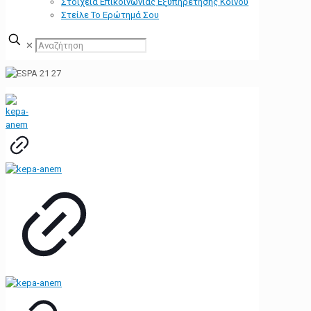
Στοιχεία Επικοινωνίας Εξυπηρέτησης Κοινού
Στείλε Το Ερώτημά Σου
✕