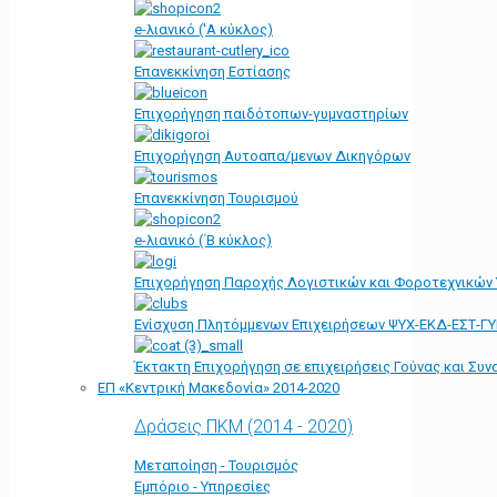
e-λιανικό ('Α κύκλος)
Επανεκκίνηση Εστίασης
Επιχορήγηση παιδότοπων-γυμναστηρίων
Επιχορήγηση Αυτοαπα/μενων Δικηγόρων
Επανεκκίνηση Τουρισμού
e-λιανικό (΄Β κύκλος)
Επιχορήγηση Παροχής Λογιστικών και Φοροτεχνικών
Ενίσχυση Πλητόμμενων Επιχειρήσεων ΨΥΧ-ΕΚΔ-ΕΣΤ-Γ
Έκτακτη Επιχορήγηση σε επιχειρήσεις Γούνας και Συ
ΕΠ «Kεντρική Μακεδονία» 2014-2020
Δράσεις ΠΚΜ (2014 - 2020)
Μεταποίηση - Τουρισμός
Εμπόριο - Υπηρεσίες