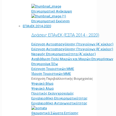
Επιχειρηματική Ανάκαμψη
Επιχειρηματική Εκκίνηση
ΕΠΑνΕΚ 2014-2020
Δράσεις ΕΠΑνΕΚ (ΕΣΠΑ 2014 - 2020)
Ενίσχυση Αυτοαπασχόλησης Πτυχιούχων (Α' κύκλος)
Ενίσχυση Αυτοαπασχόλησης Πτυχιούχων (Β' κύκλος)
Νεοφυής Επιχειρηματικότητα (Α' κύκλος)
Αναβάθμιση Πολύ Μικρών και Μικρών Επιχειρήσεων
Επιχειρούμε Έξω
Ενίσχυση Τουριστικών ΜΜΕ
Ίδρυση Τουριστικών ΜΜΕ
Ενίσχυση Περιβαλλοντικής Βιομηχανίας
Ψηφιακό Βήμα
Ψηφιακό Άλμα
Ποιοτικός Εκσυγχρονισμός
Εργαλειοθήκη Eπιχειρηματικότητας
Εργαλειοθήκη Ανταγωνιστικότητας
Θερμαντικά Σώματα Εστίασης