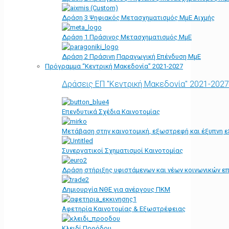
Δράση 3 Ψηφιακός Μετασχηματισμός ΜμΕ Αιχμής
Δράση 1 Πράσινος Μετασχηματισμός ΜμΕ
Δράση 2 Πράσινη Παραγωγική Επένδυση ΜμΕ
Πρόγραμμα “Κεντρική Μακεδονία” 2021-2027
Δράσεις ΕΠ "Κεντρική Μακεδονία" 2021-2027
Επενδυτικά Σχέδια Καινοτομίας
Μετάβαση στην καινοτομική, εξωστρεφή και έξυπνη ε
Συνεργατικοί Σχηματισμοί Καινοτομίας
Δράση στήριξης υφιστάμενων και νέων κοινωνικών επ
Δημιουργία ΝΘΕ για ανέργους ΠΚΜ
Αφετηρία Kαινοτομίας & Εξωστρέφειας
Κλειδί Προόδου