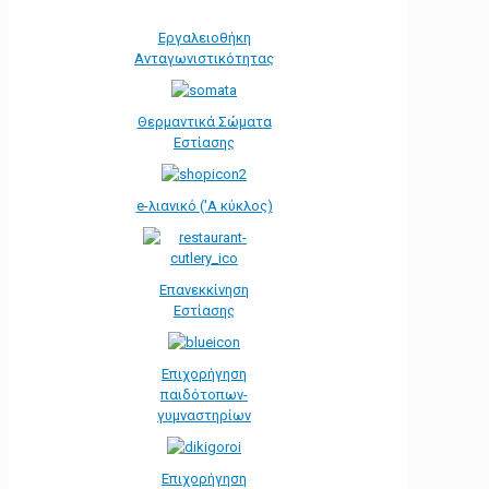
Εργαλειοθήκη
Ανταγωνιστικότητας
Θερμαντικά Σώματα
Εστίασης
e-λιανικό ('Α κύκλος)
Επανεκκίνηση
Εστίασης
Επιχορήγηση
παιδότοπων-
γυμναστηρίων
Επιχορήγηση