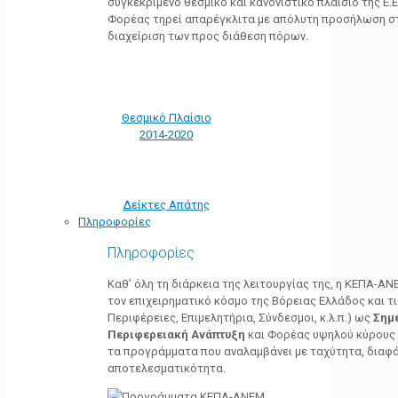
συγκεκριμένο θεσμικό και κανονιστικό πλαίσιο της Ε.Ε.
Φορέας τηρεί απαρέγκλιτα με απόλυτη προσήλωση στ
διαχείριση των προς διάθεση πόρων.
Θεσμικό Πλαίσιο
2014-2020
Δείκτες Απάτης
Πληροφορίες
Πληροφορίες
Καθ’ όλη τη διάρκεια της λειτουργίας της, η ΚΕΠΑ-Α
τον επιχειρηματικό κόσμο της Βόρειας Ελλάδος και τ
Περιφέρειες, Επιμελητήρια, Σύνδεσμοι, κ.λ.π.) ως
Σημ
Περιφερειακή Ανάπτυξη
και Φορέας υψηλού κύρους κ
τα προγράμματα που αναλαμβάνει με ταχύτητα, διαφά
αποτελεσματικότητα.