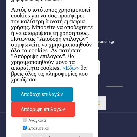
Κτήριο Ερμής (1ος όροφος)
Αυτός ο ιστότοπος χρησιμοποιεί
6ο χλμ. Χαριλάου-Θέρμης
cookies για να σας προσφέρει
57001 Θέρμη, Θεσσαλονίκης
την καλύτερη δυνατή εμπειρία
Aρ. ΓΕΜΗ: 154627704000
χρήσης. Μπορείτε να αποδεχτείτε
2310 480.000
ή να απορρίψετε τη χρήση τους.
2310 480.003
Πατώντας "Αποδοχή επιλογών"
info[at]e-kepa.gr, info[at]2014-2020.kepa-anem.gr
συμφωνείτε να χρησιμοποιηθούν
https://2014-2020.kepa-anem.gr
όλα τα cookies. Αν πατήσετε
"Απόρριψη επιλογών", θα
χρησιμοποιηθούν μόνο τα
απαραίτητα cookies.
«Εδώ»
θα
Στείλε τo ερώτημά σου
βρεις όλες τις πληροφορίες που
χρειάζεσαι.
Βρείτε μας στα Κοινωνικά Δίκτυα
Αποδοχή επιλογών
Απόρριψη επιλογών
Αναγκαία
Στατιστικά