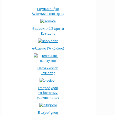
Εργαλειοθήκη
Ανταγωνιστικότητας
Θερμαντικά Σώματα
Εστίασης
e-λιανικό ('Α κύκλος)
Επανεκκίνηση
Εστίασης
Επιχορήγηση
παιδότοπων-
γυμναστηρίων
Επιχορήγηση