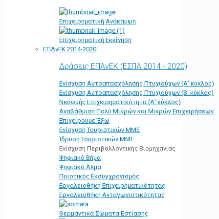
Επιχειρηματική Ανάκαμψη
Επιχειρηματική Εκκίνηση
ΕΠΑνΕΚ 2014-2020
Δράσεις ΕΠΑνΕΚ (ΕΣΠΑ 2014 - 2020)
Ενίσχυση Αυτοαπασχόλησης Πτυχιούχων (Α' κύκλος)
Ενίσχυση Αυτοαπασχόλησης Πτυχιούχων (Β' κύκλος)
Νεοφυής Επιχειρηματικότητα (Α' κύκλος)
Αναβάθμιση Πολύ Μικρών και Μικρών Επιχειρήσεων
Επιχειρούμε Έξω
Ενίσχυση Τουριστικών ΜΜΕ
Ίδρυση Τουριστικών ΜΜΕ
Ενίσχυση Περιβαλλοντικής Βιομηχανίας
Ψηφιακό Βήμα
Ψηφιακό Άλμα
Ποιοτικός Εκσυγχρονισμός
Εργαλειοθήκη Eπιχειρηματικότητας
Εργαλειοθήκη Ανταγωνιστικότητας
Θερμαντικά Σώματα Εστίασης