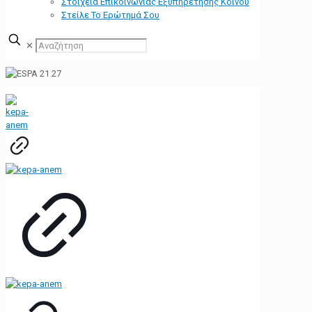
Στοιχεία Επικοινωνίας Εξυπηρέτησης Κοινού
Στείλε Το Ερώτημά Σου
✕