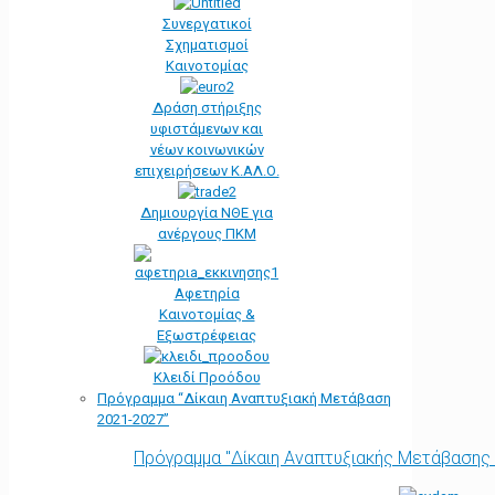
Συνεργατικοί
Σχηματισμοί
Καινοτομίας
Δράση στήριξης
υφιστάμενων και
νέων κοινωνικών
επιχειρήσεων Κ.ΑΛ.Ο.
Δημιουργία ΝΘΕ για
ανέργους ΠΚΜ
Αφετηρία
Kαινοτομίας &
Εξωστρέφειας
Κλειδί Προόδου
Πρόγραμμα “Δίκαιη Αναπτυξιακή Μετάβαση
2021-2027”
Πρόγραμμα "Δίκαιη Αναπτυξιακής Μετάβασης