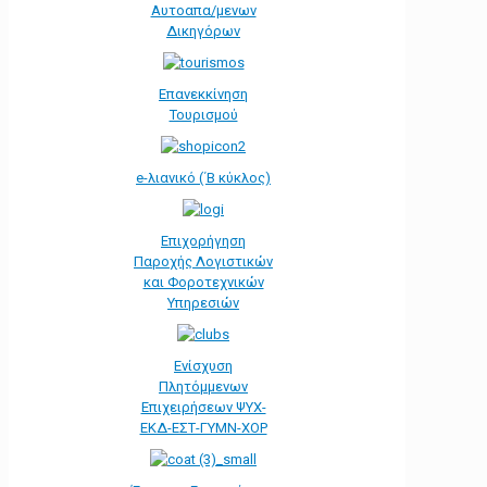
Αυτοαπα/μενων
Δικηγόρων
Επανεκκίνηση
Τουρισμού
e-λιανικό (΄Β κύκλος)
Επιχορήγηση
Παροχής Λογιστικών
και Φοροτεχνικών
Υπηρεσιών
Ενίσχυση
Πλητόμμενων
Επιχειρήσεων ΨΥΧ-
ΕΚΔ-ΕΣΤ-ΓΥΜΝ-ΧΟΡ