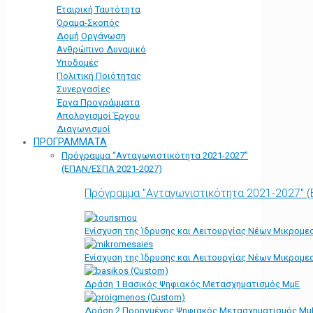
Εταιρική Ταυτότητα
Όραμα-Σκοπός
Δομή Οργάνωση
Ανθρώπινο Δυναμικό
Υποδομές
Πολιτική Ποιότητας
Συνεργασίες
Έργα Προγράμματα
Απολογισμοί Έργου
Διαγωνισμοί
ΠΡΟΓΡΑΜΜΑΤΑ
Πρόγραμμα “Ανταγωνιστικότητα 2021-2027”
(ΕΠΑΝ/ΕΣΠΑ 2021-2027)
Πρόγραμμα "Ανταγωνιστικότητα 2021-2027" 
Ενίσχυση της Ίδρυσης και Λειτουργίας Νέων Μικρομε
Ενίσχυση της Ίδρυσης και Λειτουργίας Νέων Μικρομε
Δράση 1 Βασικός Ψηφιακός Μετασχηματισμός ΜμΕ
Δράση 2 Προηγμένος Ψηφιακός Μετασχηματισμός Μμ