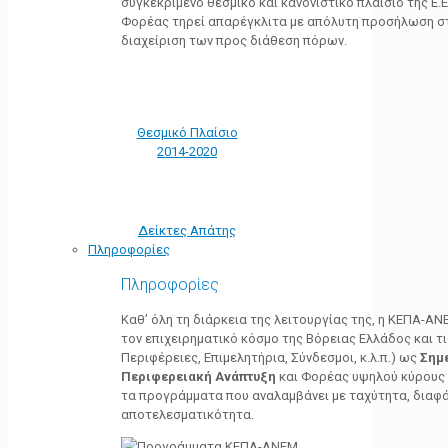
συγκεκριμένο θεσμικό και κανονιστικό πλαίσιο της Ε.Ε.
Φορέας τηρεί απαρέγκλιτα με απόλυτη προσήλωση στ
διαχείριση των προς διάθεση πόρων.
Θεσμικό Πλαίσιο
2014-2020
Δείκτες Απάτης
Πληροφορίες
Πληροφορίες
Καθ’ όλη τη διάρκεια της λειτουργίας της, η ΚΕΠΑ-Α
τον επιχειρηματικό κόσμο της Βόρειας Ελλάδος και τ
Περιφέρειες, Επιμελητήρια, Σύνδεσμοι, κ.λ.π.) ως
Σημ
Περιφερειακή Ανάπτυξη
και Φορέας υψηλού κύρους κ
τα προγράμματα που αναλαμβάνει με ταχύτητα, διαφά
αποτελεσματικότητα.