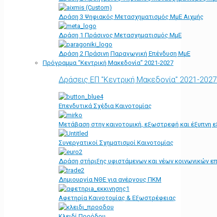
Δράση 3 Ψηφιακός Μετασχηματισμός ΜμΕ Αιχμής
Δράση 1 Πράσινος Μετασχηματισμός ΜμΕ
Δράση 2 Πράσινη Παραγωγική Επένδυση ΜμΕ
Πρόγραμμα “Κεντρική Μακεδονία” 2021-2027
Δράσεις ΕΠ "Κεντρική Μακεδονία" 2021-2027
Επενδυτικά Σχέδια Καινοτομίας
Μετάβαση στην καινοτομική, εξωστρεφή και έξυπνη ε
Συνεργατικοί Σχηματισμοί Καινοτομίας
Δράση στήριξης υφιστάμενων και νέων κοινωνικών επ
Δημιουργία ΝΘΕ για ανέργους ΠΚΜ
Αφετηρία Kαινοτομίας & Εξωστρέφειας
Κλειδί Προόδου