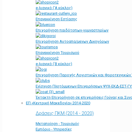
e-λιανικό ('Α κύκλος)
Επανεκκίνηση Εστίασης
Επιχορήγηση παιδότοπων-γυμναστηρίων
Επιχορήγηση Αυτοαπα/μενων Δικηγόρων
Επανεκκίνηση Τουρισμού
e-λιανικό (΄Β κύκλος)
Επιχορήγηση Παροχής Λογιστικών και Φοροτεχνικών
Ενίσχυση Πλητόμμενων Επιχειρήσεων ΨΥΧ-ΕΚΔ-ΕΣΤ-Γ
Έκτακτη Επιχορήγηση σε επιχειρήσεις Γούνας και Συ
ΕΠ «Kεντρική Μακεδονία» 2014-2020
Δράσεις ΠΚΜ (2014 - 2020)
Μεταποίηση - Τουρισμός
Εμπόριο - Υπηρεσίες