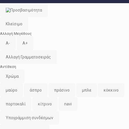
Κλείσιμο
Αλλαγή Μεγέθους
A-
A+
Αλλαγή Γραμματοσειράς
Αντίθεση
Χρώμα
μαύρο
άσπρο
πράσινο
μπλε
κόκκινο
πορτοκαλί
κίτρινο
navi
Υπογράμμιση συνδέσμων