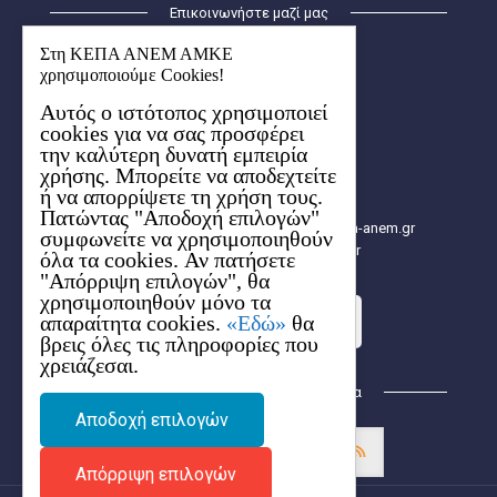
Επικοινωνήστε μαζί μας
ΚΕΠΑ – ΑΝΕΜ ΑΜΚΕ
Στη ΚΕΠΑ ΑΝΕΜ ΑΜΚΕ
Οικισμός Λήδα-Μαρία
χρησιμοποιούμε Cookies!
Κτήριο Ερμής (1ος όροφος)
Αυτός ο ιστότοπος χρησιμοποιεί
6ο χλμ. Χαριλάου-Θέρμης
cookies για να σας προσφέρει
57001 Θέρμη, Θεσσαλονίκης
την καλύτερη δυνατή εμπειρία
Aρ. ΓΕΜΗ: 154627704000
χρήσης. Μπορείτε να αποδεχτείτε
2310 480.000
ή να απορρίψετε τη χρήση τους.
2310 480.003
Πατώντας "Αποδοχή επιλογών"
info[at]e-kepa.gr, info[at]2014-2020.kepa-anem.gr
συμφωνείτε να χρησιμοποιηθούν
https://2014-2020.kepa-anem.gr
όλα τα cookies. Αν πατήσετε
"Απόρριψη επιλογών", θα
χρησιμοποιηθούν μόνο τα
απαραίτητα cookies.
«Εδώ»
θα
Στείλε τo ερώτημά σου
βρεις όλες τις πληροφορίες που
χρειάζεσαι.
Βρείτε μας στα Κοινωνικά Δίκτυα
Αποδοχή επιλογών
Απόρριψη επιλογών