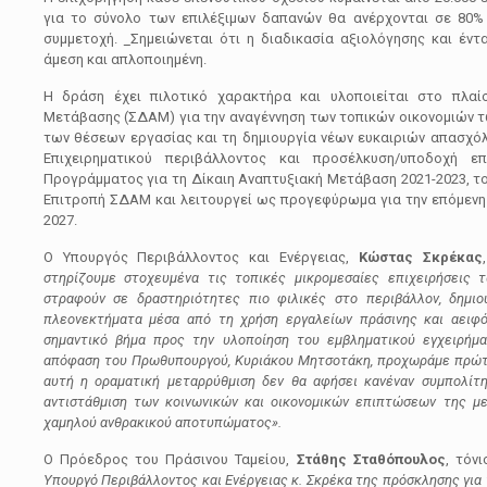
για το σύνολο των επιλέξιμων δαπανών θα ανέρχονται σε 80% 
συμμετοχή.
Σημειώνεται ότι η διαδικασία αξιολόγησης και έντ
άμεση και απλοποιημένη.
Η δράση έχει πιλοτικό χαρακτήρα και υλοποιείται στο πλαί
Μετάβασης (ΣΔΑΜ) για την αναγέννηση των τοπικών οικονομιών τ
των θέσεων εργασίας και τη δημιουργία νέων ευκαιριών απασχόλ
Επιχειρηματικού περιβάλλοντος και προσέλκυση/υποδοχή ε
Προγράμματος για τη Δίκαιη Αναπτυξιακή Μετάβαση 2021-2023, το
Επιτροπή ΣΔΑΜ και λειτουργεί ως προγεφύρωμα για την επόμενη
2027.
Ο Υπουργός Περιβάλλοντος και Ενέργειας,
Κώστας Σκρέκας
στηρίζουμε στοχευμένα τις τοπικές μικρομεσαίες επιχειρήσεις τ
στραφούν σε δραστηριότητες πιο φιλικές στο περιβάλλον, δημιο
πλεονεκτήματα μέσα από τη χρήση εργαλείων πράσινης και αειφό
σημαντικό βήμα προς την υλοποίηση του εμβληματικού εγχειρήμα
απόφαση του Πρωθυπουργού, Κυριάκου Μητσοτάκη, προχωράμε πρώτο
αυτή η οραματική μεταρρύθμιση δεν θα αφήσει κανέναν συμπολίτ
αντιστάθμιση των κοινωνικών και οικονομικών επιπτώσεων της μ
χαμηλού ανθρακικού αποτυπώματος».
Ο Πρόεδρος του Πράσινου Ταμείου,
Στάθης Σταθόπουλος
, τόνι
Υπουργό Περιβάλλοντος και Ενέργειας κ. Σκρέκα της πρόσκλησης για