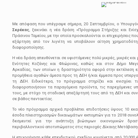
Με απόφαση που υπέγραψε σήμερα, 20 Σεπτεμβρίου, ο Υπουργός
Σκρέκας
, ξεκινάει η νέα δράση «Πρόγραμμα Στήριξης και Ενί
Πράσινου Ταμείου, με την οποία προσκαλούνται οι επιχειρήσεις πο
εξάρτηση από τον λιγνίτη να υποβάλουν αίτηση χρηματοδότη
διαφοροποίησης.
Η νέα δράση απευθύνεται σε υφιστάμενες πολύ μικρές, μικρές και 
Ενότητες Κοζάνης και Φλώρινας, καθώς και στον Δήμο Μεγα
Αρκαδίας, των οποίων η δραστηριότητα αφορά στην εκτέλεση ε
προμήθεια αγαθών άμεσα προς τη ΔΕΗ ή/και έμμεσα προς υπεργο
τη ΔΕΗ. Ειδικότερα, το πρόγραμμα στηρίζει και ενισχύει τ
διαφοροποιήσουν τα παραγόμενα προϊόντα, τις παρεχόμενες υπ
τους, με στόχο τη σταδιακή απεξάρτησή τους από τη ΔΕΗ και συν
σε βάθος πενταετίας.
Το νέο πρόγραμμα αρχικά προβλέπει επιδοτήσεις ύψους 10 εκα
έσοδα πλειστηριασμών δικαιωμάτων εκπομπών για το 2018 συνολι
δεσμευτεί για την ανάπτυξη βιώσιμων οικονομικών δρασ
περιβαλλοντικού αποτυπώματος στις περιοχές Δίκαιης Μετάβαση
Η επιχορήγηση κάθε επενδυτικού σχεδίου κυμαίνεται από 20.000 