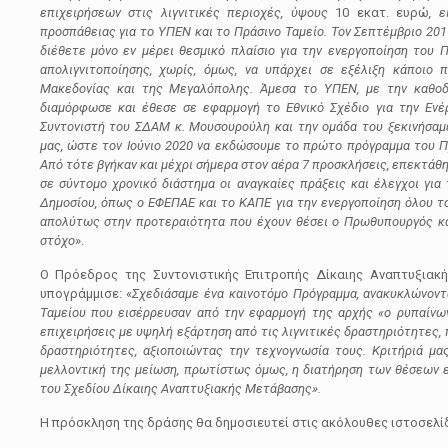
επιχειρήσεων στις λιγνιτικές περιοχές, ύψους
10 εκατ. ευρώ
, 
προσπάθειας για το ΥΠΕΝ και το Πράσινο Ταμείο. Τον Σεπτέμβριο 20
διέθετε μόνο εν μέρει θεσμικό πλαίσιο για την ενεργοποίηση του 
απολιγνιτοποίησης, χωρίς, όμως, να υπάρχει σε εξέλιξη κάποιο 
Μακεδονίας και της Μεγαλόπολης. Άμεσα το ΥΠΕΝ, με την καθοδ
διαμόρφωσε και έθεσε σε εφαρμογή το Εθνικό Σχέδιο για την Ενέρ
Συντονιστή του ΣΔΑΜ κ. Μουσουρούλη και την ομάδα του ξεκινήσαμ
μας, ώστε τον Ιούνιο 2020 να εκδώσουμε το πρώτο πρόγραμμα του Πρ
Από τότε βγήκαν και μέχρι σήμερα στον αέρα 7 προσκλήσεις, επεκτάθη
σε σύντομο χρονικό διάστημα οι αναγκαίες πράξεις και έλεγχοι για
Δημοσίου, όπως ο ΕΦΕΠΑΕ και το ΚΑΠΕ για την ενεργοποίηση όλου τ
απολύτως στην προτεραιότητα που έχουν θέσει ο Πρωθυπουργός κα
στόχο
».
Ο Πρόεδρος της Συντονιστικής Επιτροπής Δίκαιης Αναπτυξια
υπογράμμισε: «
Σχεδιάσαμε ένα καινοτόμο Πρόγραμμα, ανακυκλώνοντ
Ταμείου που εισέρρευσαν από την εφαρμογή της αρχής «ο ρυπαίνω
επιχειρήσεις με υψηλή εξάρτηση από τις λιγνιτικές δραστηριότητες,
δραστηριότητες, αξιοποιώντας την τεχνογνωσία τους. Κριτήριά μας
μελλοντική της μείωση, πρωτίστως όμως, η διατήρηση των θέσεων ερ
του Σχεδίου Δίκαιης Αναπτυξιακής Μετάβασης».
Η πρόσκληση της δράσης θα δημοσιευτεί στις ακόλουθες ιστοσελί