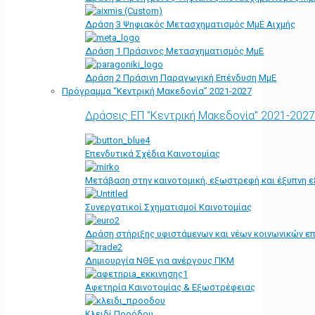
Δράση 3 Ψηφιακός Μετασχηματισμός ΜμΕ Αιχμής
Δράση 1 Πράσινος Μετασχηματισμός ΜμΕ
Δράση 2 Πράσινη Παραγωγική Επένδυση ΜμΕ
Πρόγραμμα “Κεντρική Μακεδονία” 2021-2027
Δράσεις ΕΠ "Κεντρική Μακεδονία" 2021-2027
Επενδυτικά Σχέδια Καινοτομίας
Μετάβαση στην καινοτομική, εξωστρεφή και έξυπνη ε
Συνεργατικοί Σχηματισμοί Καινοτομίας
Δράση στήριξης υφιστάμενων και νέων κοινωνικών επ
Δημιουργία ΝΘΕ για ανέργους ΠΚΜ
Αφετηρία Kαινοτομίας & Εξωστρέφειας
Κλειδί Προόδου