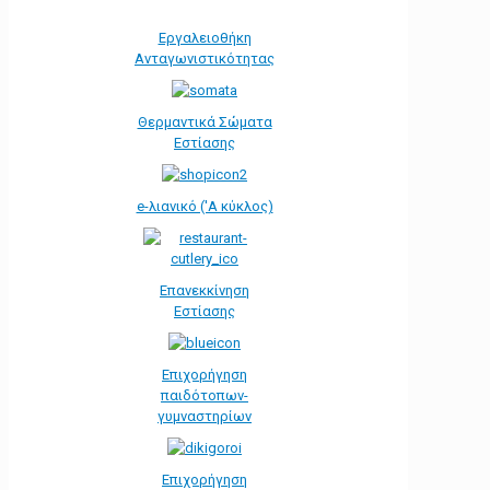
Εργαλειοθήκη
Ανταγωνιστικότητας
Θερμαντικά Σώματα
Εστίασης
e-λιανικό ('Α κύκλος)
Επανεκκίνηση
Εστίασης
Επιχορήγηση
παιδότοπων-
γυμναστηρίων
Επιχορήγηση