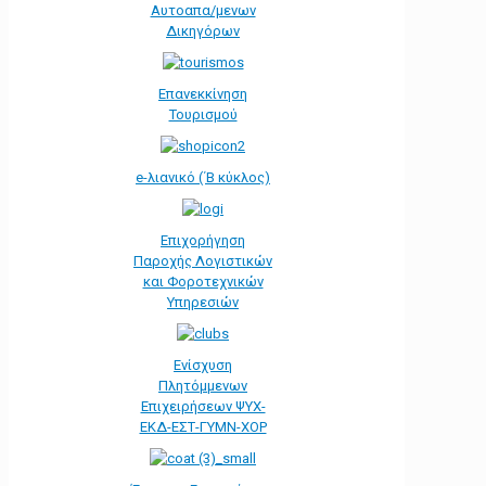
Αυτοαπα/μενων
Δικηγόρων
Επανεκκίνηση
Τουρισμού
e-λιανικό (΄Β κύκλος)
Επιχορήγηση
Παροχής Λογιστικών
και Φοροτεχνικών
Υπηρεσιών
Ενίσχυση
Πλητόμμενων
Επιχειρήσεων ΨΥΧ-
ΕΚΔ-ΕΣΤ-ΓΥΜΝ-ΧΟΡ