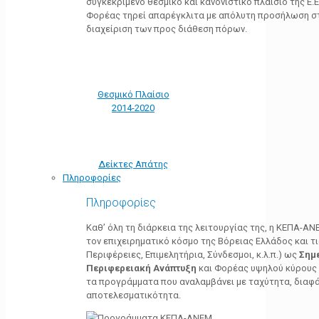
συγκεκριμένο θεσμικό και κανονιστικό πλαίσιο της Ε.Ε.
Φορέας τηρεί απαρέγκλιτα με απόλυτη προσήλωση στ
διαχείριση των προς διάθεση πόρων.
Θεσμικό Πλαίσιο
2014-2020
Δείκτες Απάτης
Πληροφορίες
Πληροφορίες
Καθ’ όλη τη διάρκεια της λειτουργίας της, η ΚΕΠΑ-Α
τον επιχειρηματικό κόσμο της Βόρειας Ελλάδος και τ
Περιφέρειες, Επιμελητήρια, Σύνδεσμοι, κ.λ.π.) ως
Σημ
Περιφερειακή Ανάπτυξη
και Φορέας υψηλού κύρους κ
τα προγράμματα που αναλαμβάνει με ταχύτητα, διαφά
αποτελεσματικότητα.