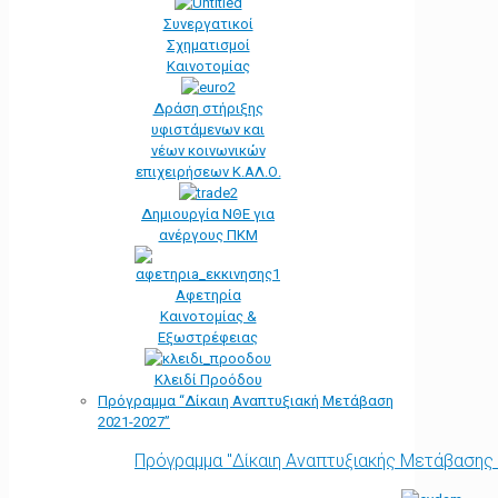
Συνεργατικοί
Σχηματισμοί
Καινοτομίας
Δράση στήριξης
υφιστάμενων και
νέων κοινωνικών
επιχειρήσεων Κ.ΑΛ.Ο.
Δημιουργία ΝΘΕ για
ανέργους ΠΚΜ
Αφετηρία
Kαινοτομίας &
Εξωστρέφειας
Κλειδί Προόδου
Πρόγραμμα “Δίκαιη Αναπτυξιακή Μετάβαση
2021-2027”
Πρόγραμμα "Δίκαιη Αναπτυξιακής Μετάβασης