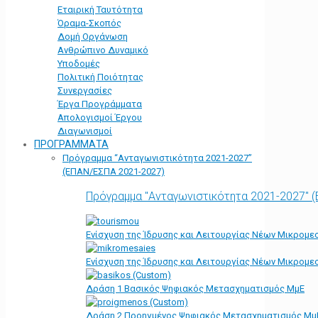
Εταιρική Ταυτότητα
Όραμα-Σκοπός
Δομή Οργάνωση
Ανθρώπινο Δυναμικό
Υποδομές
Πολιτική Ποιότητας
Συνεργασίες
Έργα Προγράμματα
Απολογισμοί Έργου
Διαγωνισμοί
ΠΡΟΓΡΑΜΜΑΤΑ
Πρόγραμμα “Ανταγωνιστικότητα 2021-2027”
(ΕΠΑΝ/ΕΣΠΑ 2021-2027)
Πρόγραμμα "Ανταγωνιστικότητα 2021-2027" 
Ενίσχυση της Ίδρυσης και Λειτουργίας Νέων Μικρομε
Ενίσχυση της Ίδρυσης και Λειτουργίας Νέων Μικρομε
Δράση 1 Βασικός Ψηφιακός Μετασχηματισμός ΜμΕ
Δράση 2 Προηγμένος Ψηφιακός Μετασχηματισμός Μμ