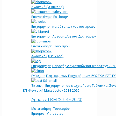
e-λιανικό ('Α κύκλος)
Επανεκκίνηση Εστίασης
Επιχορήγηση παιδότοπων-γυμναστηρίων
Επιχορήγηση Αυτοαπα/μενων Δικηγόρων
Επανεκκίνηση Τουρισμού
e-λιανικό (΄Β κύκλος)
Επιχορήγηση Παροχής Λογιστικών και Φοροτεχνικών
Ενίσχυση Πλητόμμενων Επιχειρήσεων ΨΥΧ-ΕΚΔ-ΕΣΤ-Γ
Έκτακτη Επιχορήγηση σε επιχειρήσεις Γούνας και Συ
ΕΠ «Kεντρική Μακεδονία» 2014-2020
Δράσεις ΠΚΜ (2014 - 2020)
Μεταποίηση - Τουρισμός
Εμπόριο - Υπηρεσίες