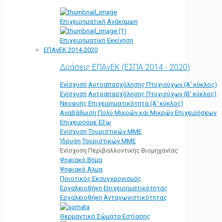
Επιχειρηματική Ανάκαμψη
Επιχειρηματική Εκκίνηση
ΕΠΑνΕΚ 2014-2020
Δράσεις ΕΠΑνΕΚ (ΕΣΠΑ 2014 - 2020)
Ενίσχυση Αυτοαπασχόλησης Πτυχιούχων (Α' κύκλος)
Ενίσχυση Αυτοαπασχόλησης Πτυχιούχων (Β' κύκλος)
Νεοφυής Επιχειρηματικότητα (Α' κύκλος)
Αναβάθμιση Πολύ Μικρών και Μικρών Επιχειρήσεων
Επιχειρούμε Έξω
Ενίσχυση Τουριστικών ΜΜΕ
Ίδρυση Τουριστικών ΜΜΕ
Ενίσχυση Περιβαλλοντικής Βιομηχανίας
Ψηφιακό Βήμα
Ψηφιακό Άλμα
Ποιοτικός Εκσυγχρονισμός
Εργαλειοθήκη Eπιχειρηματικότητας
Εργαλειοθήκη Ανταγωνιστικότητας
Θερμαντικά Σώματα Εστίασης