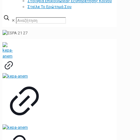
Στοιχεία Επικοινωνίας Εξυπηρέτησης Κοινού
Στείλε Το Ερώτημά Σου
✕