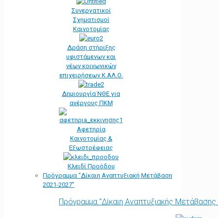
Συνεργατικοί
Σχηματισμοί
Καινοτομίας
Δράση στήριξης
υφιστάμενων και
νέων κοινωνικών
επιχειρήσεων Κ.ΑΛ.Ο.
Δημιουργία ΝΘΕ για
ανέργους ΠΚΜ
Αφετηρία
Kαινοτομίας &
Εξωστρέφειας
Κλειδί Προόδου
Πρόγραμμα “Δίκαιη Αναπτυξιακή Μετάβαση
2021-2027”
Πρόγραμμα "Δίκαιη Αναπτυξιακής Μετάβασης