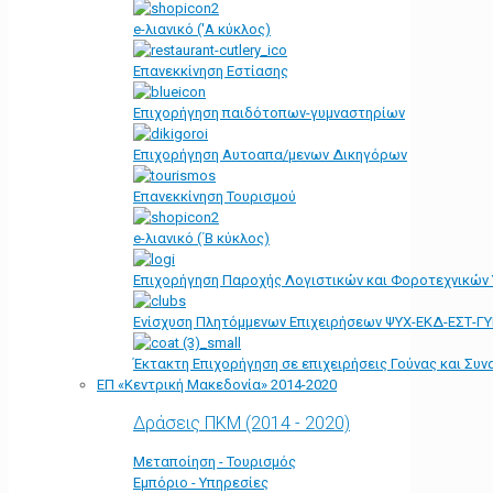
e-λιανικό ('Α κύκλος)
Επανεκκίνηση Εστίασης
Επιχορήγηση παιδότοπων-γυμναστηρίων
Επιχορήγηση Αυτοαπα/μενων Δικηγόρων
Επανεκκίνηση Τουρισμού
e-λιανικό (΄Β κύκλος)
Επιχορήγηση Παροχής Λογιστικών και Φοροτεχνικών
Ενίσχυση Πλητόμμενων Επιχειρήσεων ΨΥΧ-ΕΚΔ-ΕΣΤ-Γ
Έκτακτη Επιχορήγηση σε επιχειρήσεις Γούνας και Συ
ΕΠ «Kεντρική Μακεδονία» 2014-2020
Δράσεις ΠΚΜ (2014 - 2020)
Μεταποίηση - Τουρισμός
Εμπόριο - Υπηρεσίες