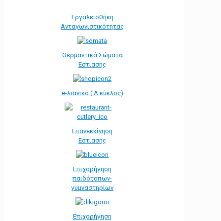
Εργαλειοθήκη
Ανταγωνιστικότητας
Θερμαντικά Σώματα
Εστίασης
e-λιανικό ('Α κύκλος)
Επανεκκίνηση
Εστίασης
Επιχορήγηση
παιδότοπων-
γυμναστηρίων
Επιχορήγηση