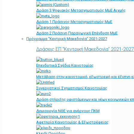
Δράση 3 Ψηφιακός Μετασχηματισμός ΜμΕ Αιχμής
Δράση 1 Πράσινος Μετασχηματισμός ΜμΕ
Δράση 2 Πράσινη Παραγωγική Επένδυση ΜμΕ
Πρόγραμμα “Κεντρική Μακεδονία” 2021-2027
Δράσεις ΕΠ "Κεντρική Μακεδονία" 2021-2027
Επενδυτικά Σχέδια Καινοτομίας
Μετάβαση στην καινοτομική, εξωστρεφή και έξυπνη ε
Συνεργατικοί Σχηματισμοί Καινοτομίας
Δράση στήριξης υφιστάμενων και νέων κοινωνικών επ
Δημιουργία ΝΘΕ για ανέργους ΠΚΜ
Αφετηρία Kαινοτομίας & Εξωστρέφειας
Κλειδί Προόδου