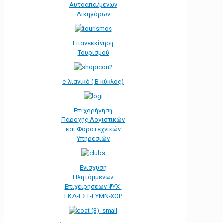
Αυτοαπα/μενων
Δικηγόρων
Επανεκκίνηση
Τουρισμού
e-λιανικό (΄Β κύκλος)
Επιχορήγηση
Παροχής Λογιστικών
και Φοροτεχνικών
Υπηρεσιών
Ενίσχυση
Πλητόμμενων
Επιχειρήσεων ΨΥΧ-
ΕΚΔ-ΕΣΤ-ΓΥΜΝ-ΧΟΡ