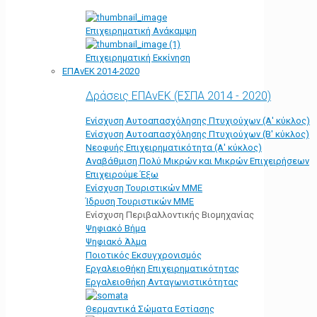
Επιχειρηματική Ανάκαμψη
Επιχειρηματική Εκκίνηση
ΕΠΑνΕΚ 2014-2020
Δράσεις ΕΠΑνΕΚ (ΕΣΠΑ 2014 - 2020)
Ενίσχυση Αυτοαπασχόλησης Πτυχιούχων (Α' κύκλος)
Ενίσχυση Αυτοαπασχόλησης Πτυχιούχων (Β' κύκλος)
Νεοφυής Επιχειρηματικότητα (Α' κύκλος)
Αναβάθμιση Πολύ Μικρών και Μικρών Επιχειρήσεων
Επιχειρούμε Έξω
Ενίσχυση Τουριστικών ΜΜΕ
Ίδρυση Τουριστικών ΜΜΕ
Ενίσχυση Περιβαλλοντικής Βιομηχανίας
Ψηφιακό Βήμα
Ψηφιακό Άλμα
Ποιοτικός Εκσυγχρονισμός
Εργαλειοθήκη Eπιχειρηματικότητας
Εργαλειοθήκη Ανταγωνιστικότητας
Θερμαντικά Σώματα Εστίασης