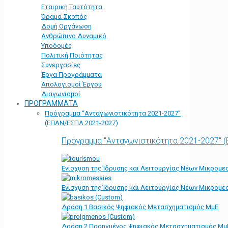
Εταιρική Ταυτότητα
Όραμα-Σκοπός
Δομή Οργάνωση
Ανθρώπινο Δυναμικό
Υποδομές
Πολιτική Ποιότητας
Συνεργασίες
Έργα Προγράμματα
Απολογισμοί Έργου
Διαγωνισμοί
ΠΡΟΓΡΑΜΜΑΤΑ
Πρόγραμμα “Ανταγωνιστικότητα 2021-2027”
(ΕΠΑΝ/ΕΣΠΑ 2021-2027)
Πρόγραμμα "Ανταγωνιστικότητα 2021-2027" 
Ενίσχυση της Ίδρυσης και Λειτουργίας Νέων Μικρομε
Ενίσχυση της Ίδρυσης και Λειτουργίας Νέων Μικρομε
Δράση 1 Βασικός Ψηφιακός Μετασχηματισμός ΜμΕ
Δράση 2 Προηγμένος Ψηφιακός Μετασχηματισμός Μμ