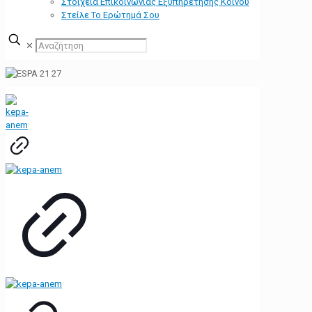
Στοιχεία Επικοινωνίας Εξυπηρέτησης Κοινού
Στείλε Το Ερώτημά Σου
✕