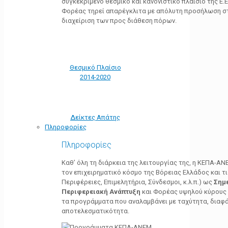
συγκεκριμένο θεσμικό και κανονιστικό πλαίσιο της Ε.Ε.
Φορέας τηρεί απαρέγκλιτα με απόλυτη προσήλωση στ
διαχείριση των προς διάθεση πόρων.
Θεσμικό Πλαίσιο
2014-2020
Δείκτες Απάτης
Πληροφορίες
Πληροφορίες
Καθ’ όλη τη διάρκεια της λειτουργίας της, η ΚΕΠΑ-Α
τον επιχειρηματικό κόσμο της Βόρειας Ελλάδος και τ
Περιφέρειες, Επιμελητήρια, Σύνδεσμοι, κ.λ.π.) ως
Σημ
Περιφερειακή Ανάπτυξη
και Φορέας υψηλού κύρους κ
τα προγράμματα που αναλαμβάνει με ταχύτητα, διαφά
αποτελεσματικότητα.