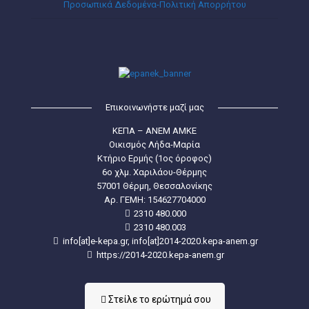
Προσωπικά Δεδομένα-Πολιτική Απορρήτου
Επικοινωνήστε μαζί μας
ΚΕΠΑ – ΑΝΕΜ ΑΜΚΕ
Οικισμός Λήδα-Μαρία
Κτήριο Ερμής (1ος όροφος)
6ο χλμ. Χαριλάου-Θέρμης
57001 Θέρμη, Θεσσαλονίκης
Aρ. ΓΕΜΗ: 154627704000
2310 480.000
2310 480.003
info[at]e-kepa.gr, info[at]2014-2020.kepa-anem.gr
https://2014-2020.kepa-anem.gr
Στείλε τo ερώτημά σου