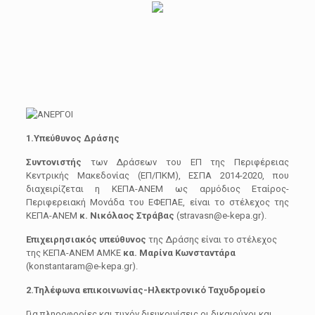
1.Υπεύθυνος Δράσης
Συντονιστής
των Δράσεων του ΕΠ της Περιφέρειας
Κεντρικής Μακεδονίας (ΕΠ/ΠΚΜ), ΕΣΠΑ 2014-2020, που
διαχειρίζεται η ΚΕΠΑ-ΑΝΕΜ ως αρμόδιος Εταίρος-
Περιφερειακή Μονάδα του ΕΦΕΠΑΕ, είναι το στέλεχος της
ΚΕΠΑ-ΑΝΕΜ
κ. Νικόλαος Στράβας
(stravasn@e-kepa.gr).
Επιχειρησιακός υπεύθυνος
της Δράσης είναι το στέλεχος
της ΚΕΠΑ-ΑΝΕΜ ΑΜΚΕ
κα. Μαρίνα Κωνσταντάρα
(konstantaram@e-kepa.gr).
2.Τηλέφωνα επικοινωνίας-Ηλεκτρονικό Ταχυδρομείο
Για πληροφορίες και τυχόν διευκρινίσεις οι δικαιούχοι και