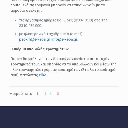
λοιποί ενδιαφερόμενοι μπορούν να επικοινωνούν με τα
αρμόδια στελέχη :
τις εργάσιμες ημέρες και ώρες (9:00-13:30) στο τηλ.
2310-480.000.
με ηλεκτρονικό ταχυδρομείο (e-mail) :
pepkm@e-kepa.gr, info@e-kepa.gr.
3.Φόρμα υποβολής ερωτημάτων
Για την διευκόλυνση των δικαιούχων συνίσταται τα τυχόν
ερωτήματά τους και απορίες να τα υποβάλλουν και μέσω της
ηλεκτρονικής πλατφόρμας ερωτημάτων (Στείλε το ερώτημά
σου), πατώντας
εδώ.
Μοιραστείτε