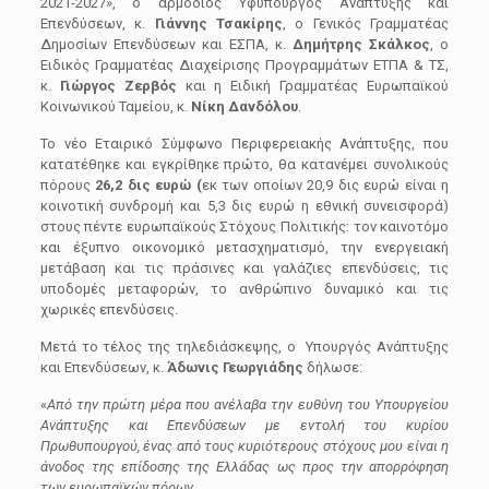
2021-2027», ο αρμόδιος Υφυπουργός Ανάπτυξης και
Επενδύσεων, κ.
Γιάννης Τσακίρης
, ο Γενικός Γραμματέας
Δημοσίων Επενδύσεων και ΕΣΠΑ, κ.
Δημήτρης Σκάλκος
, ο
Ειδικός Γραμματέας Διαχείρισης Προγραμμάτων ΕΤΠΑ & ΤΣ,
κ.
Γιώργος Ζερβός
και η Ειδική Γραμματέας Ευρωπαϊκού
Κοινωνικού Ταμείου, κ.
Νίκη Δανδόλου
.
Το νέο Εταιρικό Σύμφωνο Περιφερειακής Ανάπτυξης, που
κατατέθηκε και εγκρίθηκε πρώτο, θα κατανέμει συνολικούς
πόρους
26,2 δις ευρώ (
εκ των οποίων 20,9 δις ευρώ είναι η
κοινοτική συνδρομή και 5,3 δις ευρώ η εθνική συνεισφορά)
στους πέντε ευρωπαϊκούς Στόχους Πολιτικής: τον καινοτόμο
και έξυπνο οικονομικό μετασχηματισμό, την ενεργειακή
μετάβαση και τις πράσινες και γαλάζιες επενδύσεις, τις
υποδομές μεταφορών, το ανθρώπινο δυναμικό και τις
χωρικές επενδύσεις.
Μετά το τέλος της τηλεδιάσκεψης, ο Υπουργός Ανάπτυξης
και Επενδύσεων, κ.
Άδωνις Γεωργιάδης
δήλωσε:
«
Από την πρώτη μέρα που ανέλαβα την ευθύνη του Υπουργείου
Ανάπτυξης και Επενδύσεων με εντολή του κυρίου
Πρωθυπουργού, ένας από τους κυριότερους στόχους μου είναι η
άνοδος της επίδοσης της Ελλάδας ως προς την απορρόφηση
των ευρωπαϊκών πόρων.