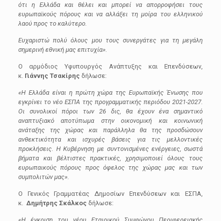
ότι η Ελλάδα και θέλει και μπορεί να απορροφήσει τους
ευρωπαϊκούς πόρους και να αλλάξει τη μοίρα του ελληνικού
λαού προς το καλύτερο.
Ευχαριστώ πολύ όλους μου τους συνεργάτες για τη μεγάλη
σημερινή εθνική μας επιτυχία».
Ο αρμόδιος Υφυπουργός Ανάπτυξης και Επενδύσεων,
κ.
Γιάννης Τσακίρης
δήλωσε:
«Η Ελλάδα είναι η πρώτη χώρα της Ευρωπαϊκής Ένωσης που
εγκρίνει το νέο ΕΣΠΑ της προγραμματικής περιόδου 2021-2027.
Οι συνολικοί πόροι των 26 δις, θα έχουν ένα σημαντικό
αναπτυξιακό αποτύπωμα στην οικονομική και κοινωνική
ανάταξης της χώρας και παράλληλα θα της προσδώσουν
ανθεκτικότητα και ισχυρές βάσεις για τις μελλοντικές
προκλήσεις. Η Κυβέρνηση με συντονισμένες ενέργειες, σωστά
βήματα και βέλτιστες πρακτικές, χρησιμοποιεί όλους τους
ευρωπαικούς πόρους προς όφελος της χώρας μας και των
συμπολιτών μας».
Ο Γενικός Γραμματέας Δημοσίων Επενδύσεων και ΕΣΠΑ,
κ.
Δημήτρης Σκάλκος
δήλωσε:
«
Η έγκριση του νέου Εταιρικού Συμφώνου Περιφερειακής