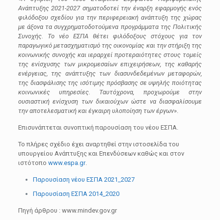
Ανάπτυξης 2021-2027 σηματοδοτεί την έναρξη εφαρμογής ενός
φιλόδοξου σχεδίου για την περιφερειακή ανάπτυξη της χώρας
με άξονα τα συγχρηματοδοτούμενα προγράμματα της Πολιτικής
Συνοχής. Το νέο ΕΣΠΑ θέτει φιλόδοξους στόχους για τον
παραγωγικό μετασχηματισμό της οικονομίας και την στήριξη της
κοινωνικής συνοχής και ιεραρχεί προτεραιότητες στους τομείς
της ενίσχυσης των μικρομεσαίων επιχειρήσεων, της καθαρής
ενέργειας, της ανάπτυξης των διασυνδεδεμένων μεταφορών,
της διασφάλισης της ισότιμης πρόσβασης σε υψηλής ποιότητας
κοινωνικές υπηρεσίες. Ταυτόχρονα, προχωρούμε στην
ουσιαστική ενίσχυση των δικαιούχων ώστε να διασφαλίσουμε
την αποτελεσματική και έγκαιρη υλοποίηση των έργων
».
Επισυνάπτεται συνοπτική παρουσίαση του νέου ΕΣΠΑ.
Το πλήρες σχέδιο έχει αναρτηθεί στην ιστοσελίδα του
υπουργείου Ανάπτυξης και Επενδύσεων καθώς και στον
ιστότοπο
www.espa.gr
.
Παρουσίαση νέου ΕΣΠΑ 2021_2027
Παρουσίαση ΕΣΠΑ 2014_2020
Πηγή άρθρου : www.mindev.gov.gr