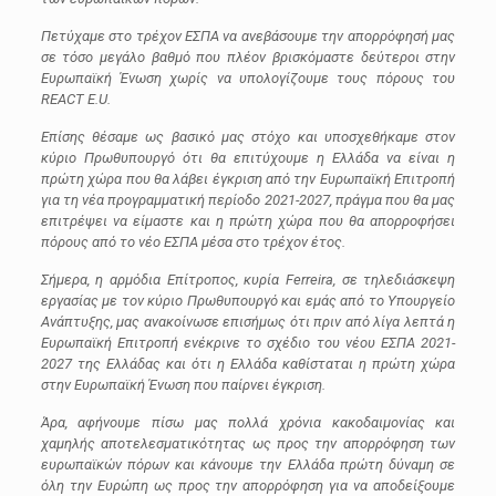
Πετύχαμε στο τρέχον ΕΣΠΑ να ανεβάσουμε την απορρόφησή μας
σε τόσο μεγάλο βαθμό που πλέον βρισκόμαστε δεύτεροι στην
Ευρωπαϊκή Ένωση χωρίς να υπολογίζουμε τους πόρους του
REACT E.U.
Επίσης θέσαμε ως βασικό μας στόχο και υποσχεθήκαμε στον
κύριο Πρωθυπουργό ότι θα επιτύχουμε η Ελλάδα να είναι η
πρώτη χώρα που θα λάβει έγκριση από την Ευρωπαϊκή Επιτροπή
για τη νέα προγραμματική περίοδο 2021-2027, πράγμα που θα μας
επιτρέψει να είμαστε και η πρώτη χώρα που θα απορροφήσει
πόρους από το νέο ΕΣΠΑ μέσα στο τρέχον έτος.
Σήμερα, η αρμόδια Επίτροπος, κυρία Ferreira, σε τηλεδιάσκεψη
εργασίας με τον κύριο Πρωθυπουργό και εμάς από το Υπουργείο
Ανάπτυξης, μας ανακοίνωσε επισήμως ότι πριν από λίγα λεπτά η
Ευρωπαϊκή Επιτροπή ενέκρινε το σχέδιο του νέου ΕΣΠΑ 2021-
2027 της Ελλάδας και ότι η Ελλάδα καθίσταται η πρώτη χώρα
στην Ευρωπαϊκή Ένωση που παίρνει έγκριση.
Άρα, αφήνουμε πίσω μας πολλά χρόνια κακοδαιμονίας και
χαμηλής αποτελεσματικότητας ως προς την απορρόφηση των
ευρωπαϊκών πόρων και κάνουμε την Ελλάδα πρώτη δύναμη σε
όλη την Ευρώπη ως προς την απορρόφηση για να αποδείξουμε