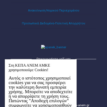
Ανακοίνωση Νομικού Περιεχομένου
Προσωπικά Δεδομένα-Πολιτική Απορρήτου
Επικοινωνήστε μαζί μας
Στη ΚΕΠΑ ΑΝΕΜ ΑΜΚΕ
ΚΕΠΑ – ΑΝΕΜ ΑΜΚΕ
χρησιμοποιούμε Cookies!
Οικισμός Λήδα-Μαρία
Κτήριο Ερμής (1ος όροφος)
Αυτός ο ιστότοπος χρησιμοποιεί
6ο χλμ. Χαριλάου-Θέρμης
cookies για να σας προσφέρει
την καλύτερη δυνατή εμπειρία
57001 Θέρμη, Θεσσαλονίκης
χρήσης. Μπορείτε να αποδεχτείτε
Aρ. ΓΕΜΗ: 154627704000
ή να απορρίψετε τη χρήση τους.
2310 480.000
Πατώντας "Αποδοχή επιλογών"
2310 480.003
συμφωνείτε να χρησιμοποιηθούν
info[at]e-kepa.gr, info[at]2014-2020.kepa-anem.gr