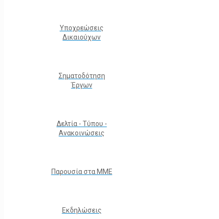
Υποχρεώσεις
Δικαιούχων
Σηματοδότηση
Έργων
Δελτία - Τύπου -
Ανακοινώσεις
Παρουσία στα ΜΜΕ
Εκδηλώσεις