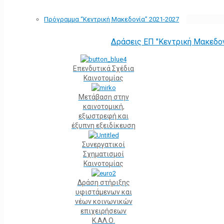
Πρόγραμμα “Κεντρική Μακεδονία” 2021-2027
Δράσεις ΕΠ "Κεντρική Μακεδο
Επενδυτικά Σχέδια
Καινοτομίας
Μετάβαση στην
καινοτομική,
εξωστρεφή και
έξυπνη εξειδίκευση
Συνεργατικοί
Σχηματισμοί
Καινοτομίας
Δράση στήριξης
υφιστάμενων και
νέων κοινωνικών
επιχειρήσεων
Κ.ΑΛ.Ο.