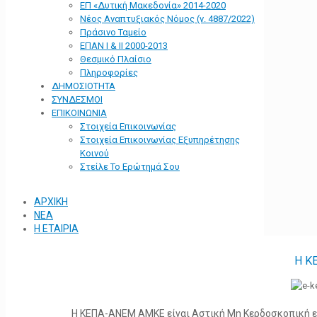
ΕΠ «Δυτική Μακεδονία» 2014-2020
Νέος Αναπτυξιακός Νόμος (ν. 4887/2022)
Πράσινο Ταμείο
ΕΠΑΝ Ι & ΙΙ 2000-2013
Θεσμικό Πλαίσιο
Πληροφορίες
ΔΗΜΟΣΙΟΤΗΤΑ
ΣΥΝΔΕΣΜΟΙ
ΕΠΙΚΟΙΝΩΝΙΑ
Στοιχεία Επικοινωνίας
Στοιχεία Επικοινωνίας Εξυπηρέτησης
Κοινού
Στείλε Το Ερώτημά Σου
ΑΡΧΙΚΗ
ΝΕΑ
Η ΕΤΑΙΡΙΑ
Η Κ
Η ΚΕΠΑ-ΑΝΕΜ ΑΜΚΕ είναι Αστική Μη Κερδοσκοπική ετα