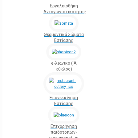
Εργαλειοθήκη
Ανταγωνιστικότητας
Θερμαντικά Σώματα
Εστίασης
e-λιανικό ('Α
κύκλος)
Επανεκκίνηση
Εστίασης
Επιχορήγηση
παιδότοπων-