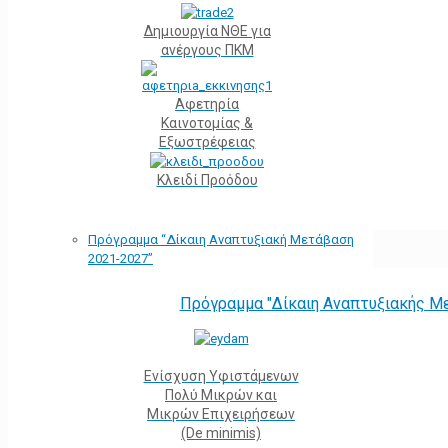
Δημιουργία ΝΘΕ για
ανέργους ΠΚΜ
Αφετηρία
Kαινοτομίας &
Εξωστρέφειας
Κλειδί Προόδου
Πρόγραμμα “Δίκαιη Αναπτυξιακή Μετάβαση
2021-2027”
Πρόγραμμα "Δίκαιη Αναπτυξιακής Μ
Ενίσχυση Υφιστάμενων
Πολύ Μικρών και
Μικρών Επιχειρήσεων
(De minimis)