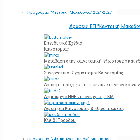
Πρόγραμμα “Κεντρική Μακεδονία” 2021-2027
Δράσεις ΕΠ "Κεντρική Μακεδο
Επενδυτικά Σχέδια
Καινοτομίας
Μετάβαση στην καινοτομική, εξωστρεφή και έξ
Συνεργατικοί Σχηματισμοί Καινοτομίας
Δράση στήριξης υφιστάμενων και νέων κοινων
Δημιουργία ΝΘΕ για ανέργους ΠΚΜ
Αφετηρία Kαινοτομίας & Εξωστρέφειας
Κλειδί Προόδου
Πρόγραμμα “Δίκαιη Αναπτυξιακή Μετάβαση