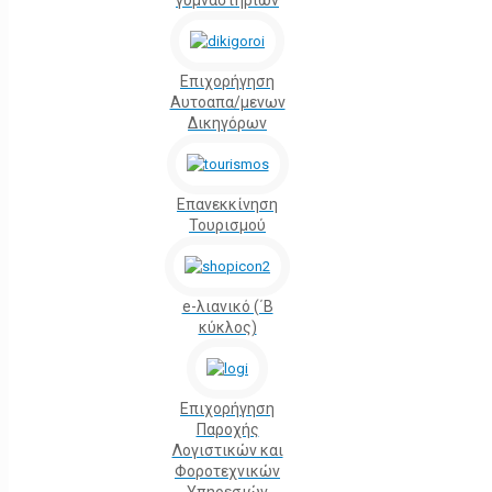
γυμναστηρίων
Επιχορήγηση
Αυτοαπα/μενων
Δικηγόρων
Επανεκκίνηση
Τουρισμού
e-λιανικό (΄Β
κύκλος)
Επιχορήγηση
Παροχής
Λογιστικών και
Φοροτεχνικών