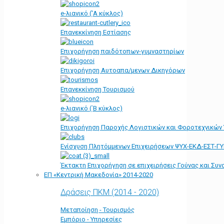
e-λιανικό ('Α κύκλος)
Επανεκκίνηση Εστίασης
Επιχορήγηση παιδότοπων-γυμναστηρίων
Επιχορήγηση Αυτοαπα/μενων Δικηγόρων
Επανεκκίνηση Τουρισμού
e-λιανικό (΄Β κύκλος)
Επιχορήγηση Παροχής Λογιστικών και Φοροτεχνικών
Ενίσχυση Πλητόμμενων Επιχειρήσεων ΨΥΧ-ΕΚΔ-ΕΣΤ-Γ
Έκτακτη Επιχορήγηση σε επιχειρήσεις Γούνας και Συ
ΕΠ «Kεντρική Μακεδονία» 2014-2020
Δράσεις ΠΚΜ (2014 - 2020)
Μεταποίηση - Τουρισμός
Εμπόριο - Υπηρεσίες