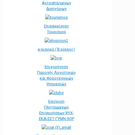
Αυτοαπα/μενων
Δικηγόρων
Επανεκκίνηση
Τουρισμού
e-λιανικό (΄Β κύκλος)
Επιχορήγηση
Παροχής Λογιστικών
και Φοροτεχνικών
Υπηρεσιών
Ενίσχυση
Πλητόμμενων
Επιχειρήσεων ΨΥΧ-
ΕΚΔ-ΕΣΤ-ΓΥΜΝ-ΧΟΡ