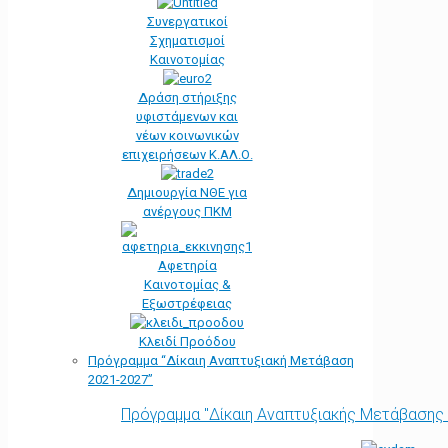
Συνεργατικοί
Σχηματισμοί
Καινοτομίας
Δράση στήριξης
υφιστάμενων και
νέων κοινωνικών
επιχειρήσεων Κ.ΑΛ.Ο.
Δημιουργία ΝΘΕ για
ανέργους ΠΚΜ
Αφετηρία
Kαινοτομίας &
Εξωστρέφειας
Κλειδί Προόδου
Πρόγραμμα “Δίκαιη Αναπτυξιακή Μετάβαση
2021-2027”
Πρόγραμμα "Δίκαιη Αναπτυξιακής Μετάβασης