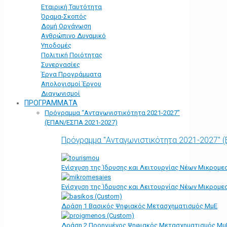
Εταιρική Ταυτότητα
Όραμα-Σκοπός
Δομή Οργάνωση
Ανθρώπινο Δυναμικό
Υποδομές
Πολιτική Ποιότητας
Συνεργασίες
Έργα Προγράμματα
Απολογισμοί Έργου
Διαγωνισμοί
ΠΡΟΓΡΑΜΜΑΤΑ
Πρόγραμμα “Ανταγωνιστικότητα 2021-2027”
(ΕΠΑΝ/ΕΣΠΑ 2021-2027)
Πρόγραμμα "Ανταγωνιστικότητα 2021-2027" 
Ενίσχυση της Ίδρυσης και Λειτουργίας Νέων Μικρομε
Ενίσχυση της Ίδρυσης και Λειτουργίας Νέων Μικρομε
Δράση 1 Βασικός Ψηφιακός Μετασχηματισμός ΜμΕ
Δράση 2 Προηγμένος Ψηφιακός Μετασχηματισμός Μμ