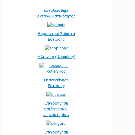
Εργαλειοθήκη
Ανταγωνιστικότητας
Θερμαντικά Σώματα
Εστίασης
e-λιανικό ('Α κύκλος)
Επανεκκίνηση
Εστίασης
Επιχορήγηση
παιδότοπων-
γυμναστηρίων
Επιχορήγηση