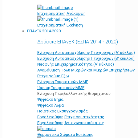
Επιχειρηματική Ανάκαμψη
Επιχειρηματική Εκκίνηση
ΕΠΑνΕΚ 2014-2020
Δράσεις ΕΠΑνΕΚ (ΕΣΠΑ 2014 - 2020)
Ενίσχυση Αυτοαπασχόλησης Πτυχιούχων (Α' κύκλος)
Ενίσχυση Αυτοαπασχόλησης Πτυχιούχων (Β' κύκλος)
Νεοφυής Επιχειρηματικότητα (Α' κύκλος)
Αναβάθμιση Πολύ Μικρών και Μικρών Επιχειρήσεων
Επιχειρούμε Έξω
Ενίσχυση Τουριστικών ΜΜΕ
Ίδρυση Τουριστικών ΜΜΕ
Ενίσχυση Περιβαλλοντικής Βιομηχανίας
Ψηφιακό Βήμα
Ψηφιακό Άλμα
Ποιοτικός Εκσυγχρονισμός
Εργαλειοθήκη Eπιχειρηματικότητας
Εργαλειοθήκη Ανταγωνιστικότητας
Θερμαντικά Σώματα Εστίασης