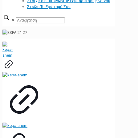
Στοιχεία Επικοινωνίας Εξυπηρέτησης Κοινού
Στείλε Το Ερώτημά Σου
✕