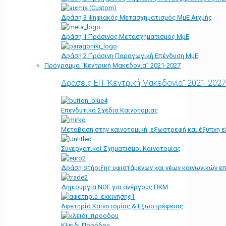
Δράση 3 Ψηφιακός Μετασχηματισμός ΜμΕ Αιχμής
Δράση 1 Πράσινος Μετασχηματισμός ΜμΕ
Δράση 2 Πράσινη Παραγωγική Επένδυση ΜμΕ
Πρόγραμμα “Κεντρική Μακεδονία” 2021-2027
Δράσεις ΕΠ "Κεντρική Μακεδονία" 2021-2027
Επενδυτικά Σχέδια Καινοτομίας
Μετάβαση στην καινοτομική, εξωστρεφή και έξυπνη ε
Συνεργατικοί Σχηματισμοί Καινοτομίας
Δράση στήριξης υφιστάμενων και νέων κοινωνικών επ
Δημιουργία ΝΘΕ για ανέργους ΠΚΜ
Αφετηρία Kαινοτομίας & Εξωστρέφειας
Κλειδί Προόδου