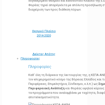
συγκεκριμένο θεσμικό και κανονιστικό πλαίσιο της Ε.Ε.
Φορέας τηρεί απαρέγκλιτα με απόλυτη προσήλωση στ
διαχείριση των προς διάθεση πόρων.
Θεσμικό Πλαίσιο
2014-2020
Δείκτες Απάτης
Πληροφορίες
Πληροφορίες
Καθ’ όλη τη διάρκεια της λειτουργίας της, η ΚΕΠΑ-Α
τον επιχειρηματικό κόσμο της Βόρειας Ελλάδος και τ
Περιφέρειες, Επιμελητήρια, Σύνδεσμοι, κ.λ.π.) ως
Σημ
Περιφερειακή Ανάπτυξη
και Φορέας υψηλού κύρους κ
τα προγράμματα που αναλαμβάνει με ταχύτητα, διαφά
αποτελεσματικότητα.