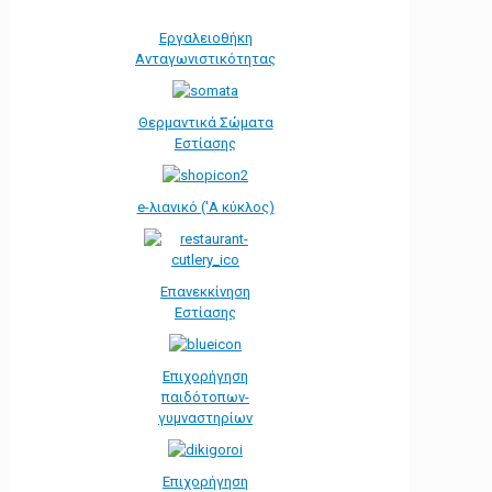
Εργαλειοθήκη
Ανταγωνιστικότητας
Θερμαντικά Σώματα
Εστίασης
e-λιανικό ('Α κύκλος)
Επανεκκίνηση
Εστίασης
Επιχορήγηση
παιδότοπων-
γυμναστηρίων
Επιχορήγηση