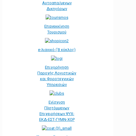
Αυτοαπα/μενων
Δικηγόρων
Επανεκκίνηση
Τουρισμού
e-λιανικό (΄Β κύκλος)
Επιχορήγηση
Παροχής Λογιστικών
και Φοροτεχνικών
Υπηρεσιών
Ενίσχυση
Πλητόμμενων
Επιχειρήσεων ΨΥΧ-
ΕΚΔ-ΕΣΤ-ΓΥΜΝ-ΧΟΡ