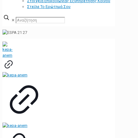
Στοιχεία Επικοινωνίας Εξυπηρέτησης Κοινού
Στείλε Το Ερώτημά Σου
✕