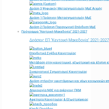
Δράση 3 Ψηφιακός Μετασχηματισμός ΜμΕ Αιχμής
Δράση 1 Πράσινος Μετασχηματισμός ΜμΕ
Δράση 2 Πράσινη Παραγωγική Επένδυση ΜμΕ
Πρόγραμμα “Κεντρική Μακεδονία” 2021-2027
Δράσεις ΕΠ "Κεντρική Μακεδονία" 2021-2027
Επενδυτικά Σχέδια Καινοτομίας
Μετάβαση στην καινοτομική, εξωστρεφή και έξυπνη ε
Συνεργατικοί Σχηματισμοί Καινοτομίας
Δράση στήριξης υφιστάμενων και νέων κοινωνικών επ
Δημιουργία ΝΘΕ για ανέργους ΠΚΜ
Αφετηρία Kαινοτομίας & Εξωστρέφειας
Κλειδί Προόδου