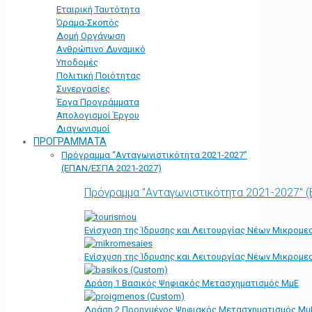
Εταιρική Ταυτότητα
Όραμα-Σκοπός
Δομή Οργάνωση
Ανθρώπινο Δυναμικό
Υποδομές
Πολιτική Ποιότητας
Συνεργασίες
Έργα Προγράμματα
Απολογισμοί Έργου
Διαγωνισμοί
ΠΡΟΓΡΑΜΜΑΤΑ
Πρόγραμμα “Ανταγωνιστικότητα 2021-2027”
(ΕΠΑΝ/ΕΣΠΑ 2021-2027)
Πρόγραμμα "Ανταγωνιστικότητα 2021-2027" 
Ενίσχυση της Ίδρυσης και Λειτουργίας Νέων Μικρομε
Ενίσχυση της Ίδρυσης και Λειτουργίας Νέων Μικρομε
Δράση 1 Βασικός Ψηφιακός Μετασχηματισμός ΜμΕ
Δράση 2 Προηγμένος Ψηφιακός Μετασχηματισμός Μμ