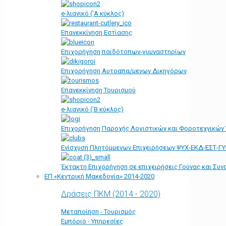
e-λιανικό ('Α κύκλος)
Επανεκκίνηση Εστίασης
Επιχορήγηση παιδότοπων-γυμναστηρίων
Επιχορήγηση Αυτοαπα/μενων Δικηγόρων
Επανεκκίνηση Τουρισμού
e-λιανικό (΄Β κύκλος)
Επιχορήγηση Παροχής Λογιστικών και Φοροτεχνικών
Ενίσχυση Πλητόμμενων Επιχειρήσεων ΨΥΧ-ΕΚΔ-ΕΣΤ-Γ
Έκτακτη Επιχορήγηση σε επιχειρήσεις Γούνας και Συ
ΕΠ «Kεντρική Μακεδονία» 2014-2020
Δράσεις ΠΚΜ (2014 - 2020)
Μεταποίηση - Τουρισμός
Εμπόριο - Υπηρεσίες