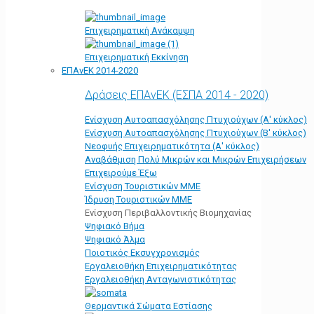
Επιχειρηματική Ανάκαμψη
Επιχειρηματική Εκκίνηση
ΕΠΑνΕΚ 2014-2020
Δράσεις ΕΠΑνΕΚ (ΕΣΠΑ 2014 - 2020)
Ενίσχυση Αυτοαπασχόλησης Πτυχιούχων (Α' κύκλος)
Ενίσχυση Αυτοαπασχόλησης Πτυχιούχων (Β' κύκλος)
Νεοφυής Επιχειρηματικότητα (Α' κύκλος)
Αναβάθμιση Πολύ Μικρών και Μικρών Επιχειρήσεων
Επιχειρούμε Έξω
Ενίσχυση Τουριστικών ΜΜΕ
Ίδρυση Τουριστικών ΜΜΕ
Ενίσχυση Περιβαλλοντικής Βιομηχανίας
Ψηφιακό Βήμα
Ψηφιακό Άλμα
Ποιοτικός Εκσυγχρονισμός
Εργαλειοθήκη Eπιχειρηματικότητας
Εργαλειοθήκη Ανταγωνιστικότητας
Θερμαντικά Σώματα Εστίασης