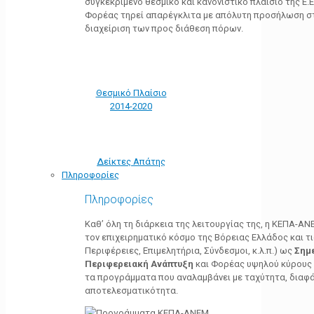
συγκεκριμένο θεσμικό και κανονιστικό πλαίσιο της Ε.Ε.
Φορέας τηρεί απαρέγκλιτα με απόλυτη προσήλωση στ
διαχείριση των προς διάθεση πόρων.
Θεσμικό Πλαίσιο
2014-2020
Δείκτες Απάτης
Πληροφορίες
Πληροφορίες
Καθ’ όλη τη διάρκεια της λειτουργίας της, η ΚΕΠΑ-Α
τον επιχειρηματικό κόσμο της Βόρειας Ελλάδος και τ
Περιφέρειες, Επιμελητήρια, Σύνδεσμοι, κ.λ.π.) ως
Σημ
Περιφερειακή Ανάπτυξη
και Φορέας υψηλού κύρους κ
τα προγράμματα που αναλαμβάνει με ταχύτητα, διαφά
αποτελεσματικότητα.