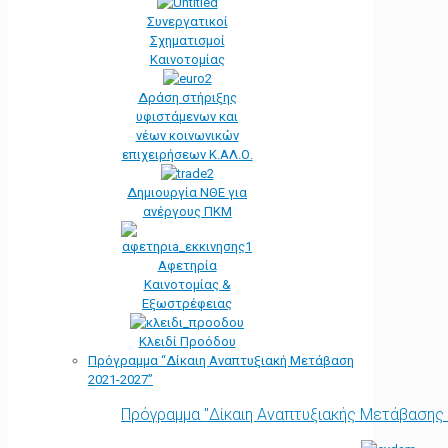
Συνεργατικοί
Σχηματισμοί
Καινοτομίας
Δράση στήριξης
υφιστάμενων και
νέων κοινωνικών
επιχειρήσεων Κ.ΑΛ.Ο.
Δημιουργία ΝΘΕ για
ανέργους ΠΚΜ
Αφετηρία
Kαινοτομίας &
Εξωστρέφειας
Κλειδί Προόδου
Πρόγραμμα “Δίκαιη Αναπτυξιακή Μετάβαση
2021-2027”
Πρόγραμμα "Δίκαιη Αναπτυξιακής Μετάβασης