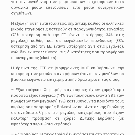
για την μεγέθυνση των μικρομεσαίων επιχειρήσεων (είτε
οργανικά μέσω επενδύσεων είτε μέσω συνεργατικών
σχημάτων).
Η εξέλιξη αυτή είναι ιδιαίτερα σημαντική, καθώς οι ελληνικές
μικρές επιχειρήσεις υστερούν σε παραγωγικότητα εργασίας
(73% υστέρηση από την ΕΕ, έναντι υστέρησης 34% στις
μεγάλες) καθώς και σε κεφαλαιακές επενδύσεις (33%
υστέρηση από την ΕΕ, έναντι υστέρησης 23% στις μεγάλες),
ενώ δεν εκμεταλλεύονται τις δυνατότητες που προσφέρουν
οι συνεργασίες (clusters).
Η έρευνα της ΕΤΕ σε βιομηχανικές ΜμΕ επιβεβαιώνει την
υστέρηση των μικρών επιχειρήσεων έναντι των μεγάλων σε
βασικές εκφάνσεις επιχειρηματικής δραστηριότητας όπως:
– Εξωστρέφεια: Οι μικρές επιχειρήσεις έχουν χαμηλότερα
ποσοστά εξωστρέφειας (14% των πωλήσεων, έναντι 38% των
πωλήσεων των μεγάλων) ενώ κατευθύνουν τα προϊόντα τους
κυρίως σε προορισμούς Βαλκανίων και Ανατολικής Ευρώπης
σε αντιδιαστολή με τις μεγάλες επιχειρήσεις που έχουν
καλύτερη πρόσβαση σε χώρες Δυτικής Ευρώπης (με
υψηλότερα περιθώρια κέρδους)
– Ψηφιοποίηση: Η τεχνολογία δεν εντάσσεται στη στρατηγική