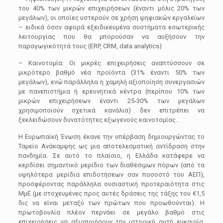
του 40% των μικρών επιχειρήσεων (έναντι μόλις 20% των
μεγάλων), οι οποίες υστερούν σε χρήση ψηφιακών εργαλείων
– ειδικά όσον αφορά εξειδικευμένα συστήματα εσωτερικής
λειτουργίας που θα μπορούσαν να αυξήσουν την
παραγωγικότητά τους (ERP, CRM, data analytics)
– Καινοτομία: Οι μικρές επιχειρήσεις αναπτύσσουν σε
μικρότερο βαθμό νέα προϊόντα (31% έναντι 50% των
μεγάλων), ενώ παράλληλα η χαμηλή αξιοποίηση συνεργασιών
με πανεπιστήμια ή ερευνητικά κέντρα (περίπου 10% των
μικρών επιχειρήσεων έναντι 25-30% των μεγάλων
χρησιμοποιούν σχετικά κανάλια) δεν επιτρέπει να
ξεκλειδώσουν δυνατότητες εξωγενούς καινοτομίας..
Η Ευρωπαϊκή Ένωση έκανε την υπέρβαση δημιουργώντας το
Ταμείο Ανάκαμψης ως μια αποτελεσματική αντίδραση στην
πανδημία. Σε αυτό το πλαίσιο, η Ελλάδα κατάφερε να
κερδίσει σημαντικό μερίδιο των διαθέσιμων πόρων (από τα
υψηλότερα μερίδια επιδοτήσεων σαν ποσοστό του ΑΕΠ),
προσφέροντας παράλληλα ουσιαστική προτεραιότητα στις
ΜμΕ (με στοχευμένες προς αυτές δράσεις της τάξης του €1,5
δις να είναι μεταξύ των πρώτων που προωθούνται). Η
πρωτοβουλία πλέον περνάει σε μεγάλο βαθμό στις
επιχειρήσεις να αξιοποιήσουν την ιστορική αυτή ευκαιρία,