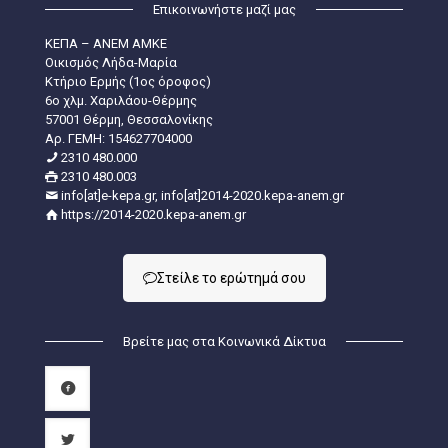
Επικοινωνήστε μαζί μας
ΚΕΠΑ – ΑΝΕΜ ΑΜΚΕ
Οικισμός Λήδα-Μαρία
Κτήριο Ερμής (1ος όροφος)
6ο χλμ. Χαριλάου-Θέρμης
57001 Θέρμη, Θεσσαλονίκης
Aρ. ΓΕΜΗ: 154627704000
2310 480.000
2310 480.003
info[at]e-kepa.gr, info[at]2014-2020.kepa-anem.gr
https://2014-2020.kepa-anem.gr
Στείλε τo ερώτημά σου
Βρείτε μας στα Κοινωνικά Δίκτυα