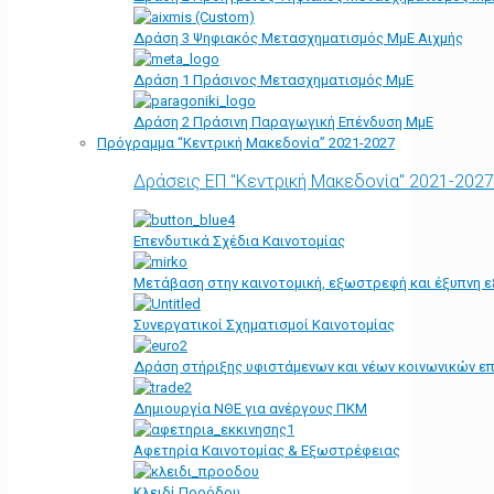
Δράση 3 Ψηφιακός Μετασχηματισμός ΜμΕ Αιχμής
Δράση 1 Πράσινος Μετασχηματισμός ΜμΕ
Δράση 2 Πράσινη Παραγωγική Επένδυση ΜμΕ
Πρόγραμμα “Κεντρική Μακεδονία” 2021-2027
Δράσεις ΕΠ "Κεντρική Μακεδονία" 2021-2027
Επενδυτικά Σχέδια Καινοτομίας
Μετάβαση στην καινοτομική, εξωστρεφή και έξυπνη ε
Συνεργατικοί Σχηματισμοί Καινοτομίας
Δράση στήριξης υφιστάμενων και νέων κοινωνικών επ
Δημιουργία ΝΘΕ για ανέργους ΠΚΜ
Αφετηρία Kαινοτομίας & Εξωστρέφειας
Κλειδί Προόδου