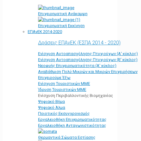
Επιχειρηματική Ανάκαμψη
Επιχειρηματική Εκκίνηση
ΕΠΑνΕΚ 2014-2020
Δράσεις ΕΠΑνΕΚ (ΕΣΠΑ 2014 - 2020)
Ενίσχυση Αυτοαπασχόλησης Πτυχιούχων (Α' κύκλος)
Ενίσχυση Αυτοαπασχόλησης Πτυχιούχων (Β' κύκλος)
Νεοφυής Επιχειρηματικότητα (Α' κύκλος)
Αναβάθμιση Πολύ Μικρών και Μικρών Επιχειρήσεων
Επιχειρούμε Έξω
Ενίσχυση Τουριστικών ΜΜΕ
Ίδρυση Τουριστικών ΜΜΕ
Ενίσχυση Περιβαλλοντικής Βιομηχανίας
Ψηφιακό Βήμα
Ψηφιακό Άλμα
Ποιοτικός Εκσυγχρονισμός
Εργαλειοθήκη Eπιχειρηματικότητας
Εργαλειοθήκη Ανταγωνιστικότητας
Θερμαντικά Σώματα Εστίασης