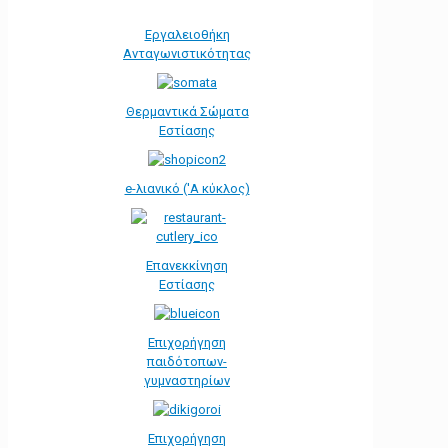
Εργαλειοθήκη
Ανταγωνιστικότητας
Θερμαντικά Σώματα
Εστίασης
e-λιανικό ('Α κύκλος)
Επανεκκίνηση
Εστίασης
Επιχορήγηση
παιδότοπων-
γυμναστηρίων
Επιχορήγηση