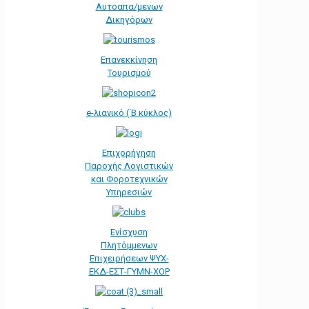
Αυτοαπα/μενων
Δικηγόρων
Επανεκκίνηση
Τουρισμού
e-λιανικό (΄Β κύκλος)
Επιχορήγηση
Παροχής Λογιστικών
και Φοροτεχνικών
Υπηρεσιών
Ενίσχυση
Πλητόμμενων
Επιχειρήσεων ΨΥΧ-
ΕΚΔ-ΕΣΤ-ΓΥΜΝ-ΧΟΡ