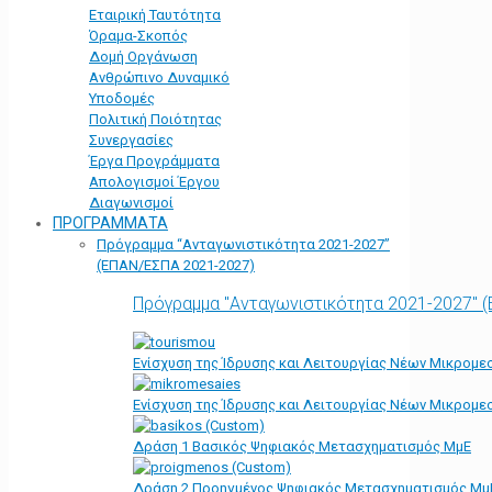
Εταιρική Ταυτότητα
Όραμα-Σκοπός
Δομή Οργάνωση
Ανθρώπινο Δυναμικό
Υποδομές
Πολιτική Ποιότητας
Συνεργασίες
Έργα Προγράμματα
Απολογισμοί Έργου
Διαγωνισμοί
ΠΡΟΓΡΑΜΜΑΤΑ
Πρόγραμμα “Ανταγωνιστικότητα 2021-2027”
(ΕΠΑΝ/ΕΣΠΑ 2021-2027)
Πρόγραμμα "Ανταγωνιστικότητα 2021-2027" 
Ενίσχυση της Ίδρυσης και Λειτουργίας Νέων Μικρομε
Ενίσχυση της Ίδρυσης και Λειτουργίας Νέων Μικρομε
Δράση 1 Βασικός Ψηφιακός Μετασχηματισμός ΜμΕ
Δράση 2 Προηγμένος Ψηφιακός Μετασχηματισμός Μμ