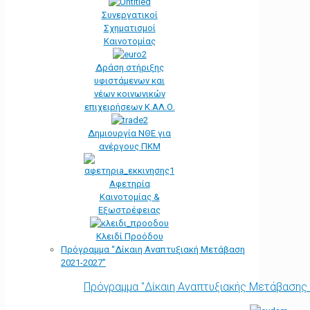
Συνεργατικοί
Σχηματισμοί
Καινοτομίας
Δράση στήριξης
υφιστάμενων και
νέων κοινωνικών
επιχειρήσεων Κ.ΑΛ.Ο.
Δημιουργία ΝΘΕ για
ανέργους ΠΚΜ
Αφετηρία
Kαινοτομίας &
Εξωστρέφειας
Κλειδί Προόδου
Πρόγραμμα “Δίκαιη Αναπτυξιακή Μετάβαση
2021-2027”
Πρόγραμμα "Δίκαιη Αναπτυξιακής Μετάβασης