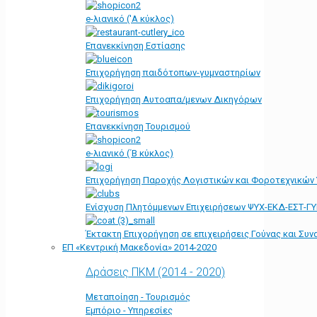
e-λιανικό ('Α κύκλος)
Επανεκκίνηση Εστίασης
Επιχορήγηση παιδότοπων-γυμναστηρίων
Επιχορήγηση Αυτοαπα/μενων Δικηγόρων
Επανεκκίνηση Τουρισμού
e-λιανικό (΄Β κύκλος)
Επιχορήγηση Παροχής Λογιστικών και Φοροτεχνικών
Ενίσχυση Πλητόμμενων Επιχειρήσεων ΨΥΧ-ΕΚΔ-ΕΣΤ-Γ
Έκτακτη Επιχορήγηση σε επιχειρήσεις Γούνας και Συ
ΕΠ «Kεντρική Μακεδονία» 2014-2020
Δράσεις ΠΚΜ (2014 - 2020)
Μεταποίηση - Τουρισμός
Εμπόριο - Υπηρεσίες