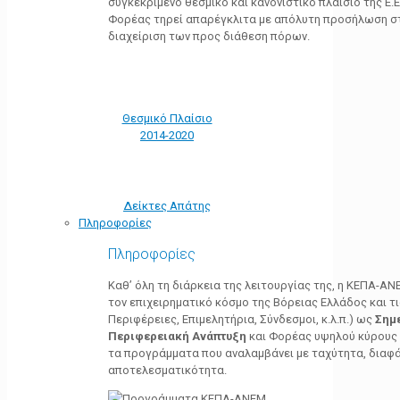
συγκεκριμένο θεσμικό και κανονιστικό πλαίσιο της Ε.Ε.
Φορέας τηρεί απαρέγκλιτα με απόλυτη προσήλωση στ
διαχείριση των προς διάθεση πόρων.
Θεσμικό Πλαίσιο
2014-2020
Δείκτες Απάτης
Πληροφορίες
Πληροφορίες
Καθ’ όλη τη διάρκεια της λειτουργίας της, η ΚΕΠΑ-Α
τον επιχειρηματικό κόσμο της Βόρειας Ελλάδος και τ
Περιφέρειες, Επιμελητήρια, Σύνδεσμοι, κ.λ.π.) ως
Σημ
Περιφερειακή Ανάπτυξη
και Φορέας υψηλού κύρους κ
τα προγράμματα που αναλαμβάνει με ταχύτητα, διαφά
αποτελεσματικότητα.