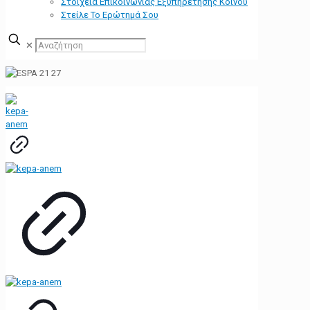
Στοιχεία Επικοινωνίας Εξυπηρέτησης Κοινού
Στείλε Το Ερώτημά Σου
✕