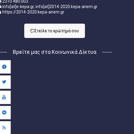
2310 480.003
info[at]e-kepa.gr, info[at]2014-2020.kepa-anem.gr
https://2014-2020.kepa-anem.gr
Στείλε τo ερώτημά σου
Βρείτε μας στα Κοινωνικά Δίκτυα