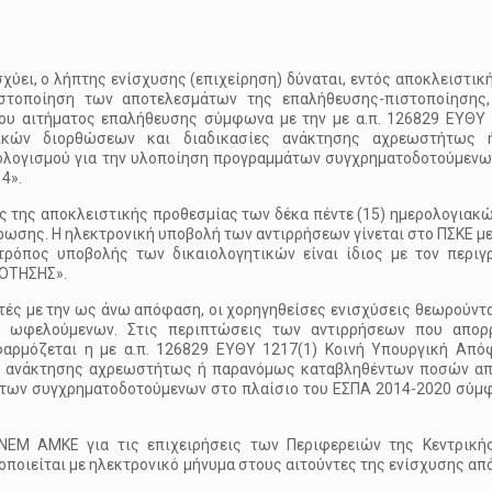
χύει, ο λήπτης ενίσχυσης (επιχείρηση) δύναται, εντός αποκλειστικ
στοποίηση των αποτελεσμάτων της επαλήθευσης-πιστοποίησης,
του αιτήματος επαλήθευσης σύμφωνα με την με α.π. 126829 ΕΥΘΥ 
μικών διορθώσεων και διαδικασίες ανάκτησης αχρεωστήτως
λογισμού για την υλοποίηση προγραμμάτων συγχρηματοδοτούμενω
4».
ός της αποκλειστικής προθεσμίας των δέκα πέντε (15) ημερολογιακ
έρωσης. Η ηλεκτρονική υποβολή των αντιρρήσεων γίνεται στο ΠΣΚΕ 
τρόπος υποβολής των δικαιολογητικών είναι ίδιος με τον περι
ΟΤΗΣΗΣ».
ές με την ως άνω απόφαση, οι χορηγηθείσες ενισχύσεις θεωρούνται
ν ωφελούμενων. Στις περιπτώσεις των αντιρρήσεων που απορρ
αρμόζεται η με α.π. 126829 ΕΥΘΥ 1217(1) Κοινή Υπουργική Από
ες ανάκτησης αχρεωστήτως ή παρανόμως καταβληθέντων ποσών απ
άτων συγχρηματοδοτούμενων στο πλαίσιο του ΕΣΠΑ 2014-2020 σύμφ
ΝΕΜ ΑΜΚΕ για τις επιχειρήσεις των Περιφερειών της Κεντρικής
οποιείται με ηλεκτρονικό μήνυμα στους αιτούντες της ενίσχυσης απ