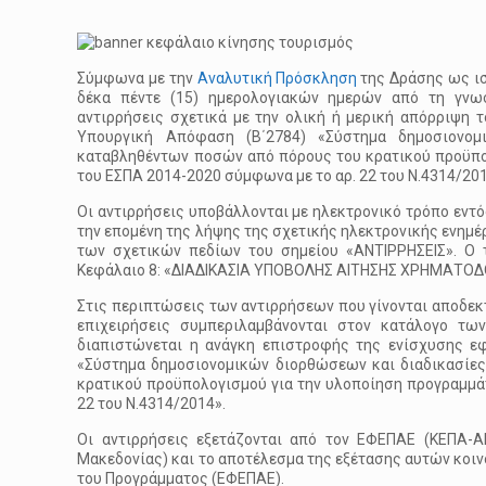
Σύμφωνα με την
Αναλυτική Πρόσκληση
της Δράσης ως ισ
δέκα πέντε (15) ημερολογιακών ημερών από τη γνω
αντιρρήσεις σχετικά με την ολική ή μερική απόρριψη 
Υπουργική Απόφαση (Β΄2784) «Σύστημα δημοσιονο
καταβληθέντων ποσών από πόρους του κρατικού προϋπο
του ΕΣΠΑ 2014-2020 σύμφωνα με το αρ. 22 του Ν.4314/201
Οι αντιρρήσεις υποβάλλονται με ηλεκτρονικό τρόπο εντ
την επομένη της λήψης της σχετικής ηλεκτρονικής ενημ
των σχετικών πεδίων του σημείου «ΑΝΤΙΡΡΗΣΕΙΣ». Ο 
Κεφάλαιο 8: «ΔΙΑΔΙΚΑΣΙΑ ΥΠΟΒΟΛΗΣ ΑΙΤΗΣΗΣ ΧΡΗΜΑΤΟΔ
Στις περιπτώσεις των αντιρρήσεων που γίνονται αποδεκτ
επιχειρήσεις συμπεριλαμβάνονται στον κατάλογο τω
διαπιστώνεται η ανάγκη επιστροφής της ενίσχυσης εφ
«Σύστημα δημοσιονομικών διορθώσεων και διαδικασί
κρατικού προϋπολογισμού για την υλοποίηση προγραμμ
22 του Ν.4314/2014».
Οι αντιρρήσεις εξετάζονται από τον ΕΦΕΠΑΕ (KEΠΑ-Α
Μακεδονίας) και το αποτέλεσμα της εξέτασης αυτών κοιν
του Προγράμματος (ΕΦΕΠΑΕ).