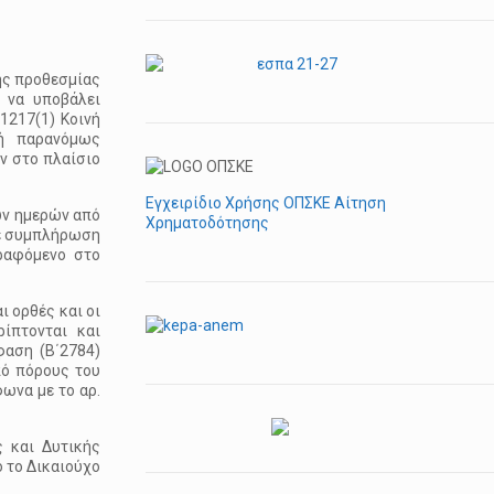
ής προθεσμίας
 να υποβάλει
1217(1) Κοινή
 ή παρανόμως
ν στο πλαίσιο
Εγχειρίδιο Χρήσης ΟΠΣΚΕ Αίτηση
ών ημερών από
Χρηματοδότησης
με συμπλήρωση
γραφόμενο στο
 ορθές και οι
ίπτονται και
φαση (Β΄2784)
ό πόρους του
ωνα με το αρ.
 και Δυτικής
ό το Δικαιούχο