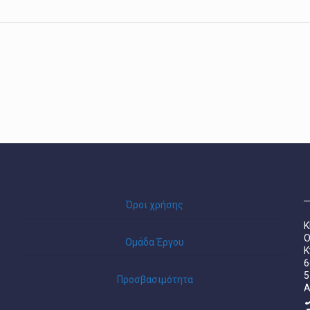
Όροι χρήσης
Κ
Ο
Ομάδα Έργου
Κ
6
5
Προσβασιμότητα
A