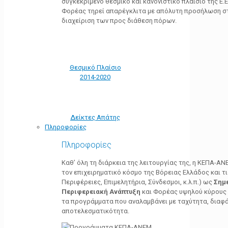
συγκεκριμένο θεσμικό και κανονιστικό πλαίσιο της Ε.Ε.
Φορέας τηρεί απαρέγκλιτα με απόλυτη προσήλωση στ
διαχείριση των προς διάθεση πόρων.
Θεσμικό Πλαίσιο
2014-2020
Δείκτες Απάτης
Πληροφορίες
Πληροφορίες
Καθ’ όλη τη διάρκεια της λειτουργίας της, η ΚΕΠΑ-Α
τον επιχειρηματικό κόσμο της Βόρειας Ελλάδος και τ
Περιφέρειες, Επιμελητήρια, Σύνδεσμοι, κ.λ.π.) ως
Σημ
Περιφερειακή Ανάπτυξη
και Φορέας υψηλού κύρους κ
τα προγράμματα που αναλαμβάνει με ταχύτητα, διαφά
αποτελεσματικότητα.