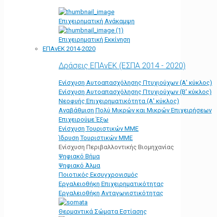
Επιχειρηματική Ανάκαμψη
Επιχειρηματική Εκκίνηση
ΕΠΑνΕΚ 2014-2020
Δράσεις ΕΠΑνΕΚ (ΕΣΠΑ 2014 - 2020)
Ενίσχυση Αυτοαπασχόλησης Πτυχιούχων (Α' κύκλος)
Ενίσχυση Αυτοαπασχόλησης Πτυχιούχων (Β' κύκλος)
Νεοφυής Επιχειρηματικότητα (Α' κύκλος)
Αναβάθμιση Πολύ Μικρών και Μικρών Επιχειρήσεων
Επιχειρούμε Έξω
Ενίσχυση Τουριστικών ΜΜΕ
Ίδρυση Τουριστικών ΜΜΕ
Ενίσχυση Περιβαλλοντικής Βιομηχανίας
Ψηφιακό Βήμα
Ψηφιακό Άλμα
Ποιοτικός Εκσυγχρονισμός
Εργαλειοθήκη Eπιχειρηματικότητας
Εργαλειοθήκη Ανταγωνιστικότητας
Θερμαντικά Σώματα Εστίασης