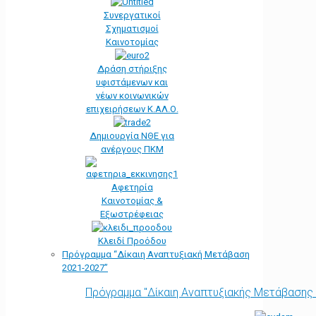
Συνεργατικοί
Σχηματισμοί
Καινοτομίας
Δράση στήριξης
υφιστάμενων και
νέων κοινωνικών
επιχειρήσεων Κ.ΑΛ.Ο.
Δημιουργία ΝΘΕ για
ανέργους ΠΚΜ
Αφετηρία
Kαινοτομίας &
Εξωστρέφειας
Κλειδί Προόδου
Πρόγραμμα “Δίκαιη Αναπτυξιακή Μετάβαση
2021-2027”
Πρόγραμμα "Δίκαιη Αναπτυξιακής Μετάβασης