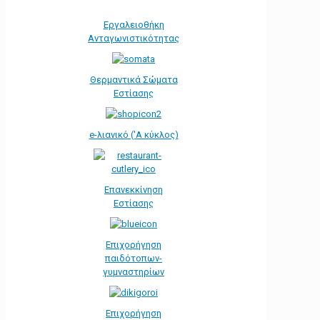
Εργαλειοθήκη
Ανταγωνιστικότητας
Θερμαντικά Σώματα
Εστίασης
e-λιανικό ('Α κύκλος)
Επανεκκίνηση
Εστίασης
Επιχορήγηση
παιδότοπων-
γυμναστηρίων
Επιχορήγηση