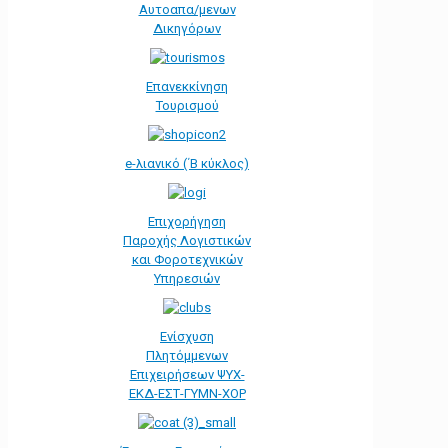
Αυτοαπα/μενων
Δικηγόρων
Επανεκκίνηση
Τουρισμού
e-λιανικό (΄Β κύκλος)
Επιχορήγηση
Παροχής Λογιστικών
και Φοροτεχνικών
Υπηρεσιών
Ενίσχυση
Πλητόμμενων
Επιχειρήσεων ΨΥΧ-
ΕΚΔ-ΕΣΤ-ΓΥΜΝ-ΧΟΡ