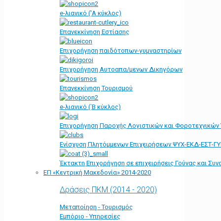
e-λιανικό ('Α κύκλος)
Επανεκκίνηση Εστίασης
Επιχορήγηση παιδότοπων-γυμναστηρίων
Επιχορήγηση Αυτοαπα/μενων Δικηγόρων
Επανεκκίνηση Τουρισμού
e-λιανικό (΄Β κύκλος)
Επιχορήγηση Παροχής Λογιστικών και Φοροτεχνικών
Ενίσχυση Πλητόμμενων Επιχειρήσεων ΨΥΧ-ΕΚΔ-ΕΣΤ-Γ
Έκτακτη Επιχορήγηση σε επιχειρήσεις Γούνας και Συ
ΕΠ «Kεντρική Μακεδονία» 2014-2020
Δράσεις ΠΚΜ (2014 - 2020)
Μεταποίηση - Τουρισμός
Εμπόριο - Υπηρεσίες