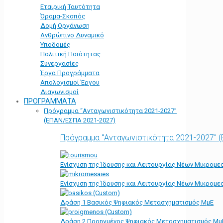
Εταιρική Ταυτότητα
Όραμα-Σκοπός
Δομή Οργάνωση
Ανθρώπινο Δυναμικό
Υποδομές
Πολιτική Ποιότητας
Συνεργασίες
Έργα Προγράμματα
Απολογισμοί Έργου
Διαγωνισμοί
ΠΡΟΓΡΑΜΜΑΤΑ
Πρόγραμμα “Ανταγωνιστικότητα 2021-2027”
(ΕΠΑΝ/ΕΣΠΑ 2021-2027)
Πρόγραμμα "Ανταγωνιστικότητα 2021-2027" 
Ενίσχυση της Ίδρυσης και Λειτουργίας Νέων Μικρομε
Ενίσχυση της Ίδρυσης και Λειτουργίας Νέων Μικρομε
Δράση 1 Βασικός Ψηφιακός Μετασχηματισμός ΜμΕ
Δράση 2 Προηγμένος Ψηφιακός Μετασχηματισμός Μμ