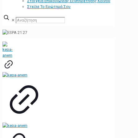
Στοιχεία Επικοινωνίας Εξυπηρέτησης Κοινού
Στείλε Το Ερώτημά Σου
✕