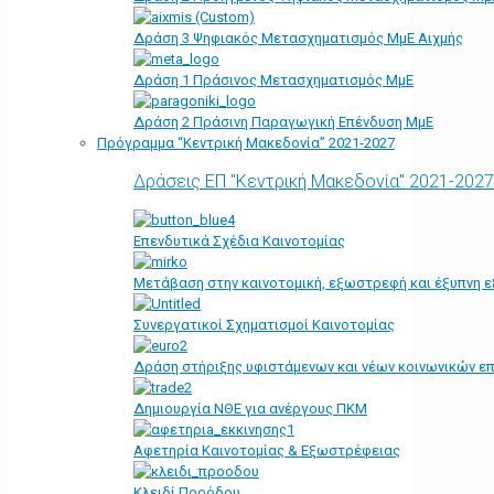
Δράση 3 Ψηφιακός Μετασχηματισμός ΜμΕ Αιχμής
Δράση 1 Πράσινος Μετασχηματισμός ΜμΕ
Δράση 2 Πράσινη Παραγωγική Επένδυση ΜμΕ
Πρόγραμμα “Κεντρική Μακεδονία” 2021-2027
Δράσεις ΕΠ "Κεντρική Μακεδονία" 2021-2027
Επενδυτικά Σχέδια Καινοτομίας
Μετάβαση στην καινοτομική, εξωστρεφή και έξυπνη ε
Συνεργατικοί Σχηματισμοί Καινοτομίας
Δράση στήριξης υφιστάμενων και νέων κοινωνικών επ
Δημιουργία ΝΘΕ για ανέργους ΠΚΜ
Αφετηρία Kαινοτομίας & Εξωστρέφειας
Κλειδί Προόδου