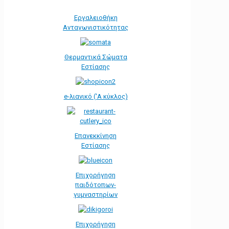
Εργαλειοθήκη
Ανταγωνιστικότητας
Θερμαντικά Σώματα
Εστίασης
e-λιανικό ('Α κύκλος)
Επανεκκίνηση
Εστίασης
Επιχορήγηση
παιδότοπων-
γυμναστηρίων
Επιχορήγηση