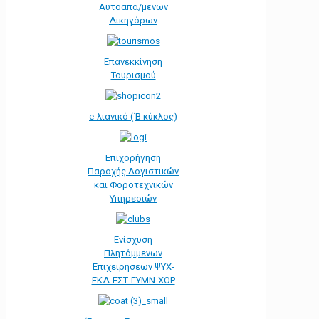
Αυτοαπα/μενων
Δικηγόρων
Επανεκκίνηση
Τουρισμού
e-λιανικό (΄Β κύκλος)
Επιχορήγηση
Παροχής Λογιστικών
και Φοροτεχνικών
Υπηρεσιών
Ενίσχυση
Πλητόμμενων
Επιχειρήσεων ΨΥΧ-
ΕΚΔ-ΕΣΤ-ΓΥΜΝ-ΧΟΡ