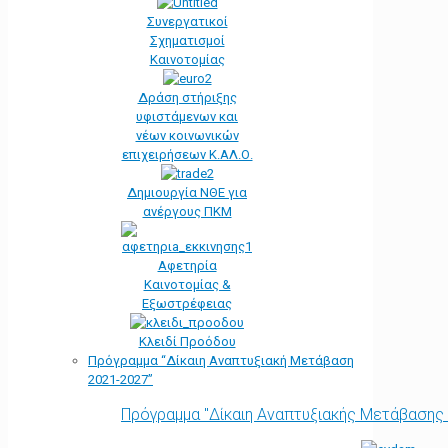
Συνεργατικοί
Σχηματισμοί
Καινοτομίας
Δράση στήριξης
υφιστάμενων και
νέων κοινωνικών
επιχειρήσεων Κ.ΑΛ.Ο.
Δημιουργία ΝΘΕ για
ανέργους ΠΚΜ
Αφετηρία
Kαινοτομίας &
Εξωστρέφειας
Κλειδί Προόδου
Πρόγραμμα “Δίκαιη Αναπτυξιακή Μετάβαση
2021-2027”
Πρόγραμμα "Δίκαιη Αναπτυξιακής Μετάβασης