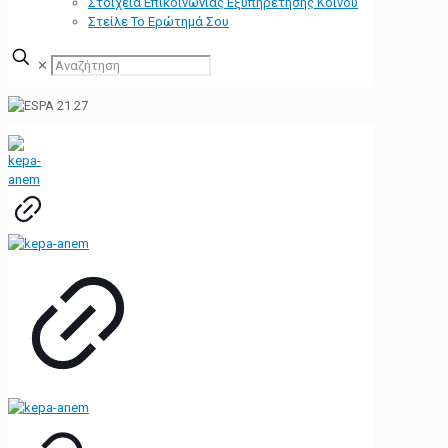
Στοιχεία Επικοινωνίας Εξυπηρέτησης Κοινού
Στείλε Το Ερώτημά Σου
✕