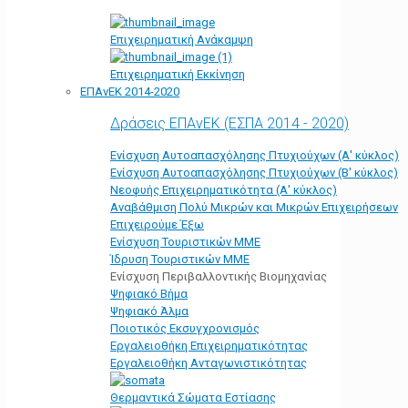
Επιχειρηματική Ανάκαμψη
Επιχειρηματική Εκκίνηση
ΕΠΑνΕΚ 2014-2020
Δράσεις ΕΠΑνΕΚ (ΕΣΠΑ 2014 - 2020)
Ενίσχυση Αυτοαπασχόλησης Πτυχιούχων (Α' κύκλος)
Ενίσχυση Αυτοαπασχόλησης Πτυχιούχων (Β' κύκλος)
Νεοφυής Επιχειρηματικότητα (Α' κύκλος)
Αναβάθμιση Πολύ Μικρών και Μικρών Επιχειρήσεων
Επιχειρούμε Έξω
Ενίσχυση Τουριστικών ΜΜΕ
Ίδρυση Τουριστικών ΜΜΕ
Ενίσχυση Περιβαλλοντικής Βιομηχανίας
Ψηφιακό Βήμα
Ψηφιακό Άλμα
Ποιοτικός Εκσυγχρονισμός
Εργαλειοθήκη Eπιχειρηματικότητας
Εργαλειοθήκη Ανταγωνιστικότητας
Θερμαντικά Σώματα Εστίασης