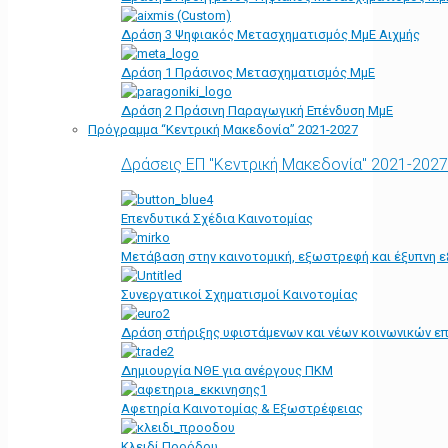
Δράση 3 Ψηφιακός Μετασχηματισμός ΜμΕ Αιχμής
Δράση 1 Πράσινος Μετασχηματισμός ΜμΕ
Δράση 2 Πράσινη Παραγωγική Επένδυση ΜμΕ
Πρόγραμμα “Κεντρική Μακεδονία” 2021-2027
Δράσεις ΕΠ "Κεντρική Μακεδονία" 2021-2027
Επενδυτικά Σχέδια Καινοτομίας
Μετάβαση στην καινοτομική, εξωστρεφή και έξυπνη ε
Συνεργατικοί Σχηματισμοί Καινοτομίας
Δράση στήριξης υφιστάμενων και νέων κοινωνικών επ
Δημιουργία ΝΘΕ για ανέργους ΠΚΜ
Αφετηρία Kαινοτομίας & Εξωστρέφειας
Κλειδί Προόδου