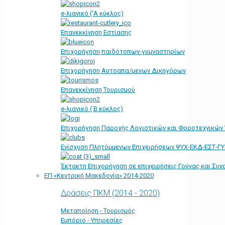
e-λιανικό ('Α κύκλος)
Επανεκκίνηση Εστίασης
Επιχορήγηση παιδότοπων-γυμναστηρίων
Επιχορήγηση Αυτοαπα/μενων Δικηγόρων
Επανεκκίνηση Τουρισμού
e-λιανικό (΄Β κύκλος)
Επιχορήγηση Παροχής Λογιστικών και Φοροτεχνικών
Ενίσχυση Πλητόμμενων Επιχειρήσεων ΨΥΧ-ΕΚΔ-ΕΣΤ-Γ
Έκτακτη Επιχορήγηση σε επιχειρήσεις Γούνας και Συ
ΕΠ «Kεντρική Μακεδονία» 2014-2020
Δράσεις ΠΚΜ (2014 - 2020)
Μεταποίηση - Τουρισμός
Εμπόριο - Υπηρεσίες