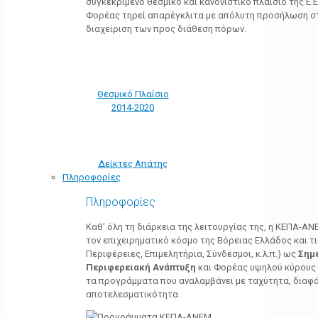
συγκεκριμένο θεσμικό και κανονιστικό πλαίσιο της Ε.Ε.
Φορέας τηρεί απαρέγκλιτα με απόλυτη προσήλωση στ
διαχείριση των προς διάθεση πόρων.
Θεσμικό Πλαίσιο
2014-2020
Δείκτες Απάτης
Πληροφορίες
Πληροφορίες
Καθ’ όλη τη διάρκεια της λειτουργίας της, η ΚΕΠΑ-Α
τον επιχειρηματικό κόσμο της Βόρειας Ελλάδος και τ
Περιφέρειες, Επιμελητήρια, Σύνδεσμοι, κ.λ.π.) ως
Σημ
Περιφερειακή Ανάπτυξη
και Φορέας υψηλού κύρους κ
τα προγράμματα που αναλαμβάνει με ταχύτητα, διαφά
αποτελεσματικότητα.