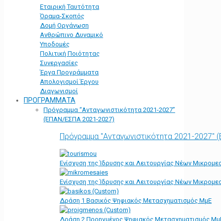
Εταιρική Ταυτότητα
Όραμα-Σκοπός
Δομή Οργάνωση
Ανθρώπινο Δυναμικό
Υποδομές
Πολιτική Ποιότητας
Συνεργασίες
Έργα Προγράμματα
Απολογισμοί Έργου
Διαγωνισμοί
ΠΡΟΓΡΑΜΜΑΤΑ
Πρόγραμμα “Ανταγωνιστικότητα 2021-2027”
(ΕΠΑΝ/ΕΣΠΑ 2021-2027)
Πρόγραμμα "Ανταγωνιστικότητα 2021-2027" 
Ενίσχυση της Ίδρυσης και Λειτουργίας Νέων Μικρομε
Ενίσχυση της Ίδρυσης και Λειτουργίας Νέων Μικρομε
Δράση 1 Βασικός Ψηφιακός Μετασχηματισμός ΜμΕ
Δράση 2 Προηγμένος Ψηφιακός Μετασχηματισμός Μμ