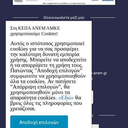
Επικοινωνήστε μαζί μας
ΚΕΠΑ – ΑΝΕΜ ΑΜΚΕ
Στη ΚΕΠΑ ΑΝΕΜ ΑΜΚΕ
Οικισμός Λήδα-Μαρία
χρησιμοποιούμε Cookies!
Κτήριο Ερμής (1ος όροφος)
Αυτός ο ιστότοπος χρησιμοποιεί
6ο χλμ. Χαριλάου-Θέρμης
cookies για να σας προσφέρει
57001 Θέρμη, Θεσσαλονίκης
την καλύτερη δυνατή εμπειρία
Aρ. ΓΕΜΗ: 154627704000
χρήσης. Μπορείτε να αποδεχτείτε
2310 480.000
ή να απορρίψετε τη χρήση τους.
2310 480.003
Πατώντας "Αποδοχή επιλογών"
info[at]e-kepa.gr, info[at]2014-2020.kepa-anem.gr
συμφωνείτε να χρησιμοποιηθούν
https://2014-2020.kepa-anem.gr
όλα τα cookies. Αν πατήσετε
"Απόρριψη επιλογών", θα
χρησιμοποιηθούν μόνο τα
απαραίτητα cookies.
«Εδώ»
θα
Στείλε τo ερώτημά σου
βρεις όλες τις πληροφορίες που
χρειάζεσαι.
Βρείτε μας στα Κοινωνικά Δίκτυα
Αποδοχή επιλογών