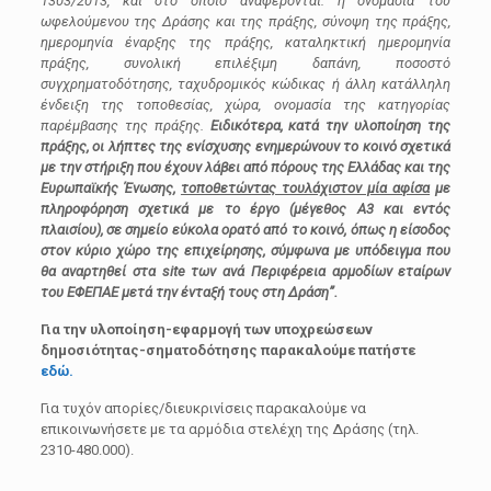
1303/2013, και στο οποίο αναφέρονται: η ονομασία του
ωφελούμενου της Δράσης και της πράξης, σύνοψη της πράξης,
ημερομηνία έναρξης της πράξης, καταληκτική ημερομηνία
πράξης, συνολική επιλέξιμη δαπάνη, ποσοστό
συγχρηματοδότησης, ταχυδρομικός κώδικας ή άλλη κατάλληλη
ένδειξη της τοποθεσίας, χώρα, ονομασία της κατηγορίας
παρέμβασης της πράξης.
Ειδικότερα, κατά την υλοποίηση της
πράξης, οι λήπτες της ενίσχυσης ενημερώνουν το κοινό σχετικά
με την στήριξη που έχουν λάβει από πόρους της Ελλάδας και της
Ευρωπαϊκής Ένωσης,
τοποθετώντας τουλάχιστον μία αφίσα
με
πληροφόρηση σχετικά με το έργο (μέγεθος Α3 και εντός
πλαισίου), σε σημείο εύκολα ορατό από το κοινό, όπως η είσοδος
στον κύριο χώρο της επιχείρησης, σύμφωνα με υπόδειγμα που
θα αναρτηθεί στα site των ανά Περιφέρεια αρμοδίων εταίρων
του ΕΦΕΠΑΕ μετά την ένταξή τους στη Δράση”.
Για την υλοποίηση-εφαρμογή των υποχρεώσεων
δημοσιότητας-σηματοδότησης παρακαλούμε πατήστε
εδώ.
Για τυχόν απορίες/διευκρινίσεις παρακαλούμε να
επικοινωνήσετε με τα αρμόδια στελέχη της Δράσης (τηλ.
2310-480.000).