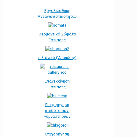
Εργαλειοθήκη
Ανταγωνιστικότητας
Θερμαντικά Σώματα
Εστίασης
e-λιανικό ('Α κύκλος)
Επανεκκίνηση
Εστίασης
Επιχορήγηση
παιδότοπων-
γυμναστηρίων
Επιχορήγηση