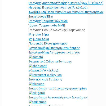
Ενίσχυση Αυτοαπασχόλησης Πτυχιούχων (Β' κύκλος)
Νεοφυής Επιχειρηματικότητα (Α' κύκλος)
Αναβάθμιση Πολύ Μικρών και Μικρών Επιχειρήσεων
Επιχειρούμε Έξω
Ενίσχυση Τουριστικών ΜΜΕ
Ίδρυση Τουριστικών ΜΜΕ
Ενίσχυση Περιβαλλοντικής Βιομηχανίας
Ψηφιακό Βήμα
Ψηφιακό Άλμα
Ποιοτικός Εκσυγχρονισμός
Εργαλειοθήκη Eπιχειρηματικότητας
Εργαλειοθήκη Ανταγωνιστικότητας
Θερμαντικά Σώματα Εστίασης
e-λιανικό ('Α κύκλος)
Επανεκκίνηση Εστίασης
Επιχορήγηση παιδότοπων-γυμναστηρίων
Επιχορήγηση Αυτοαπα/μενων Δικηγόρων