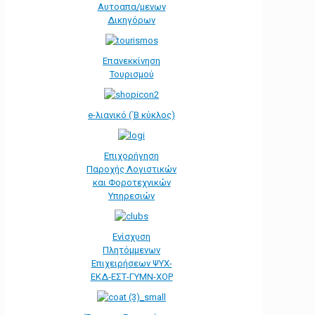
Αυτοαπα/μενων
Δικηγόρων
Επανεκκίνηση
Τουρισμού
e-λιανικό (΄Β κύκλος)
Επιχορήγηση
Παροχής Λογιστικών
και Φοροτεχνικών
Υπηρεσιών
Ενίσχυση
Πλητόμμενων
Επιχειρήσεων ΨΥΧ-
ΕΚΔ-ΕΣΤ-ΓΥΜΝ-ΧΟΡ