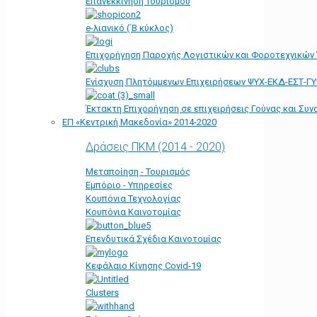
Επανεκκίνηση Τουρισμού
e-λιανικό (΄Β κύκλος)
Επιχορήγηση Παροχής Λογιστικών και Φοροτεχνικών
Ενίσχυση Πλητόμμενων Επιχειρήσεων ΨΥΧ-ΕΚΔ-ΕΣΤ-Γ
Έκτακτη Επιχορήγηση σε επιχειρήσεις Γούνας και Συ
ΕΠ «Kεντρική Μακεδονία» 2014-2020
Δράσεις ΠΚΜ (2014 - 2020)
Μεταποίηση - Τουρισμός
Εμπόριο - Υπηρεσίες
Κουπόνια Τεχνολογίας
Κουπόνια Καινοτομίας
Επενδυτικά Σχέδια Καινοτομίας
Κεφάλαιο Κίνησης Covid-19
Clusters