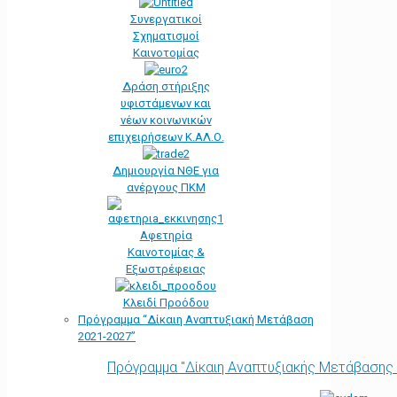
Συνεργατικοί
Σχηματισμοί
Καινοτομίας
Δράση στήριξης
υφιστάμενων και
νέων κοινωνικών
επιχειρήσεων Κ.ΑΛ.Ο.
Δημιουργία ΝΘΕ για
ανέργους ΠΚΜ
Αφετηρία
Kαινοτομίας &
Εξωστρέφειας
Κλειδί Προόδου
Πρόγραμμα “Δίκαιη Αναπτυξιακή Μετάβαση
2021-2027”
Πρόγραμμα "Δίκαιη Αναπτυξιακής Μετάβασης