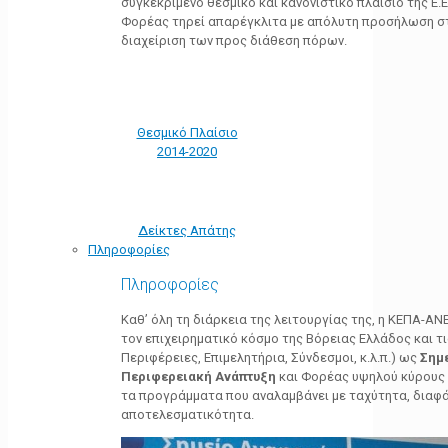
συγκεκριμένο θεσμικό και κανονιστικό πλαίσιο της Ε.Ε.
Φορέας τηρεί απαρέγκλιτα με απόλυτη προσήλωση στ
διαχείριση των προς διάθεση πόρων.
Θεσμικό Πλαίσιο
2014-2020
Δείκτες Απάτης
Πληροφορίες
Πληροφορίες
Καθ’ όλη τη διάρκεια της λειτουργίας της, η ΚΕΠΑ-Α
τον επιχειρηματικό κόσμο της Βόρειας Ελλάδος και τ
Περιφέρειες, Επιμελητήρια, Σύνδεσμοι, κ.λ.π.) ως
Σημ
Περιφερειακή Ανάπτυξη
και Φορέας υψηλού κύρους κ
τα προγράμματα που αναλαμβάνει με ταχύτητα, διαφά
αποτελεσματικότητα.