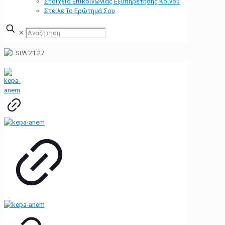
Στοιχεία Επικοινωνίας Εξυπηρέτησης Κοινού
Στείλε Το Ερώτημά Σου
✕