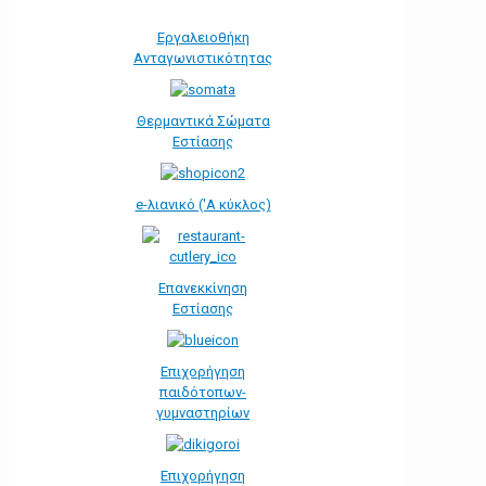
Εργαλειοθήκη
Ανταγωνιστικότητας
Θερμαντικά Σώματα
Εστίασης
e-λιανικό ('Α κύκλος)
Επανεκκίνηση
Εστίασης
Επιχορήγηση
παιδότοπων-
γυμναστηρίων
Επιχορήγηση