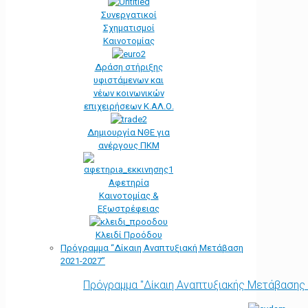
Συνεργατικοί
Σχηματισμοί
Καινοτομίας
Δράση στήριξης
υφιστάμενων και
νέων κοινωνικών
επιχειρήσεων Κ.ΑΛ.Ο.
Δημιουργία ΝΘΕ για
ανέργους ΠΚΜ
Αφετηρία
Kαινοτομίας &
Εξωστρέφειας
Κλειδί Προόδου
Πρόγραμμα “Δίκαιη Αναπτυξιακή Μετάβαση
2021-2027”
Πρόγραμμα "Δίκαιη Αναπτυξιακής Μετάβασης