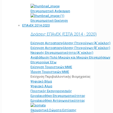
Επιχειρηματική Ανάκαμψη
Επιχειρηματική Εκκίνηση
ΕΠΑνΕΚ 2014-2020
Δράσεις ΕΠΑνΕΚ (ΕΣΠΑ 2014 - 2020)
Ενίσχυση Αυτοαπασχόλησης Πτυχιούχων (Α' κύκλος)
Ενίσχυση Αυτοαπασχόλησης Πτυχιούχων (Β' κύκλος)
Νεοφυής Επιχειρηματικότητα (Α' κύκλος)
Αναβάθμιση Πολύ Μικρών και Μικρών Επιχειρήσεων
Επιχειρούμε Έξω
Ενίσχυση Τουριστικών ΜΜΕ
Ίδρυση Τουριστικών ΜΜΕ
Ενίσχυση Περιβαλλοντικής Βιομηχανίας
Ψηφιακό Βήμα
Ψηφιακό Άλμα
Ποιοτικός Εκσυγχρονισμός
Εργαλειοθήκη Eπιχειρηματικότητας
Εργαλειοθήκη Ανταγωνιστικότητας
Θερμαντικά Σώματα Εστίασης