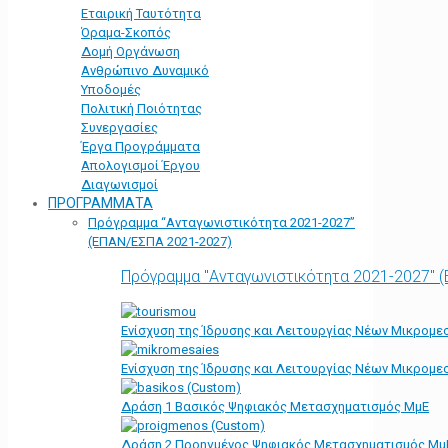
Εταιρική Ταυτότητα
Όραμα-Σκοπός
Δομή Οργάνωση
Ανθρώπινο Δυναμικό
Υποδομές
Πολιτική Ποιότητας
Συνεργασίες
Έργα Προγράμματα
Απολογισμοί Έργου
Διαγωνισμοί
ΠΡΟΓΡΑΜΜΑΤΑ
Πρόγραμμα “Ανταγωνιστικότητα 2021-2027”
(ΕΠΑΝ/ΕΣΠΑ 2021-2027)
Πρόγραμμα "Ανταγωνιστικότητα 2021-2027" 
Ενίσχυση της Ίδρυσης και Λειτουργίας Νέων Μικρομε
Ενίσχυση της Ίδρυσης και Λειτουργίας Νέων Μικρομε
Δράση 1 Βασικός Ψηφιακός Μετασχηματισμός ΜμΕ
Δράση 2 Προηγμένος Ψηφιακός Μετασχηματισμός Μμ