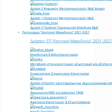
Δράση 3 Ψηφιακός Μετασχηματισμός ΜμΕ Αιχμής
Δράση 1 Πράσινος Μετασχηματισμός ΜμΕ
Δράση 2 Πράσινη Παραγωγική Επένδυση ΜμΕ
Πρόγραμμα “Κεντρική Μακεδονία” 2021-2027
Δράσεις ΕΠ "Κεντρική Μακεδονία" 2021-2027
Επενδυτικά Σχέδια Καινοτομίας
Μετάβαση στην καινοτομική, εξωστρεφή και έξυπνη ε
Συνεργατικοί Σχηματισμοί Καινοτομίας
Δράση στήριξης υφιστάμενων και νέων κοινωνικών επ
Δημιουργία ΝΘΕ για ανέργους ΠΚΜ
Αφετηρία Kαινοτομίας & Εξωστρέφειας
Κλειδί Προόδου