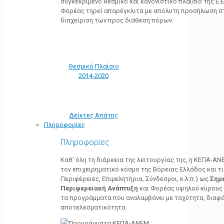
συγκεκριμένο θεσμικό και κανονιστικό πλαίσιο της Ε.Ε.
Φορέας τηρεί απαρέγκλιτα με απόλυτη προσήλωση στ
διαχείριση των προς διάθεση πόρων.
Θεσμικό Πλαίσιο
2014-2020
Δείκτες Απάτης
Πληροφορίες
Πληροφορίες
Καθ’ όλη τη διάρκεια της λειτουργίας της, η ΚΕΠΑ-Α
τον επιχειρηματικό κόσμο της Βόρειας Ελλάδος και τ
Περιφέρειες, Επιμελητήρια, Σύνδεσμοι, κ.λ.π.) ως
Σημ
Περιφερειακή Ανάπτυξη
και Φορέας υψηλού κύρους κ
τα προγράμματα που αναλαμβάνει με ταχύτητα, διαφά
αποτελεσματικότητα.