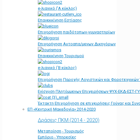
e-λιανικό ('Α κύκλος)
Επανεκκίνηση Εστίασης
Επιχορήγηση παιδότοπων-γυμναστηρίων
Επιχορήγηση Αυτοαπα/μενων Δικηγόρων
Επανεκκίνηση Τουρισμού
e-λιανικό (΄Β κύκλος)
Επιχορήγηση Παροχής Λογιστικών και Φοροτεχνικών
Ενίσχυση Πλητόμμενων Επιχειρήσεων ΨΥΧ-ΕΚΔ-ΕΣΤ-Γ
Έκτακτη Επιχορήγηση σε επιχειρήσεις Γούνας και Συ
ΕΠ «Kεντρική Μακεδονία» 2014-2020
Δράσεις ΠΚΜ (2014 - 2020)
Μεταποίηση - Τουρισμός
Εμπόριο - Υπηρεσίες