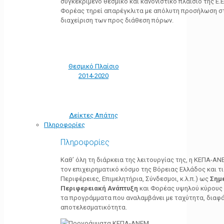
συγκεκριμένο θεσμικό και κανονιστικό πλαίσιο της Ε.Ε.
Φορέας τηρεί απαρέγκλιτα με απόλυτη προσήλωση στ
διαχείριση των προς διάθεση πόρων.
Θεσμικό Πλαίσιο
2014-2020
Δείκτες Απάτης
Πληροφορίες
Πληροφορίες
Καθ’ όλη τη διάρκεια της λειτουργίας της, η ΚΕΠΑ-Α
τον επιχειρηματικό κόσμο της Βόρειας Ελλάδος και τ
Περιφέρειες, Επιμελητήρια, Σύνδεσμοι, κ.λ.π.) ως
Σημ
Περιφερειακή Ανάπτυξη
και Φορέας υψηλού κύρους κ
τα προγράμματα που αναλαμβάνει με ταχύτητα, διαφά
αποτελεσματικότητα.