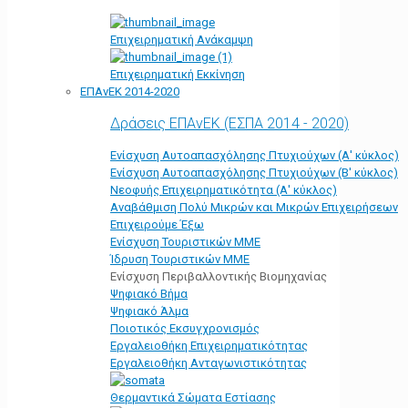
Επιχειρηματική Ανάκαμψη
Επιχειρηματική Εκκίνηση
ΕΠΑνΕΚ 2014-2020
Δράσεις ΕΠΑνΕΚ (ΕΣΠΑ 2014 - 2020)
Ενίσχυση Αυτοαπασχόλησης Πτυχιούχων (Α' κύκλος)
Ενίσχυση Αυτοαπασχόλησης Πτυχιούχων (Β' κύκλος)
Νεοφυής Επιχειρηματικότητα (Α' κύκλος)
Αναβάθμιση Πολύ Μικρών και Μικρών Επιχειρήσεων
Επιχειρούμε Έξω
Ενίσχυση Τουριστικών ΜΜΕ
Ίδρυση Τουριστικών ΜΜΕ
Ενίσχυση Περιβαλλοντικής Βιομηχανίας
Ψηφιακό Βήμα
Ψηφιακό Άλμα
Ποιοτικός Εκσυγχρονισμός
Εργαλειοθήκη Eπιχειρηματικότητας
Εργαλειοθήκη Ανταγωνιστικότητας
Θερμαντικά Σώματα Εστίασης