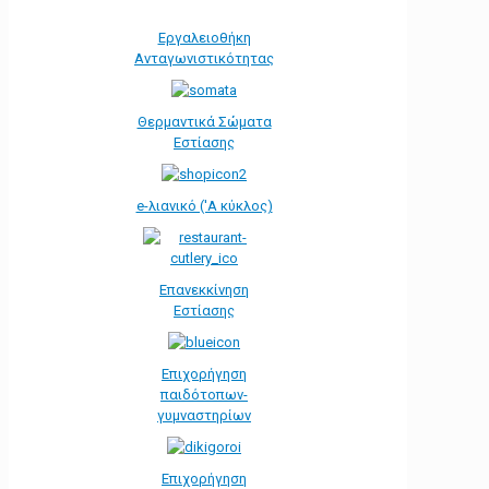
Εργαλειοθήκη
Ανταγωνιστικότητας
Θερμαντικά Σώματα
Εστίασης
e-λιανικό ('Α κύκλος)
Επανεκκίνηση
Εστίασης
Επιχορήγηση
παιδότοπων-
γυμναστηρίων
Επιχορήγηση