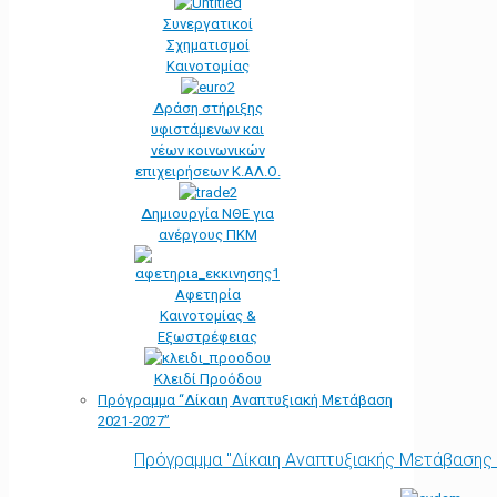
Συνεργατικοί
Σχηματισμοί
Καινοτομίας
Δράση στήριξης
υφιστάμενων και
νέων κοινωνικών
επιχειρήσεων Κ.ΑΛ.Ο.
Δημιουργία ΝΘΕ για
ανέργους ΠΚΜ
Αφετηρία
Kαινοτομίας &
Εξωστρέφειας
Κλειδί Προόδου
Πρόγραμμα “Δίκαιη Αναπτυξιακή Μετάβαση
2021-2027”
Πρόγραμμα "Δίκαιη Αναπτυξιακής Μετάβασης