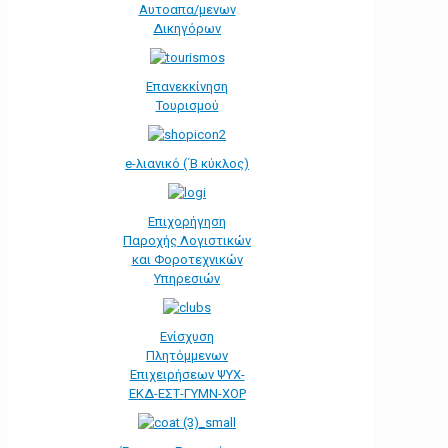
Αυτοαπα/μενων
Δικηγόρων
Επανεκκίνηση
Τουρισμού
e-λιανικό (΄Β κύκλος)
Επιχορήγηση
Παροχής Λογιστικών
και Φοροτεχνικών
Υπηρεσιών
Ενίσχυση
Πλητόμμενων
Επιχειρήσεων ΨΥΧ-
ΕΚΔ-ΕΣΤ-ΓΥΜΝ-ΧΟΡ