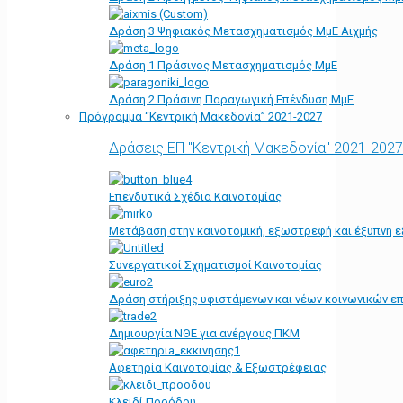
Δράση 3 Ψηφιακός Μετασχηματισμός ΜμΕ Αιχμής
Δράση 1 Πράσινος Μετασχηματισμός ΜμΕ
Δράση 2 Πράσινη Παραγωγική Επένδυση ΜμΕ
Πρόγραμμα “Κεντρική Μακεδονία” 2021-2027
Δράσεις ΕΠ "Κεντρική Μακεδονία" 2021-2027
Επενδυτικά Σχέδια Καινοτομίας
Μετάβαση στην καινοτομική, εξωστρεφή και έξυπνη ε
Συνεργατικοί Σχηματισμοί Καινοτομίας
Δράση στήριξης υφιστάμενων και νέων κοινωνικών επ
Δημιουργία ΝΘΕ για ανέργους ΠΚΜ
Αφετηρία Kαινοτομίας & Εξωστρέφειας
Κλειδί Προόδου