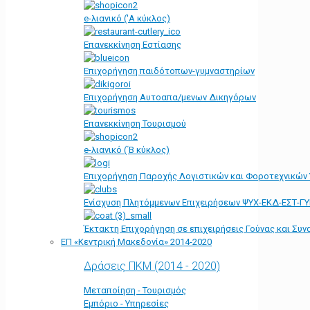
e-λιανικό ('Α κύκλος)
Επανεκκίνηση Εστίασης
Επιχορήγηση παιδότοπων-γυμναστηρίων
Επιχορήγηση Αυτοαπα/μενων Δικηγόρων
Επανεκκίνηση Τουρισμού
e-λιανικό (΄Β κύκλος)
Επιχορήγηση Παροχής Λογιστικών και Φοροτεχνικών
Ενίσχυση Πλητόμμενων Επιχειρήσεων ΨΥΧ-ΕΚΔ-ΕΣΤ-Γ
Έκτακτη Επιχορήγηση σε επιχειρήσεις Γούνας και Συ
ΕΠ «Kεντρική Μακεδονία» 2014-2020
Δράσεις ΠΚΜ (2014 - 2020)
Μεταποίηση - Τουρισμός
Εμπόριο - Υπηρεσίες