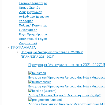
Εταιρική Ταυτότητα
Όραμα-Σκοπός
Δομή Οργάνωση
Ανθρώπινο Δυναμικό
Υποδομές
Πολιτική Ποιότητας
Συνεργασίες
Έργα Προγράμματα
Απολογισμοί Έργου
Διαγωνισμοί
ΠΡΟΓΡΑΜΜΑΤΑ
Πρόγραμμα “Ανταγωνιστικότητα 2021-2027”
(ΕΠΑΝ/ΕΣΠΑ 2021-2027)
Πρόγραμμα "Ανταγωνιστικότητα 2021-2027" 
Ενίσχυση της Ίδρυσης και Λειτουργίας Νέων Μικρομε
Ενίσχυση της Ίδρυσης και Λειτουργίας Νέων Μικρομε
Δράση 1 Βασικός Ψηφιακός Μετασχηματισμός ΜμΕ
Δράση 2 Προηγμένος Ψηφιακός Μετασχηματισμός Μμ