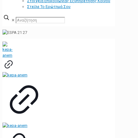
Στοιχεία Επικοινωνίας Εξυπηρέτησης Κοινού
Στείλε Το Ερώτημά Σου
✕