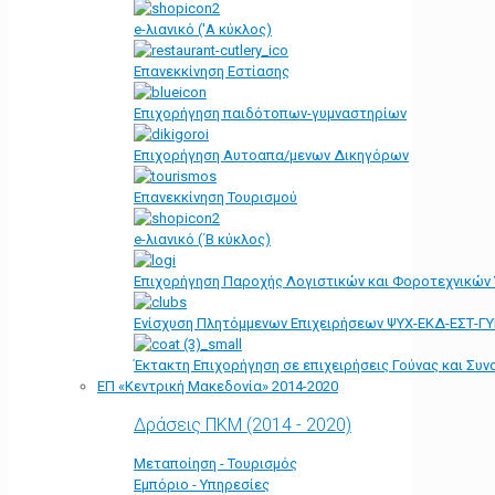
e-λιανικό ('Α κύκλος)
Επανεκκίνηση Εστίασης
Επιχορήγηση παιδότοπων-γυμναστηρίων
Επιχορήγηση Αυτοαπα/μενων Δικηγόρων
Επανεκκίνηση Τουρισμού
e-λιανικό (΄Β κύκλος)
Επιχορήγηση Παροχής Λογιστικών και Φοροτεχνικών
Ενίσχυση Πλητόμμενων Επιχειρήσεων ΨΥΧ-ΕΚΔ-ΕΣΤ-Γ
Έκτακτη Επιχορήγηση σε επιχειρήσεις Γούνας και Συ
ΕΠ «Kεντρική Μακεδονία» 2014-2020
Δράσεις ΠΚΜ (2014 - 2020)
Μεταποίηση - Τουρισμός
Εμπόριο - Υπηρεσίες