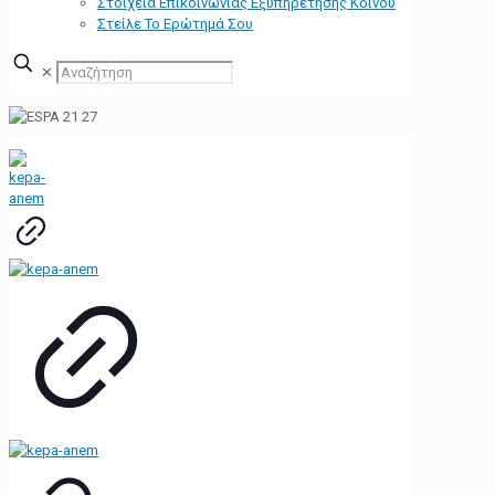
Στοιχεία Επικοινωνίας Εξυπηρέτησης Κοινού
Στείλε Το Ερώτημά Σου
✕