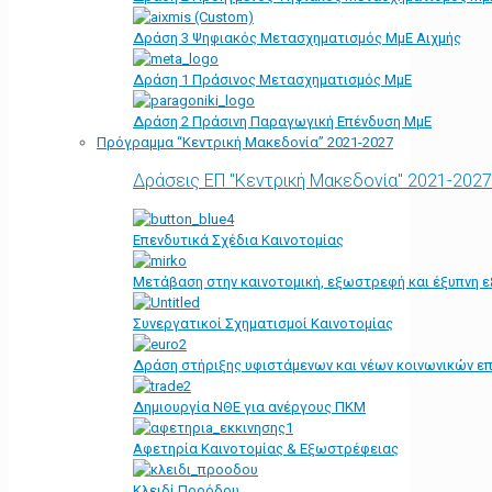
Δράση 3 Ψηφιακός Μετασχηματισμός ΜμΕ Αιχμής
Δράση 1 Πράσινος Μετασχηματισμός ΜμΕ
Δράση 2 Πράσινη Παραγωγική Επένδυση ΜμΕ
Πρόγραμμα “Κεντρική Μακεδονία” 2021-2027
Δράσεις ΕΠ "Κεντρική Μακεδονία" 2021-2027
Επενδυτικά Σχέδια Καινοτομίας
Μετάβαση στην καινοτομική, εξωστρεφή και έξυπνη ε
Συνεργατικοί Σχηματισμοί Καινοτομίας
Δράση στήριξης υφιστάμενων και νέων κοινωνικών επ
Δημιουργία ΝΘΕ για ανέργους ΠΚΜ
Αφετηρία Kαινοτομίας & Εξωστρέφειας
Κλειδί Προόδου