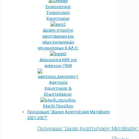
Συνεργατικοί
Σχηματισμοί
Καινοτομίας
Δράση στήριξης
υφιστάμενων και
νέων κοινωνικών
επιχειρήσεων Κ.ΑΛ.Ο.
Δημιουργία ΝΘΕ για
ανέργους ΠΚΜ
Αφετηρία
Kαινοτομίας &
Εξωστρέφειας
Κλειδί Προόδου
Πρόγραμμα “Δίκαιη Αναπτυξιακή Μετάβαση
2021-2027”
Πρόγραμμα "Δίκαιη Αναπτυξιακής Μετάβασης