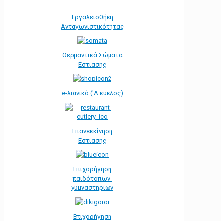
Εργαλειοθήκη
Ανταγωνιστικότητας
Θερμαντικά Σώματα
Εστίασης
e-λιανικό ('Α κύκλος)
Επανεκκίνηση
Εστίασης
Επιχορήγηση
παιδότοπων-
γυμναστηρίων
Επιχορήγηση