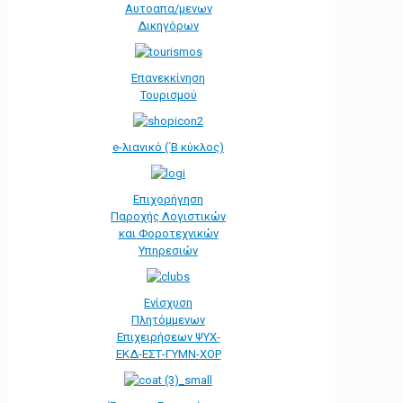
Αυτοαπα/μενων
Δικηγόρων
Επανεκκίνηση
Τουρισμού
e-λιανικό (΄Β κύκλος)
Επιχορήγηση
Παροχής Λογιστικών
και Φοροτεχνικών
Υπηρεσιών
Ενίσχυση
Πλητόμμενων
Επιχειρήσεων ΨΥΧ-
ΕΚΔ-ΕΣΤ-ΓΥΜΝ-ΧΟΡ