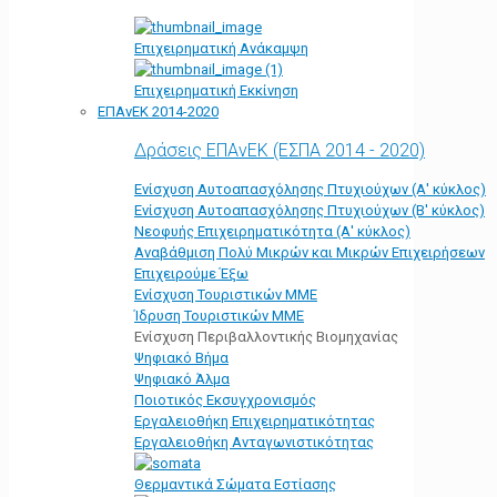
Επιχειρηματική Ανάκαμψη
Επιχειρηματική Εκκίνηση
ΕΠΑνΕΚ 2014-2020
Δράσεις ΕΠΑνΕΚ (ΕΣΠΑ 2014 - 2020)
Ενίσχυση Αυτοαπασχόλησης Πτυχιούχων (Α' κύκλος)
Ενίσχυση Αυτοαπασχόλησης Πτυχιούχων (Β' κύκλος)
Νεοφυής Επιχειρηματικότητα (Α' κύκλος)
Αναβάθμιση Πολύ Μικρών και Μικρών Επιχειρήσεων
Επιχειρούμε Έξω
Ενίσχυση Τουριστικών ΜΜΕ
Ίδρυση Τουριστικών ΜΜΕ
Ενίσχυση Περιβαλλοντικής Βιομηχανίας
Ψηφιακό Βήμα
Ψηφιακό Άλμα
Ποιοτικός Εκσυγχρονισμός
Εργαλειοθήκη Eπιχειρηματικότητας
Εργαλειοθήκη Ανταγωνιστικότητας
Θερμαντικά Σώματα Εστίασης