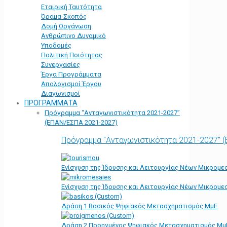
Εταιρική Ταυτότητα
Όραμα-Σκοπός
Δομή Οργάνωση
Ανθρώπινο Δυναμικό
Υποδομές
Πολιτική Ποιότητας
Συνεργασίες
Έργα Προγράμματα
Απολογισμοί Έργου
Διαγωνισμοί
ΠΡΟΓΡΑΜΜΑΤΑ
Πρόγραμμα “Ανταγωνιστικότητα 2021-2027”
(ΕΠΑΝ/ΕΣΠΑ 2021-2027)
Πρόγραμμα "Ανταγωνιστικότητα 2021-2027" 
Ενίσχυση της Ίδρυσης και Λειτουργίας Νέων Μικρομε
Ενίσχυση της Ίδρυσης και Λειτουργίας Νέων Μικρομε
Δράση 1 Βασικός Ψηφιακός Μετασχηματισμός ΜμΕ
Δράση 2 Προηγμένος Ψηφιακός Μετασχηματισμός Μμ