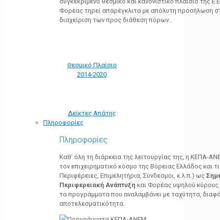
συγκεκριμένο θεσμικό και κανονιστικό πλαίσιο της Ε.Ε.
Φορέας τηρεί απαρέγκλιτα με απόλυτη προσήλωση στ
διαχείριση των προς διάθεση πόρων.
Θεσμικό Πλαίσιο
2014-2020
Δείκτες Απάτης
Πληροφορίες
Πληροφορίες
Καθ’ όλη τη διάρκεια της λειτουργίας της, η ΚΕΠΑ-Α
τον επιχειρηματικό κόσμο της Βόρειας Ελλάδος και τ
Περιφέρειες, Επιμελητήρια, Σύνδεσμοι, κ.λ.π.) ως
Σημ
Περιφερειακή Ανάπτυξη
και Φορέας υψηλού κύρους κ
τα προγράμματα που αναλαμβάνει με ταχύτητα, διαφά
αποτελεσματικότητα.