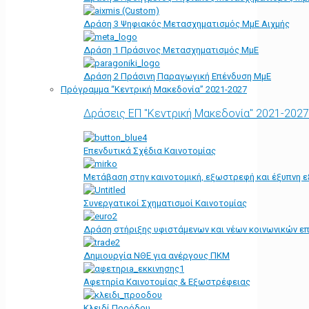
Δράση 3 Ψηφιακός Μετασχηματισμός ΜμΕ Αιχμής
Δράση 1 Πράσινος Μετασχηματισμός ΜμΕ
Δράση 2 Πράσινη Παραγωγική Επένδυση ΜμΕ
Πρόγραμμα “Κεντρική Μακεδονία” 2021-2027
Δράσεις ΕΠ "Κεντρική Μακεδονία" 2021-2027
Επενδυτικά Σχέδια Καινοτομίας
Μετάβαση στην καινοτομική, εξωστρεφή και έξυπνη ε
Συνεργατικοί Σχηματισμοί Καινοτομίας
Δράση στήριξης υφιστάμενων και νέων κοινωνικών επ
Δημιουργία ΝΘΕ για ανέργους ΠΚΜ
Αφετηρία Kαινοτομίας & Εξωστρέφειας
Κλειδί Προόδου