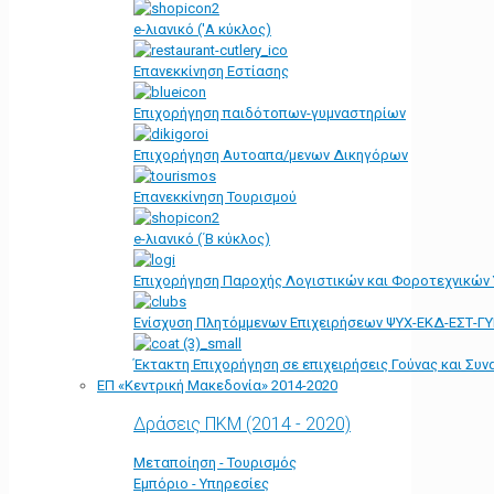
e-λιανικό ('Α κύκλος)
Επανεκκίνηση Εστίασης
Επιχορήγηση παιδότοπων-γυμναστηρίων
Επιχορήγηση Αυτοαπα/μενων Δικηγόρων
Επανεκκίνηση Τουρισμού
e-λιανικό (΄Β κύκλος)
Επιχορήγηση Παροχής Λογιστικών και Φοροτεχνικών
Ενίσχυση Πλητόμμενων Επιχειρήσεων ΨΥΧ-ΕΚΔ-ΕΣΤ-Γ
Έκτακτη Επιχορήγηση σε επιχειρήσεις Γούνας και Συ
ΕΠ «Kεντρική Μακεδονία» 2014-2020
Δράσεις ΠΚΜ (2014 - 2020)
Μεταποίηση - Τουρισμός
Εμπόριο - Υπηρεσίες