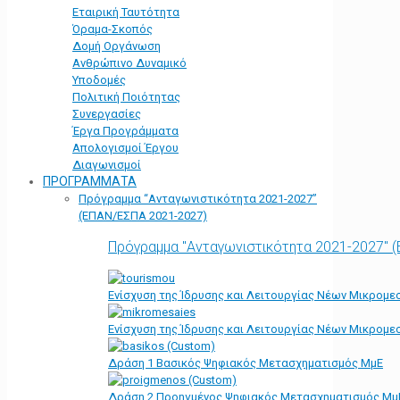
Εταιρική Ταυτότητα
Όραμα-Σκοπός
Δομή Οργάνωση
Ανθρώπινο Δυναμικό
Υποδομές
Πολιτική Ποιότητας
Συνεργασίες
Έργα Προγράμματα
Απολογισμοί Έργου
Διαγωνισμοί
ΠΡΟΓΡΑΜΜΑΤΑ
Πρόγραμμα “Ανταγωνιστικότητα 2021-2027”
(ΕΠΑΝ/ΕΣΠΑ 2021-2027)
Πρόγραμμα "Ανταγωνιστικότητα 2021-2027" 
Ενίσχυση της Ίδρυσης και Λειτουργίας Νέων Μικρομε
Ενίσχυση της Ίδρυσης και Λειτουργίας Νέων Μικρομε
Δράση 1 Βασικός Ψηφιακός Μετασχηματισμός ΜμΕ
Δράση 2 Προηγμένος Ψηφιακός Μετασχηματισμός Μμ