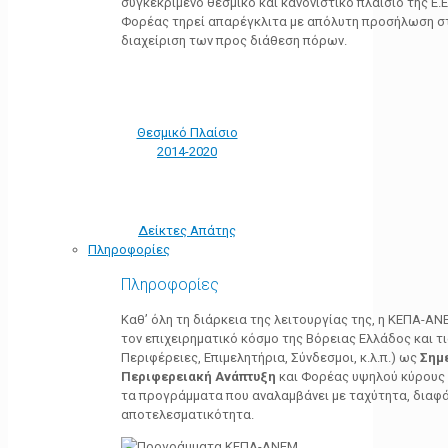
συγκεκριμένο θεσμικό και κανονιστικό πλαίσιο της Ε.Ε.
Φορέας τηρεί απαρέγκλιτα με απόλυτη προσήλωση στ
διαχείριση των προς διάθεση πόρων.
Θεσμικό Πλαίσιο
2014-2020
Δείκτες Απάτης
Πληροφορίες
Πληροφορίες
Καθ’ όλη τη διάρκεια της λειτουργίας της, η ΚΕΠΑ-Α
τον επιχειρηματικό κόσμο της Βόρειας Ελλάδος και τ
Περιφέρειες, Επιμελητήρια, Σύνδεσμοι, κ.λ.π.) ως
Σημ
Περιφερειακή Ανάπτυξη
και Φορέας υψηλού κύρους κ
τα προγράμματα που αναλαμβάνει με ταχύτητα, διαφά
αποτελεσματικότητα.