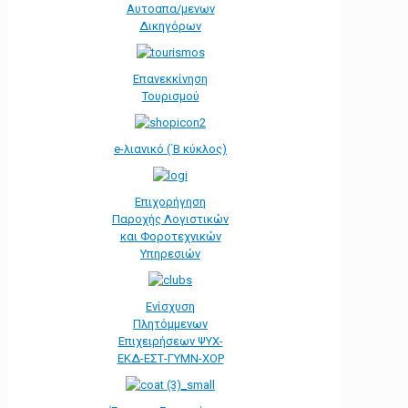
Αυτοαπα/μενων
Δικηγόρων
Επανεκκίνηση
Τουρισμού
e-λιανικό (΄Β κύκλος)
Επιχορήγηση
Παροχής Λογιστικών
και Φοροτεχνικών
Υπηρεσιών
Ενίσχυση
Πλητόμμενων
Επιχειρήσεων ΨΥΧ-
ΕΚΔ-ΕΣΤ-ΓΥΜΝ-ΧΟΡ