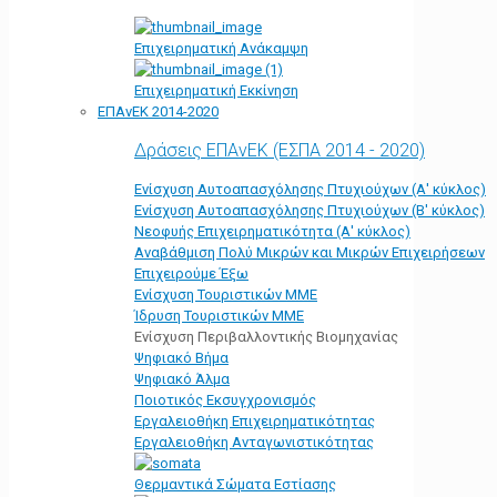
Επιχειρηματική Ανάκαμψη
Επιχειρηματική Εκκίνηση
ΕΠΑνΕΚ 2014-2020
Δράσεις ΕΠΑνΕΚ (ΕΣΠΑ 2014 - 2020)
Ενίσχυση Αυτοαπασχόλησης Πτυχιούχων (Α' κύκλος)
Ενίσχυση Αυτοαπασχόλησης Πτυχιούχων (Β' κύκλος)
Νεοφυής Επιχειρηματικότητα (Α' κύκλος)
Αναβάθμιση Πολύ Μικρών και Μικρών Επιχειρήσεων
Επιχειρούμε Έξω
Ενίσχυση Τουριστικών ΜΜΕ
Ίδρυση Τουριστικών ΜΜΕ
Ενίσχυση Περιβαλλοντικής Βιομηχανίας
Ψηφιακό Βήμα
Ψηφιακό Άλμα
Ποιοτικός Εκσυγχρονισμός
Εργαλειοθήκη Eπιχειρηματικότητας
Εργαλειοθήκη Ανταγωνιστικότητας
Θερμαντικά Σώματα Εστίασης