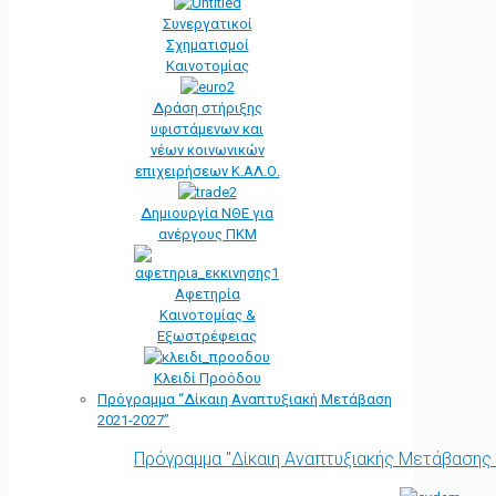
Συνεργατικοί
Σχηματισμοί
Καινοτομίας
Δράση στήριξης
υφιστάμενων και
νέων κοινωνικών
επιχειρήσεων Κ.ΑΛ.Ο.
Δημιουργία ΝΘΕ για
ανέργους ΠΚΜ
Αφετηρία
Kαινοτομίας &
Εξωστρέφειας
Κλειδί Προόδου
Πρόγραμμα “Δίκαιη Αναπτυξιακή Μετάβαση
2021-2027”
Πρόγραμμα "Δίκαιη Αναπτυξιακής Μετάβασης