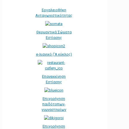
Εργαλειοθήκη
Ανταγωνιστικότητας
Θερμαντικά Σώματα
Εστίασης
e-λιανικό ('Α κύκλος)
Επανεκκίνηση
Εστίασης
Επιχορήγηση
παιδότοπων-
γυμναστηρίων
Επιχορήγηση