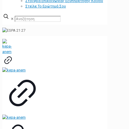
Στοιχεία Επικοινωνίας Εξυπηρέτησης Κοινού
Στείλε Το Ερώτημά Σου
✕