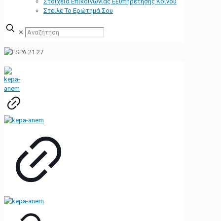
Στοιχεία Επικοινωνίας Εξυπηρέτησης Κοινού
Στείλε Το Ερώτημά Σου
✕