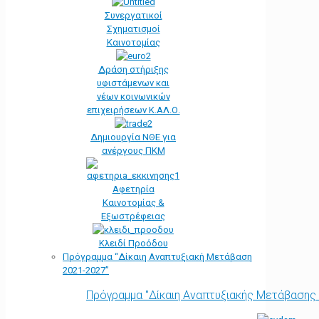
Συνεργατικοί
Σχηματισμοί
Καινοτομίας
Δράση στήριξης
υφιστάμενων και
νέων κοινωνικών
επιχειρήσεων Κ.ΑΛ.Ο.
Δημιουργία ΝΘΕ για
ανέργους ΠΚΜ
Αφετηρία
Kαινοτομίας &
Εξωστρέφειας
Κλειδί Προόδου
Πρόγραμμα “Δίκαιη Αναπτυξιακή Μετάβαση
2021-2027”
Πρόγραμμα "Δίκαιη Αναπτυξιακής Μετάβασης