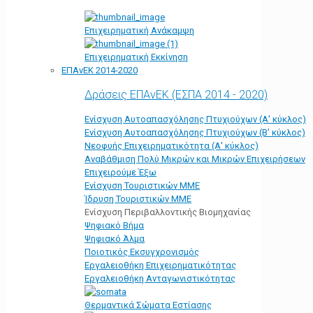
Επιχειρηματική Ανάκαμψη
Επιχειρηματική Εκκίνηση
ΕΠΑνΕΚ 2014-2020
Δράσεις ΕΠΑνΕΚ (ΕΣΠΑ 2014 - 2020)
Ενίσχυση Αυτοαπασχόλησης Πτυχιούχων (Α' κύκλος)
Ενίσχυση Αυτοαπασχόλησης Πτυχιούχων (Β' κύκλος)
Νεοφυής Επιχειρηματικότητα (Α' κύκλος)
Αναβάθμιση Πολύ Μικρών και Μικρών Επιχειρήσεων
Επιχειρούμε Έξω
Ενίσχυση Τουριστικών ΜΜΕ
Ίδρυση Τουριστικών ΜΜΕ
Ενίσχυση Περιβαλλοντικής Βιομηχανίας
Ψηφιακό Βήμα
Ψηφιακό Άλμα
Ποιοτικός Εκσυγχρονισμός
Εργαλειοθήκη Eπιχειρηματικότητας
Εργαλειοθήκη Ανταγωνιστικότητας
Θερμαντικά Σώματα Εστίασης