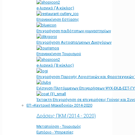
e-λιανικό ('Α κύκλος)
Επανεκκίνηση Εστίασης
Επιχορήγηση παιδότοπων-γυμναστηρίων
Επιχορήγηση Αυτοαπα/μενων Δικηγόρων
Επανεκκίνηση Τουρισμού
e-λιανικό (΄Β κύκλος)
Επιχορήγηση Παροχής Λογιστικών και Φοροτεχνικών
Ενίσχυση Πλητόμμενων Επιχειρήσεων ΨΥΧ-ΕΚΔ-ΕΣΤ-Γ
Έκτακτη Επιχορήγηση σε επιχειρήσεις Γούνας και Συ
ΕΠ «Kεντρική Μακεδονία» 2014-2020
Δράσεις ΠΚΜ (2014 - 2020)
Μεταποίηση - Τουρισμός
Εμπόριο - Υπηρεσίες