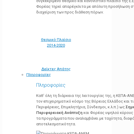
συγκεκριμένο θεσμικό και κανονιστικό πλαίσιο της Ε.Ε.
Φορέας τηρεί απαρέγκλιτα με απόλυτη προσήλωση στ
διαχείριση των προς διάθεση πόρων.
Θεσμικό Πλαίσιο
2014-2020
Δείκτες Απάτης
Πληροφορίες
Πληροφορίες
Καθ’ όλη τη διάρκεια της λειτουργίας της, η ΚΕΠΑ-Α
τον επιχειρηματικό κόσμο της Βόρειας Ελλάδος και τ
Περιφέρειες, Επιμελητήρια, Σύνδεσμοι, κ.λ.π.) ως
Σημ
Περιφερειακή Ανάπτυξη
και Φορέας υψηλού κύρους κ
τα προγράμματα που αναλαμβάνει με ταχύτητα, διαφά
αποτελεσματικότητα.