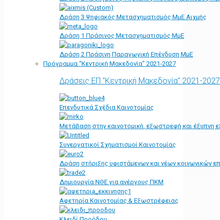
Δράση 3 Ψηφιακός Μετασχηματισμός ΜμΕ Αιχμής
Δράση 1 Πράσινος Μετασχηματισμός ΜμΕ
Δράση 2 Πράσινη Παραγωγική Επένδυση ΜμΕ
Πρόγραμμα “Κεντρική Μακεδονία” 2021-2027
Δράσεις ΕΠ "Κεντρική Μακεδονία" 2021-2027
Επενδυτικά Σχέδια Καινοτομίας
Μετάβαση στην καινοτομική, εξωστρεφή και έξυπνη ε
Συνεργατικοί Σχηματισμοί Καινοτομίας
Δράση στήριξης υφιστάμενων και νέων κοινωνικών επ
Δημιουργία ΝΘΕ για ανέργους ΠΚΜ
Αφετηρία Kαινοτομίας & Εξωστρέφειας
Κλειδί Προόδου