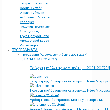
Εταιρική Ταυτότητα
Όραμα-Σκοπός
Δομή Οργάνωση
Ανθρώπινο Δυναμικό
Υποδομές
Πολιτική Ποιότητας
Συνεργασίες
Έργα Προγράμματα
Απολογισμοί Έργου
Διαγωνισμοί
ΠΡΟΓΡΑΜΜΑΤΑ
Πρόγραμμα “Ανταγωνιστικότητα 2021-2027”
(ΕΠΑΝ/ΕΣΠΑ 2021-2027)
Πρόγραμμα "Ανταγωνιστικότητα 2021-2027" 
Ενίσχυση της Ίδρυσης και Λειτουργίας Νέων Μικρομε
Ενίσχυση της Ίδρυσης και Λειτουργίας Νέων Μικρομε
Δράση 1 Βασικός Ψηφιακός Μετασχηματισμός ΜμΕ
Δράση 2 Προηγμένος Ψηφιακός Μετασχηματισμός Μμ