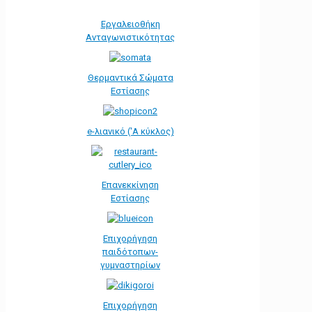
Εργαλειοθήκη
Ανταγωνιστικότητας
Θερμαντικά Σώματα
Εστίασης
e-λιανικό ('Α κύκλος)
Επανεκκίνηση
Εστίασης
Επιχορήγηση
παιδότοπων-
γυμναστηρίων
Επιχορήγηση