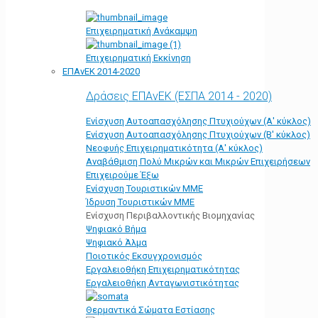
Επιχειρηματική Ανάκαμψη
Επιχειρηματική Εκκίνηση
ΕΠΑνΕΚ 2014-2020
Δράσεις ΕΠΑνΕΚ (ΕΣΠΑ 2014 - 2020)
Ενίσχυση Αυτοαπασχόλησης Πτυχιούχων (Α' κύκλος)
Ενίσχυση Αυτοαπασχόλησης Πτυχιούχων (Β' κύκλος)
Νεοφυής Επιχειρηματικότητα (Α' κύκλος)
Αναβάθμιση Πολύ Μικρών και Μικρών Επιχειρήσεων
Επιχειρούμε Έξω
Ενίσχυση Τουριστικών ΜΜΕ
Ίδρυση Τουριστικών ΜΜΕ
Ενίσχυση Περιβαλλοντικής Βιομηχανίας
Ψηφιακό Βήμα
Ψηφιακό Άλμα
Ποιοτικός Εκσυγχρονισμός
Εργαλειοθήκη Eπιχειρηματικότητας
Εργαλειοθήκη Ανταγωνιστικότητας
Θερμαντικά Σώματα Εστίασης