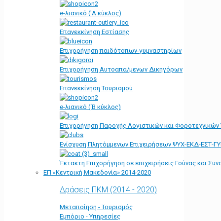
e-λιανικό ('Α κύκλος)
Επανεκκίνηση Εστίασης
Επιχορήγηση παιδότοπων-γυμναστηρίων
Επιχορήγηση Αυτοαπα/μενων Δικηγόρων
Επανεκκίνηση Τουρισμού
e-λιανικό (΄Β κύκλος)
Επιχορήγηση Παροχής Λογιστικών και Φοροτεχνικών
Ενίσχυση Πλητόμμενων Επιχειρήσεων ΨΥΧ-ΕΚΔ-ΕΣΤ-Γ
Έκτακτη Επιχορήγηση σε επιχειρήσεις Γούνας και Συ
ΕΠ «Kεντρική Μακεδονία» 2014-2020
Δράσεις ΠΚΜ (2014 - 2020)
Μεταποίηση - Τουρισμός
Εμπόριο - Υπηρεσίες