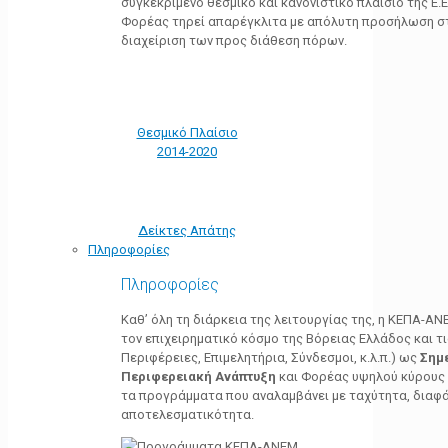
συγκεκριμένο θεσμικό και κανονιστικό πλαίσιο της Ε.Ε.
Φορέας τηρεί απαρέγκλιτα με απόλυτη προσήλωση στ
διαχείριση των προς διάθεση πόρων.
Θεσμικό Πλαίσιο
2014-2020
Δείκτες Απάτης
Πληροφορίες
Πληροφορίες
Καθ’ όλη τη διάρκεια της λειτουργίας της, η ΚΕΠΑ-Α
τον επιχειρηματικό κόσμο της Βόρειας Ελλάδος και τ
Περιφέρειες, Επιμελητήρια, Σύνδεσμοι, κ.λ.π.) ως
Σημ
Περιφερειακή Ανάπτυξη
και Φορέας υψηλού κύρους κ
τα προγράμματα που αναλαμβάνει με ταχύτητα, διαφά
αποτελεσματικότητα.