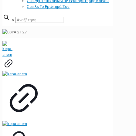
Στοιχεία Επικοινωνίας Εξυπηρέτησης Κοινού
Στείλε Το Ερώτημά Σου
✕