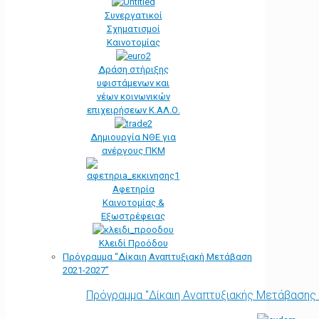
Συνεργατικοί
Σχηματισμοί
Καινοτομίας
Δράση στήριξης
υφιστάμενων και
νέων κοινωνικών
επιχειρήσεων Κ.ΑΛ.Ο.
Δημιουργία ΝΘΕ για
ανέργους ΠΚΜ
Αφετηρία
Kαινοτομίας &
Εξωστρέφειας
Κλειδί Προόδου
Πρόγραμμα “Δίκαιη Αναπτυξιακή Μετάβαση
2021-2027”
Πρόγραμμα "Δίκαιη Αναπτυξιακής Μετάβασης