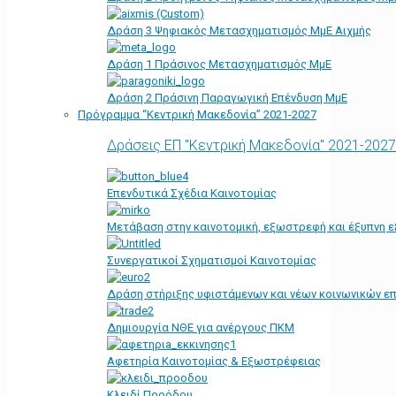
Δράση 3 Ψηφιακός Μετασχηματισμός ΜμΕ Αιχμής
Δράση 1 Πράσινος Μετασχηματισμός ΜμΕ
Δράση 2 Πράσινη Παραγωγική Επένδυση ΜμΕ
Πρόγραμμα “Κεντρική Μακεδονία” 2021-2027
Δράσεις ΕΠ "Κεντρική Μακεδονία" 2021-2027
Επενδυτικά Σχέδια Καινοτομίας
Μετάβαση στην καινοτομική, εξωστρεφή και έξυπνη ε
Συνεργατικοί Σχηματισμοί Καινοτομίας
Δράση στήριξης υφιστάμενων και νέων κοινωνικών επ
Δημιουργία ΝΘΕ για ανέργους ΠΚΜ
Αφετηρία Kαινοτομίας & Εξωστρέφειας
Κλειδί Προόδου