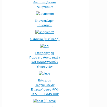
Αυτοαπα/μενων
Δικηγόρων
Επανεκκίνηση
Τουρισμού
e-λιανικό (΄Β κύκλος)
Επιχορήγηση
Παροχής Λογιστικών
και Φοροτεχνικών
Υπηρεσιών
Ενίσχυση
Πλητόμμενων
Επιχειρήσεων ΨΥΧ-
ΕΚΔ-ΕΣΤ-ΓΥΜΝ-ΧΟΡ