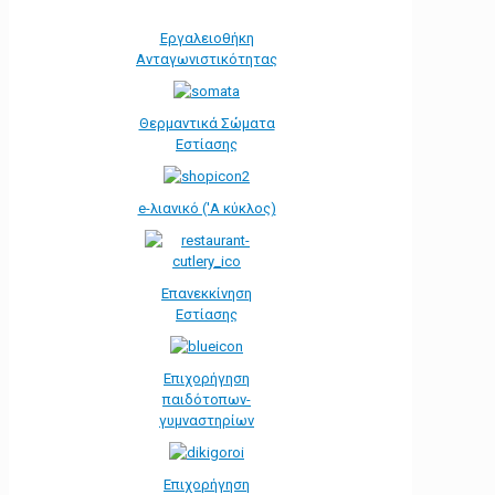
Εργαλειοθήκη
Ανταγωνιστικότητας
Θερμαντικά Σώματα
Εστίασης
e-λιανικό ('Α κύκλος)
Επανεκκίνηση
Εστίασης
Επιχορήγηση
παιδότοπων-
γυμναστηρίων
Επιχορήγηση