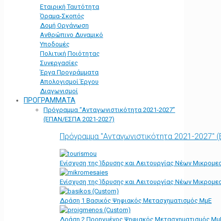
Εταιρική Ταυτότητα
Όραμα-Σκοπός
Δομή Οργάνωση
Ανθρώπινο Δυναμικό
Υποδομές
Πολιτική Ποιότητας
Συνεργασίες
Έργα Προγράμματα
Απολογισμοί Έργου
Διαγωνισμοί
ΠΡΟΓΡΑΜΜΑΤΑ
Πρόγραμμα “Ανταγωνιστικότητα 2021-2027”
(ΕΠΑΝ/ΕΣΠΑ 2021-2027)
Πρόγραμμα "Ανταγωνιστικότητα 2021-2027" 
Ενίσχυση της Ίδρυσης και Λειτουργίας Νέων Μικρομε
Ενίσχυση της Ίδρυσης και Λειτουργίας Νέων Μικρομε
Δράση 1 Βασικός Ψηφιακός Μετασχηματισμός ΜμΕ
Δράση 2 Προηγμένος Ψηφιακός Μετασχηματισμός Μμ