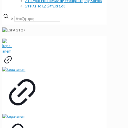
Στοιχεία Επικοινωνίας Εξυπηρέτησης Κοινού
Στείλε Το Ερώτημά Σου
✕