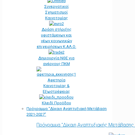
Συνεργατικοί
Σχηματισμοί
Καινοτομίας
Δράση στήριξης
υφιστάμενων και
νέων κοινωνικών
επιχειρήσεων Κ.ΑΛ.Ο.
Δημιουργία ΝΘΕ για
ανέργους ΠΚΜ
Αφετηρία
Kαινοτομίας &
Εξωστρέφειας
Κλειδί Προόδου
Πρόγραμμα “Δίκαιη Αναπτυξιακή Μετάβαση
2021-2027”
Πρόγραμμα "Δίκαιη Αναπτυξιακής Μετάβασης