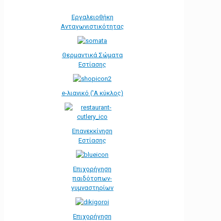
Εργαλειοθήκη
Ανταγωνιστικότητας
Θερμαντικά Σώματα
Εστίασης
e-λιανικό ('Α κύκλος)
Επανεκκίνηση
Εστίασης
Επιχορήγηση
παιδότοπων-
γυμναστηρίων
Επιχορήγηση