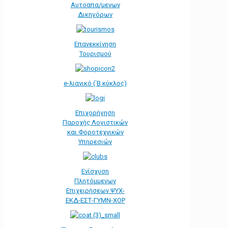
Αυτοαπα/μενων
Δικηγόρων
Επανεκκίνηση
Τουρισμού
e-λιανικό (΄Β κύκλος)
Επιχορήγηση
Παροχής Λογιστικών
και Φοροτεχνικών
Υπηρεσιών
Ενίσχυση
Πλητόμμενων
Επιχειρήσεων ΨΥΧ-
ΕΚΔ-ΕΣΤ-ΓΥΜΝ-ΧΟΡ