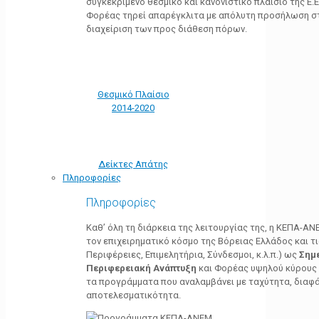
συγκεκριμένο θεσμικό και κανονιστικό πλαίσιο της Ε.Ε.
Φορέας τηρεί απαρέγκλιτα με απόλυτη προσήλωση στ
διαχείριση των προς διάθεση πόρων.
Θεσμικό Πλαίσιο
2014-2020
Δείκτες Απάτης
Πληροφορίες
Πληροφορίες
Καθ’ όλη τη διάρκεια της λειτουργίας της, η ΚΕΠΑ-Α
τον επιχειρηματικό κόσμο της Βόρειας Ελλάδος και τ
Περιφέρειες, Επιμελητήρια, Σύνδεσμοι, κ.λ.π.) ως
Σημ
Περιφερειακή Ανάπτυξη
και Φορέας υψηλού κύρους κ
τα προγράμματα που αναλαμβάνει με ταχύτητα, διαφά
αποτελεσματικότητα.