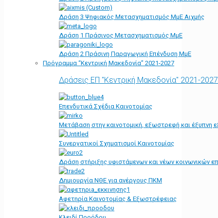
Δράση 3 Ψηφιακός Μετασχηματισμός ΜμΕ Αιχμής
Δράση 1 Πράσινος Μετασχηματισμός ΜμΕ
Δράση 2 Πράσινη Παραγωγική Επένδυση ΜμΕ
Πρόγραμμα “Κεντρική Μακεδονία” 2021-2027
Δράσεις ΕΠ "Κεντρική Μακεδονία" 2021-2027
Επενδυτικά Σχέδια Καινοτομίας
Μετάβαση στην καινοτομική, εξωστρεφή και έξυπνη ε
Συνεργατικοί Σχηματισμοί Καινοτομίας
Δράση στήριξης υφιστάμενων και νέων κοινωνικών επ
Δημιουργία ΝΘΕ για ανέργους ΠΚΜ
Αφετηρία Kαινοτομίας & Εξωστρέφειας
Κλειδί Προόδου