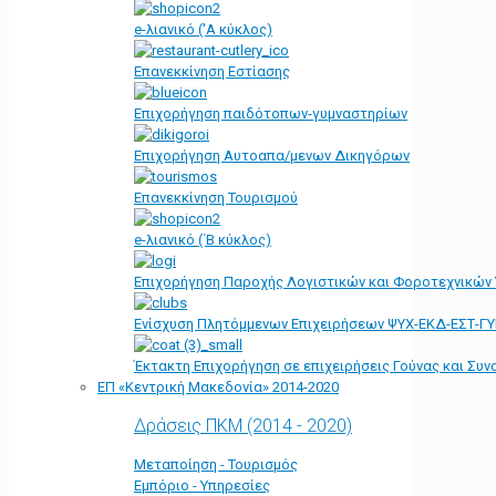
e-λιανικό ('Α κύκλος)
Επανεκκίνηση Εστίασης
Επιχορήγηση παιδότοπων-γυμναστηρίων
Επιχορήγηση Αυτοαπα/μενων Δικηγόρων
Επανεκκίνηση Τουρισμού
e-λιανικό (΄Β κύκλος)
Επιχορήγηση Παροχής Λογιστικών και Φοροτεχνικών
Ενίσχυση Πλητόμμενων Επιχειρήσεων ΨΥΧ-ΕΚΔ-ΕΣΤ-Γ
Έκτακτη Επιχορήγηση σε επιχειρήσεις Γούνας και Συ
ΕΠ «Kεντρική Μακεδονία» 2014-2020
Δράσεις ΠΚΜ (2014 - 2020)
Μεταποίηση - Τουρισμός
Εμπόριο - Υπηρεσίες