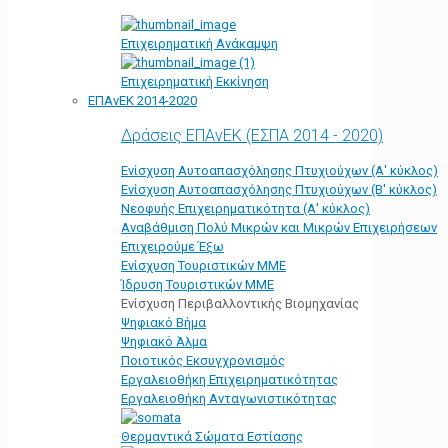
Επιχειρηματική Ανάκαμψη
Επιχειρηματική Εκκίνηση
ΕΠΑνΕΚ 2014-2020
Δράσεις ΕΠΑνΕΚ (ΕΣΠΑ 2014 - 2020)
Ενίσχυση Αυτοαπασχόλησης Πτυχιούχων (Α' κύκλος)
Ενίσχυση Αυτοαπασχόλησης Πτυχιούχων (Β' κύκλος)
Νεοφυής Επιχειρηματικότητα (Α' κύκλος)
Αναβάθμιση Πολύ Μικρών και Μικρών Επιχειρήσεων
Επιχειρούμε Έξω
Ενίσχυση Τουριστικών ΜΜΕ
Ίδρυση Τουριστικών ΜΜΕ
Ενίσχυση Περιβαλλοντικής Βιομηχανίας
Ψηφιακό Βήμα
Ψηφιακό Άλμα
Ποιοτικός Εκσυγχρονισμός
Εργαλειοθήκη Eπιχειρηματικότητας
Εργαλειοθήκη Ανταγωνιστικότητας
Θερμαντικά Σώματα Εστίασης