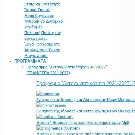
Εταιρική Ταυτότητα
Όραμα-Σκοπός
Δομή Οργάνωση
Ανθρώπινο Δυναμικό
Υποδομές
Πολιτική Ποιότητας
Συνεργασίες
Έργα Προγράμματα
Απολογισμοί Έργου
Διαγωνισμοί
ΠΡΟΓΡΑΜΜΑΤΑ
Πρόγραμμα “Ανταγωνιστικότητα 2021-2027”
(ΕΠΑΝ/ΕΣΠΑ 2021-2027)
Πρόγραμμα "Ανταγωνιστικότητα 2021-2027" 
Ενίσχυση της Ίδρυσης και Λειτουργίας Νέων Μικρομε
Ενίσχυση της Ίδρυσης και Λειτουργίας Νέων Μικρομε
Δράση 1 Βασικός Ψηφιακός Μετασχηματισμός ΜμΕ
Δράση 2 Προηγμένος Ψηφιακός Μετασχηματισμός Μμ