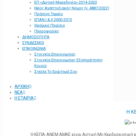
ΕΠ «Δυτική Μακεδονία» 2014-2020
Νέος Αναπτυξιακός Νόμος (ν. 4887/2022)
Πράσινο Ταμείο
ΕΠΑΝ Ι & ΙΙ 2000-2013
Θεσμικό Πλαίσιο
Πληροφορίες
ΔΗΜΟΣΙΟΤΗΤΑ
ΣΥΝΔΕΣΜΟΙ
ΕΠΙΚΟΙΝΩΝΙΑ
Στοιχεία Επικοινωνίας
Στοιχεία Επικοινωνίας Εξυπηρέτησης
Κοινού
Στείλε Το Ερώτημά Σου
ΑΡΧΙΚΗ
ΝΕΑ
Η ΕΤΑΙΡΙΑ
Η Κ
Η ΚΕΠΑ-ΑΝΕΜ ΑΜΚΕ είναι Αστική Μη Κερδοσκοπική ετα