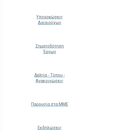
Υποχρεώσεις
Δικαιούχων
Σηματοδότηση
Έργων
Δελτία - Τύπου -
Ανακοινώσεις
Παρουσία στα ΜΜΕ
Εκδηλώσεις