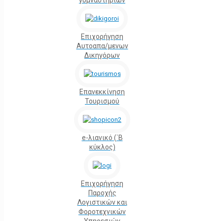
γυμναστηρίων
Επιχορήγηση
Αυτοαπα/μενων
Δικηγόρων
Επανεκκίνηση
Τουρισμού
e-λιανικό (΄Β
κύκλος)
Επιχορήγηση
Παροχής
Λογιστικών και
Φοροτεχνικών