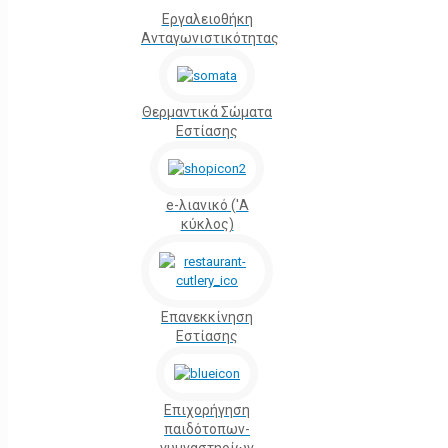
Εργαλειοθήκη
Ανταγωνιστικότητας
Θερμαντικά Σώματα
Εστίασης
e-λιανικό ('Α
κύκλος)
Επανεκκίνηση
Εστίασης
Επιχορήγηση
παιδότοπων-