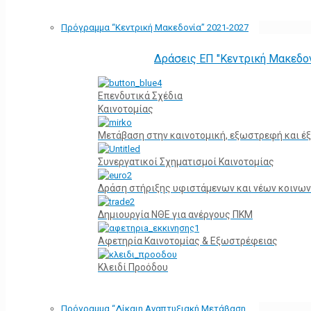
Πρόγραμμα “Κεντρική Μακεδονία” 2021-2027
Δράσεις ΕΠ "Κεντρική Μακεδο
Επενδυτικά Σχέδια
Καινοτομίας
Μετάβαση στην καινοτομική, εξωστρεφή και έξ
Συνεργατικοί Σχηματισμοί Καινοτομίας
Δράση στήριξης υφιστάμενων και νέων κοινων
Δημιουργία ΝΘΕ για ανέργους ΠΚΜ
Αφετηρία Kαινοτομίας & Εξωστρέφειας
Κλειδί Προόδου
Πρόγραμμα “Δίκαιη Αναπτυξιακή Μετάβαση