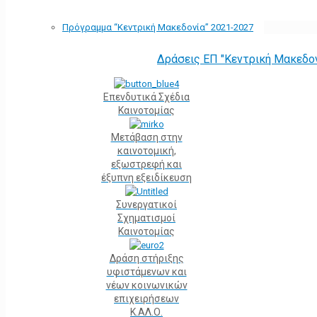
Πρόγραμμα “Κεντρική Μακεδονία” 2021-2027
Δράσεις ΕΠ "Κεντρική Μακεδο
Επενδυτικά Σχέδια
Καινοτομίας
Μετάβαση στην
καινοτομική,
εξωστρεφή και
έξυπνη εξειδίκευση
Συνεργατικοί
Σχηματισμοί
Καινοτομίας
Δράση στήριξης
υφιστάμενων και
νέων κοινωνικών
επιχειρήσεων
Κ.ΑΛ.Ο.