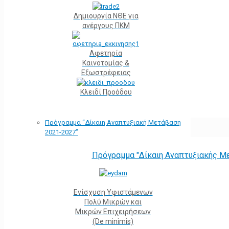
Δημιουργία ΝΘΕ για
ανέργους ΠΚΜ
Αφετηρία
Kαινοτομίας &
Εξωστρέφειας
Κλειδί Προόδου
Πρόγραμμα “Δίκαιη Αναπτυξιακή Μετάβαση
2021-2027”
Πρόγραμμα "Δίκαιη Αναπτυξιακής Μ
Ενίσχυση Υφιστάμενων
Πολύ Μικρών και
Μικρών Επιχειρήσεων
(De minimis)