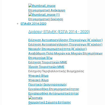
Επιχειρηματική Ανάκαμψη
Επιχειρηματική Εκκίνηση
ΕΠΑνΕΚ 2014-2020
Δράσεις ΕΠΑνΕΚ (ΕΣΠΑ 2014 - 2020)
Ενίσχυση Αυτοαπασχόλησης Πτυχιούχων (Α' κύκλος)
Ενίσχυση Αυτοαπασχόλησης Πτυχιούχων (Β' κύκλος)
Νεοφυής Επιχειρηματικότητα (Α' κύκλος)
Αναβάθμιση Πολύ Μικρών και Μικρών Επιχειρήσεων
Επιχειρούμε Έξω
Ενίσχυση Τουριστικών ΜΜΕ
Ίδρυση Τουριστικών ΜΜΕ
Ενίσχυση Περιβαλλοντικής Βιομηχανίας
Ψηφιακό Βήμα
Ψηφιακό Άλμα
Ποιοτικός Εκσυγχρονισμός
Εργαλειοθήκη Eπιχειρηματικότητας
Εργαλειοθήκη Ανταγωνιστικότητας
Θερμαντικά Σώματα Εστίασης