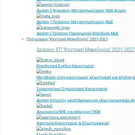
Δράση 3 Ψηφιακός Μετασχηματισμός ΜμΕ Αιχμής
Δράση 1 Πράσινος Μετασχηματισμός ΜμΕ
Δράση 2 Πράσινη Παραγωγική Επένδυση ΜμΕ
Πρόγραμμα “Κεντρική Μακεδονία” 2021-2027
Δράσεις ΕΠ "Κεντρική Μακεδονία" 2021-2027
Επενδυτικά Σχέδια Καινοτομίας
Μετάβαση στην καινοτομική, εξωστρεφή και έξυπνη ε
Συνεργατικοί Σχηματισμοί Καινοτομίας
Δράση στήριξης υφιστάμενων και νέων κοινωνικών επ
Δημιουργία ΝΘΕ για ανέργους ΠΚΜ
Αφετηρία Kαινοτομίας & Εξωστρέφειας
Κλειδί Προόδου