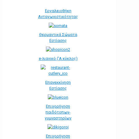
Εργαλειοθήκη
Ανταγωνιστικότητας
Θερμαντικά Σώματα
Εστίασης
e-λιανικό ('Α κύκλος)
Επανεκκίνηση
Εστίασης
Επιχορήγηση
παιδότοπων-
γυμναστηρίων
Επιχορήγηση