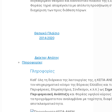
συγκεκριμένο θεσμικό και κανονιστικό πλαίσιο της Ε.Ε.
Φορέας τηρεί απαρέγκλιτα με απόλυτη προσήλωση στ
διαχείριση των προς διάθεση πόρων.
Θεσμικό Πλαίσιο
2014-2020
Δείκτες Απάτης
Πληροφορίες
Πληροφορίες
Καθ’ όλη τη διάρκεια της λειτουργίας της, η ΚΕΠΑ-Α
τον επιχειρηματικό κόσμο της Βόρειας Ελλάδος και τ
Περιφέρειες, Επιμελητήρια, Σύνδεσμοι, κ.λ.π.) ως
Σημ
Περιφερειακή Ανάπτυξη
και Φορέας υψηλού κύρους κ
τα προγράμματα που αναλαμβάνει με ταχύτητα, διαφά
αποτελεσματικότητα.