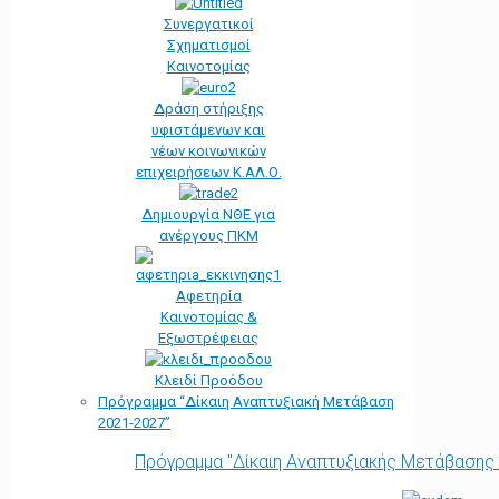
Συνεργατικοί
Σχηματισμοί
Καινοτομίας
Δράση στήριξης
υφιστάμενων και
νέων κοινωνικών
επιχειρήσεων Κ.ΑΛ.Ο.
Δημιουργία ΝΘΕ για
ανέργους ΠΚΜ
Αφετηρία
Kαινοτομίας &
Εξωστρέφειας
Κλειδί Προόδου
Πρόγραμμα “Δίκαιη Αναπτυξιακή Μετάβαση
2021-2027”
Πρόγραμμα "Δίκαιη Αναπτυξιακής Μετάβασης