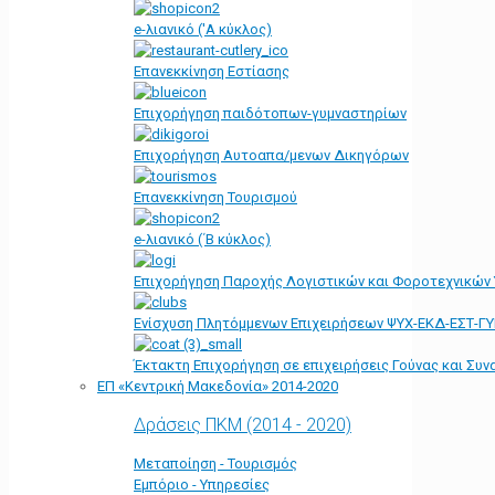
e-λιανικό ('Α κύκλος)
Επανεκκίνηση Εστίασης
Επιχορήγηση παιδότοπων-γυμναστηρίων
Επιχορήγηση Αυτοαπα/μενων Δικηγόρων
Επανεκκίνηση Τουρισμού
e-λιανικό (΄Β κύκλος)
Επιχορήγηση Παροχής Λογιστικών και Φοροτεχνικών
Ενίσχυση Πλητόμμενων Επιχειρήσεων ΨΥΧ-ΕΚΔ-ΕΣΤ-Γ
Έκτακτη Επιχορήγηση σε επιχειρήσεις Γούνας και Συ
ΕΠ «Kεντρική Μακεδονία» 2014-2020
Δράσεις ΠΚΜ (2014 - 2020)
Μεταποίηση - Τουρισμός
Εμπόριο - Υπηρεσίες