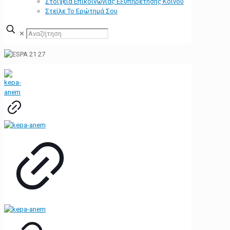
Στοιχεία Επικοινωνίας Εξυπηρέτησης Κοινού
Στείλε Το Ερώτημά Σου
✕