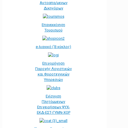
Αυτοαπα/μενων
Δικηγόρων
Επανεκκίνηση
Τουρισμού
e-λιανικό (΄Β κύκλος)
Επιχορήγηση
Παροχής Λογιστικών
και Φοροτεχνικών
Υπηρεσιών
Ενίσχυση
Πλητόμμενων
Επιχειρήσεων ΨΥΧ-
ΕΚΔ-ΕΣΤ-ΓΥΜΝ-ΧΟΡ