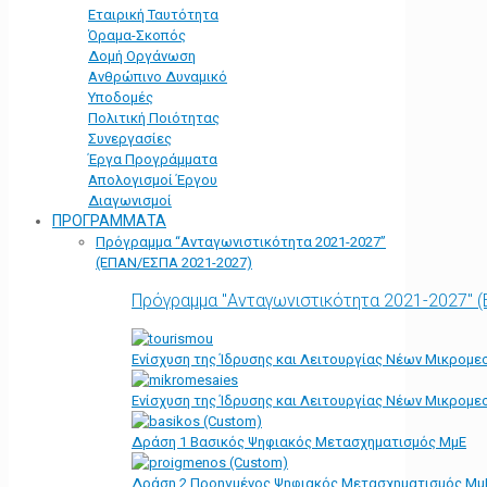
Εταιρική Ταυτότητα
Όραμα-Σκοπός
Δομή Οργάνωση
Ανθρώπινο Δυναμικό
Υποδομές
Πολιτική Ποιότητας
Συνεργασίες
Έργα Προγράμματα
Απολογισμοί Έργου
Διαγωνισμοί
ΠΡΟΓΡΑΜΜΑΤΑ
Πρόγραμμα “Ανταγωνιστικότητα 2021-2027”
(ΕΠΑΝ/ΕΣΠΑ 2021-2027)
Πρόγραμμα "Ανταγωνιστικότητα 2021-2027" 
Ενίσχυση της Ίδρυσης και Λειτουργίας Νέων Μικρομε
Ενίσχυση της Ίδρυσης και Λειτουργίας Νέων Μικρομε
Δράση 1 Βασικός Ψηφιακός Μετασχηματισμός ΜμΕ
Δράση 2 Προηγμένος Ψηφιακός Μετασχηματισμός Μμ