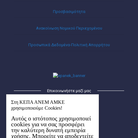
Προσβασιμότητα
Ανακοίνωση Νομικού Περιεχομένου
Προσωπικά Δεδομένα-Πολιτική Απορρήτου
Επικοινωνήστε μαζί μας
ΚΕΠΑ – ΑΝΕΜ ΑΜΚΕ
Στη ΚΕΠΑ ΑΝΕΜ ΑΜΚΕ
Οικισμός Λήδα-Μαρία
χρησιμοποιούμε Cookies!
Κτήριο Ερμής (1ος όροφος)
Αυτός ο ιστότοπος χρησιμοποιεί
6ο χλμ. Χαριλάου-Θέρμης
cookies για να σας προσφέρει
57001 Θέρμη, Θεσσαλονίκης
την καλύτερη δυνατή εμπειρία
Aρ. ΓΕΜΗ: 154627704000
χρήσης. Μπορείτε να αποδεχτείτε