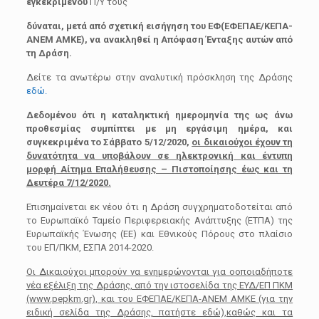
εγκεκριμένου
Π/Υ τους
δύναται, μετά από σχετική εισήγηση του ΕΦ(ΕΦΕΠΑΕ/ΚΕΠΑ-
ΑΝΕΜ ΑΜΚΕ), να ανακληθεί η Απόφαση Ένταξης αυτών από
τη Δράση.
Δείτε τα ανωτέρω στην αναλυτική πρόσκληση της Δράσης
εδώ.
Δεδομένου ότι η καταληκτική ημερομηνία της ως άνω
προθεσμίας συμπίπτει με μη εργάσιμη ημέρα, και
συγκεκριμένα το Σάββατο 5/12/2020,
οι δικαιούχοι έχουν τη
δυνατότητα να υποβάλουν σε ηλεκτρονική και έντυπη
μορφή Αίτημα Επαλήθευσης – Πιστοποίησης έως και τη
Δευτέρα 7/12/2020.
Επισημαίνεται εκ νέου ότι η Δράση συγχρηματοδοτείται από
το Ευρωπαϊκό Ταμείο Περιφερειακής Ανάπτυξης (ΕΤΠΑ) της
Ευρωπαϊκής Ένωσης (ΕΕ) και Εθνικούς Πόρους στο πλαίσιο
του ΕΠ/ΠΚΜ, ΕΣΠΑ 2014-2020.
Οι Δικαιούχοι μπορούν να ενημερώνονται για oοποιαδήποτε
νέα εξέλιξη της Δράσης, από την ιστοσελίδα της ΕΥΔ/ΕΠ ΠΚΜ
(www.pepkm.gr), και του ΕΦΕΠΑΕ/ΚΕΠΑ-ΑΝΕΜ ΑΜΚΕ (για την
ειδική σελίδα της Δράσης, πατήστε εδώ),καθώς και τα