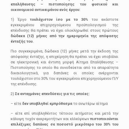
επαλήθευσης – πιστοποίησης του φυσικού και
οικονομικού αντικειμένου ενός έργου:
1) Έργο
τουλάχιστον ίσο με το 30%
του εκάστοτε
εγκεκριμένου επιχορηγούμενου προϋπολογισμού της
επένδυσης θα πρέπει να έχει ολοκληρωθεί στους πρώτους
δώδεκα (12) μήνες από την ημερομηνία της απόφασης
ένταξής του.
Πιο συγκεκριμένα, δώδεκα (12) μήνες μετά την έκδοση της
απόφασης ένταξης, η επιχείρηση θα πρέπει να έχει υποβάλει
σε ηλεκτρονική και έντυπη μορφή Αίτημα Επαλήθευσης –
Πιστοποίησης το οποίο θα συνοδεύεται από τα απαραίτητα
δικαιολογητικά, για δαπάνες οι οποίες ανέρχονται
τουλάχιστον στο 30% του εγκεκριμένου επιχορηγούμενου Π/Υ
της επένδυσης.
2)
Σε ενταγμένες επενδύσεις για τις οποίες:
– είτε
δεν υποβληθεί εμπρόθεσμα
το ανωτέρω αίτημα
– είτε επί υποβληθέντος τέτοιου αιτήματος και μετά την
κάλυψη τυχόν εκκρεμοτήτων και ελλείψεων
πιστοποιούνται
επιλέξιμες δαπάνες σε ποσοστό μικρότερο του 30% του