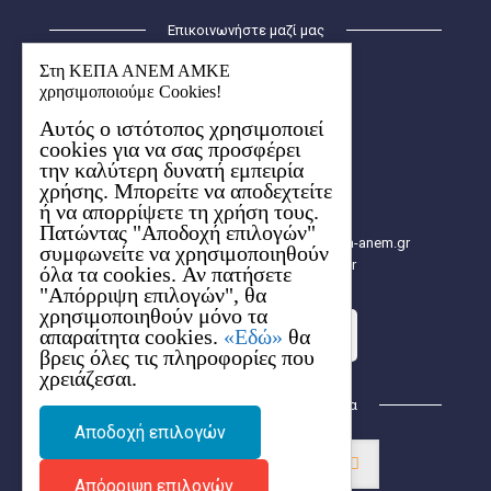
Επικοινωνήστε μαζί μας
ΚΕΠΑ – ΑΝΕΜ ΑΜΚΕ
Στη ΚΕΠΑ ΑΝΕΜ ΑΜΚΕ
Οικισμός Λήδα-Μαρία
χρησιμοποιούμε Cookies!
Κτήριο Ερμής (1ος όροφος)
Αυτός ο ιστότοπος χρησιμοποιεί
6ο χλμ. Χαριλάου-Θέρμης
cookies για να σας προσφέρει
57001 Θέρμη, Θεσσαλονίκης
την καλύτερη δυνατή εμπειρία
Aρ. ΓΕΜΗ: 154627704000
χρήσης. Μπορείτε να αποδεχτείτε
2310 480.000
ή να απορρίψετε τη χρήση τους.
2310 480.003
Πατώντας "Αποδοχή επιλογών"
info[at]e-kepa.gr, info[at]2014-2020.kepa-anem.gr
συμφωνείτε να χρησιμοποιηθούν
https://2014-2020.kepa-anem.gr
όλα τα cookies. Αν πατήσετε
"Απόρριψη επιλογών", θα
χρησιμοποιηθούν μόνο τα
απαραίτητα cookies.
«Εδώ»
θα
Στείλε τo ερώτημά σου
βρεις όλες τις πληροφορίες που
χρειάζεσαι.
Βρείτε μας στα Κοινωνικά Δίκτυα
Αποδοχή επιλογών
Απόρριψη επιλογών