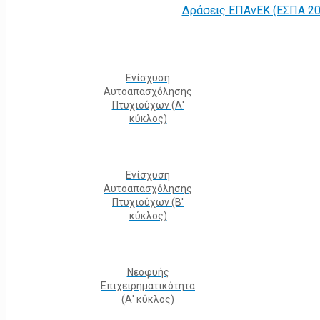
Δράσεις ΕΠΑνΕΚ (ΕΣΠΑ 20
Ενίσχυση
Αυτοαπασχόλησης
Πτυχιούχων (Α'
κύκλος)
Ενίσχυση
Αυτοαπασχόλησης
Πτυχιούχων (Β'
κύκλος)
Νεοφυής
Επιχειρηματικότητα
(Α' κύκλος)