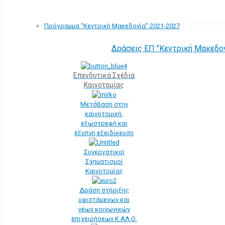
Πρόγραμμα “Κεντρική Μακεδονία” 2021-2027
Δράσεις ΕΠ "Κεντρική Μακεδο
Επενδυτικά Σχέδια
Καινοτομίας
Μετάβαση στην
καινοτομική,
εξωστρεφή και
έξυπνη εξειδίκευση
Συνεργατικοί
Σχηματισμοί
Καινοτομίας
Δράση στήριξης
υφιστάμενων και
νέων κοινωνικών
επιχειρήσεων Κ.ΑΛ.Ο.