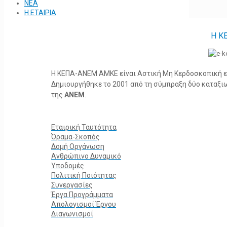
ΝΕΑ
Η ΕΤΑΙΡΙΑ
Η Κ
Η ΚΕΠΑ-ΑΝΕΜ ΑΜΚΕ είναι Αστική Μη Κερδοσκοπική ετα
Δημιουργήθηκε το 2001 από τη σύμπραξη δύο καταξ
της
ΑΝΕΜ
.
Εταιρική Ταυτότητα
Όραμα-Σκοπός
Δομή Οργάνωση
Ανθρώπινο Δυναμικό
Υποδομές
Πολιτική Ποιότητας
Συνεργασίες
Έργα Προγράμματα
Απολογισμοί Έργου
Διαγωνισμοί