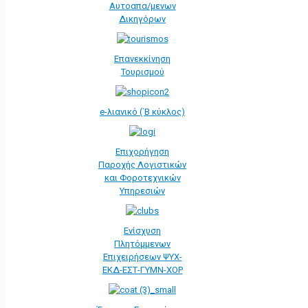
Αυτοαπα/μενων
Δικηγόρων
Επανεκκίνηση
Τουρισμού
e-λιανικό (΄Β κύκλος)
Επιχορήγηση
Παροχής Λογιστικών
και Φοροτεχνικών
Υπηρεσιών
Ενίσχυση
Πλητόμμενων
Επιχειρήσεων ΨΥΧ-
ΕΚΔ-ΕΣΤ-ΓΥΜΝ-ΧΟΡ