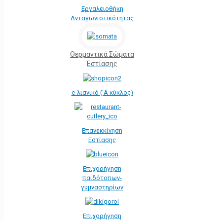
Εργαλειοθήκη
Ανταγωνιστικότητας
Θερμαντικά Σώματα
Εστίασης
e-λιανικό ('Α κύκλος)
Επανεκκίνηση
Εστίασης
Επιχορήγηση
παιδότοπων-
γυμναστηρίων
Επιχορήγηση