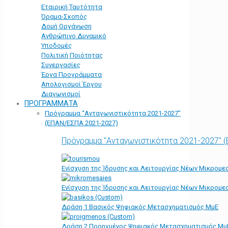
Εταιρική Ταυτότητα
Όραμα-Σκοπός
Δομή Οργάνωση
Ανθρώπινο Δυναμικό
Υποδομές
Πολιτική Ποιότητας
Συνεργασίες
Έργα Προγράμματα
Απολογισμοί Έργου
Διαγωνισμοί
ΠΡΟΓΡΑΜΜΑΤΑ
Πρόγραμμα “Ανταγωνιστικότητα 2021-2027”
(ΕΠΑΝ/ΕΣΠΑ 2021-2027)
Πρόγραμμα "Ανταγωνιστικότητα 2021-2027" 
Ενίσχυση της Ίδρυσης και Λειτουργίας Νέων Μικρομε
Ενίσχυση της Ίδρυσης και Λειτουργίας Νέων Μικρομε
Δράση 1 Βασικός Ψηφιακός Μετασχηματισμός ΜμΕ
Δράση 2 Προηγμένος Ψηφιακός Μετασχηματισμός Μμ