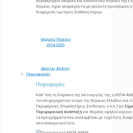
συγκεκριμένο θεσμικό και κανονιστικό πλαίσιο της Ε.Ε.
Φορέας τηρεί απαρέγκλιτα με απόλυτη προσήλωση στ
διαχείριση των προς διάθεση πόρων.
Θεσμικό Πλαίσιο
2014-2020
Δείκτες Απάτης
Πληροφορίες
Πληροφορίες
Καθ’ όλη τη διάρκεια της λειτουργίας της, η ΚΕΠΑ-Α
τον επιχειρηματικό κόσμο της Βόρειας Ελλάδος και τ
Περιφέρειες, Επιμελητήρια, Σύνδεσμοι, κ.λ.π.) ως
Σημ
Περιφερειακή Ανάπτυξη
και Φορέας υψηλού κύρους κ
τα προγράμματα που αναλαμβάνει με ταχύτητα, διαφά
αποτελεσματικότητα.