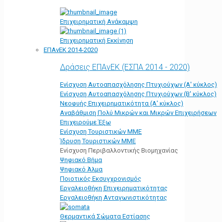
Επιχειρηματική Ανάκαμψη
Επιχειρηματική Εκκίνηση
ΕΠΑνΕΚ 2014-2020
Δράσεις ΕΠΑνΕΚ (ΕΣΠΑ 2014 - 2020)
Ενίσχυση Αυτοαπασχόλησης Πτυχιούχων (Α' κύκλος)
Ενίσχυση Αυτοαπασχόλησης Πτυχιούχων (Β' κύκλος)
Νεοφυής Επιχειρηματικότητα (Α' κύκλος)
Αναβάθμιση Πολύ Μικρών και Μικρών Επιχειρήσεων
Επιχειρούμε Έξω
Ενίσχυση Τουριστικών ΜΜΕ
Ίδρυση Τουριστικών ΜΜΕ
Ενίσχυση Περιβαλλοντικής Βιομηχανίας
Ψηφιακό Βήμα
Ψηφιακό Άλμα
Ποιοτικός Εκσυγχρονισμός
Εργαλειοθήκη Eπιχειρηματικότητας
Εργαλειοθήκη Ανταγωνιστικότητας
Θερμαντικά Σώματα Εστίασης