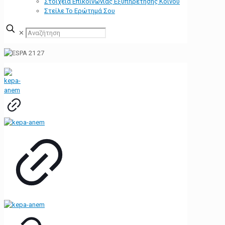
Στοιχεία Επικοινωνίας Εξυπηρέτησης Κοινού
Στείλε Το Ερώτημά Σου
✕