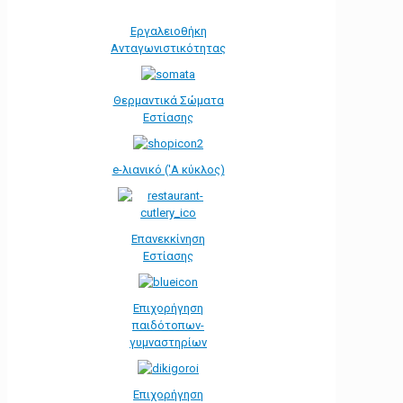
Εργαλειοθήκη
Ανταγωνιστικότητας
Θερμαντικά Σώματα
Εστίασης
e-λιανικό ('Α κύκλος)
Επανεκκίνηση
Εστίασης
Επιχορήγηση
παιδότοπων-
γυμναστηρίων
Επιχορήγηση