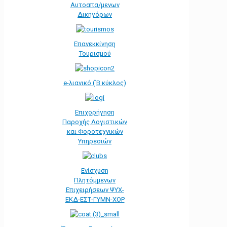
Αυτοαπα/μενων
Δικηγόρων
Επανεκκίνηση
Τουρισμού
e-λιανικό (΄Β κύκλος)
Επιχορήγηση
Παροχής Λογιστικών
και Φοροτεχνικών
Υπηρεσιών
Ενίσχυση
Πλητόμμενων
Επιχειρήσεων ΨΥΧ-
ΕΚΔ-ΕΣΤ-ΓΥΜΝ-ΧΟΡ