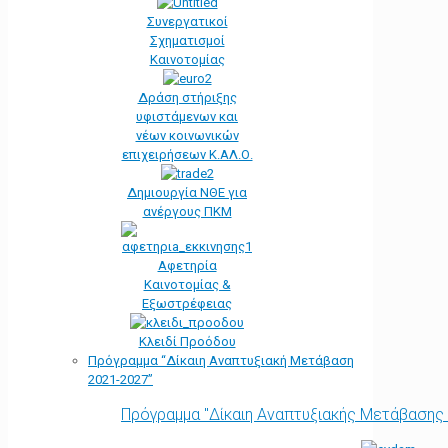
Συνεργατικοί
Σχηματισμοί
Καινοτομίας
Δράση στήριξης
υφιστάμενων και
νέων κοινωνικών
επιχειρήσεων Κ.ΑΛ.Ο.
Δημιουργία ΝΘΕ για
ανέργους ΠΚΜ
Αφετηρία
Kαινοτομίας &
Εξωστρέφειας
Κλειδί Προόδου
Πρόγραμμα “Δίκαιη Αναπτυξιακή Μετάβαση
2021-2027”
Πρόγραμμα "Δίκαιη Αναπτυξιακής Μετάβασης