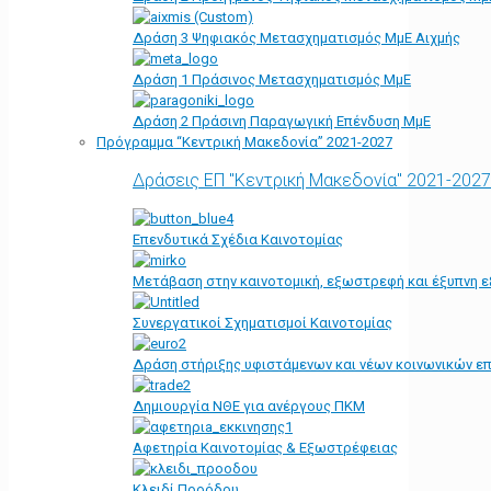
Δράση 3 Ψηφιακός Μετασχηματισμός ΜμΕ Αιχμής
Δράση 1 Πράσινος Μετασχηματισμός ΜμΕ
Δράση 2 Πράσινη Παραγωγική Επένδυση ΜμΕ
Πρόγραμμα “Κεντρική Μακεδονία” 2021-2027
Δράσεις ΕΠ "Κεντρική Μακεδονία" 2021-2027
Επενδυτικά Σχέδια Καινοτομίας
Μετάβαση στην καινοτομική, εξωστρεφή και έξυπνη ε
Συνεργατικοί Σχηματισμοί Καινοτομίας
Δράση στήριξης υφιστάμενων και νέων κοινωνικών επ
Δημιουργία ΝΘΕ για ανέργους ΠΚΜ
Αφετηρία Kαινοτομίας & Εξωστρέφειας
Κλειδί Προόδου