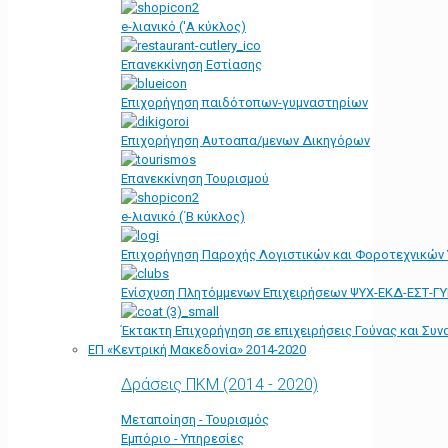
e-λιανικό ('Α κύκλος)
Επανεκκίνηση Εστίασης
Επιχορήγηση παιδότοπων-γυμναστηρίων
Επιχορήγηση Αυτοαπα/μενων Δικηγόρων
Επανεκκίνηση Τουρισμού
e-λιανικό (΄Β κύκλος)
Επιχορήγηση Παροχής Λογιστικών και Φοροτεχνικών
Ενίσχυση Πλητόμμενων Επιχειρήσεων ΨΥΧ-ΕΚΔ-ΕΣΤ-Γ
Έκτακτη Επιχορήγηση σε επιχειρήσεις Γούνας και Συ
ΕΠ «Kεντρική Μακεδονία» 2014-2020
Δράσεις ΠΚΜ (2014 - 2020)
Μεταποίηση - Τουρισμός
Εμπόριο - Υπηρεσίες