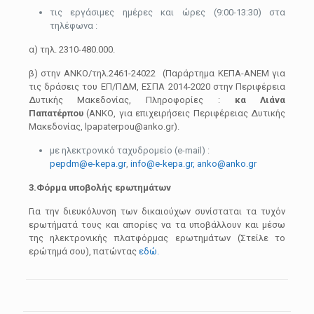
τις εργάσιμες ημέρες και ώρες (9:00-13:30) στα
τηλέφωνα :
α) τηλ. 2310-480.000.
β) στην ΑΝΚΟ/τηλ.2461-24022 (Παράρτημα ΚΕΠΑ-ΑΝΕΜ για
τις δράσεις του ΕΠ/ΠΔΜ, ΕΣΠΑ 2014-2020 στην Περιφέρεια
Δυτικής Μακεδονίας, Πληροφορίες :
κα Λιάνα
Παπατέρπου
(ΑΝΚΟ, για επιχειρήσεις Περιφέρειας Δυτικής
Μακεδονίας, lpapaterpou@anko.gr).
με ηλεκτρονικό ταχυδρομείο (e-mail) :
pepdm@e-kepa.gr
,
info@e-kepa.gr, anko@anko.gr
3.Φόρμα υποβολής ερωτημάτων
Για την διευκόλυνση των δικαιούχων συνίσταται τα τυχόν
ερωτήματά τους και απορίες να τα υποβάλλουν και μέσω
της ηλεκτρονικής πλατφόρμας ερωτημάτων (Στείλε το
ερώτημά σου), πατώντας
εδώ.