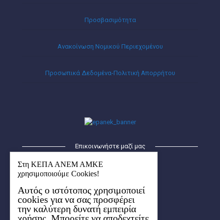
Προσβασιμότητα
Ανακοίνωση Νομικού Περιεχομένου
Προσωπικά Δεδομένα-Πολιτική Απορρήτου
Επικοινωνήστε μαζί μας
ΚΕΠΑ – ΑΝΕΜ ΑΜΚΕ
Στη ΚΕΠΑ ΑΝΕΜ ΑΜΚΕ
Οικισμός Λήδα-Μαρία
χρησιμοποιούμε Cookies!
Κτήριο Ερμής (1ος όροφος)
Αυτός ο ιστότοπος χρησιμοποιεί
6ο χλμ. Χαριλάου-Θέρμης
cookies για να σας προσφέρει
57001 Θέρμη, Θεσσαλονίκης
την καλύτερη δυνατή εμπειρία
Aρ. ΓΕΜΗ: 154627704000
χρήσης. Μπορείτε να αποδεχτείτε